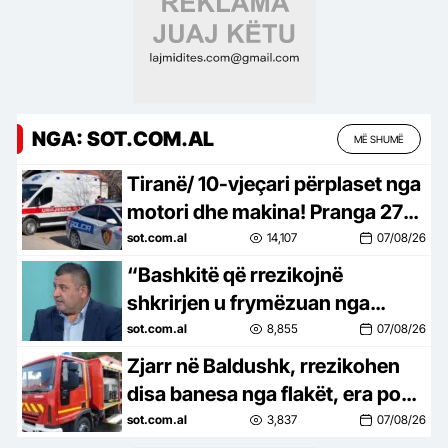
NGA: SOT.COM.AL
MË SHUMË
Tiranë/ 10-vjeçari përplaset nga
motori dhe makina! Pranga 27-
vjeçarit, nën hetim 47-vjeçari
sot.com.al
14,107
07/08/26
“Bashkitë që rrezikojnë
shkrirjen u frymëzuan nga
revolta në Tiranë”/ Kikia:
sot.com.al
8,855
07/08/26
“Territorialja” po trajtohet si
Zjarr në Baldushk, rrezikohen
hartë…
disa banesa nga flakët, era po
favorizon përhapjen e tyre
sot.com.al
3,837
07/08/26