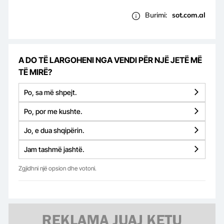
Burimi:
sot.com.al
A DO TË LARGOHENI NGA VENDI PËR NJË JETË MË
TË MIRË?
Po, sa më shpejt.
Po, por me kushte.
Jo, e dua shqipërin.
Jam tashmë jashtë.
Zgjidhni një opsion dhe votoni.