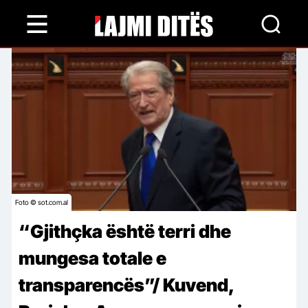
Skip
to
main
content
Foto © sot.com.al
“Gjithçka është terri dhe
mungesa totale e
transparencës”/ Kuvend,