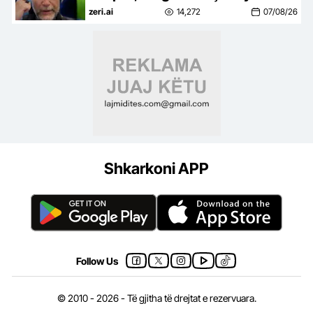
janë boll për të vrarë…jo pasurim
zeri.ai
14,272
07/08/26
për policët
Shkarkoni APP
Follow Us
© 2010 - 2026 - Të gjitha të drejtat e rezervuara.