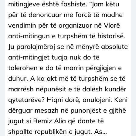
mitingjeve është fashiste. “Jam këtu
për të denoncuar me forcë të madhe
vendimin për të organizuar në Vlorë
anti-mitingun e turpshëm të historisë.
Ju paralajmëroj se në mënyrë absolute
anti-mitingjet tuaja nuk do të
tolerohen e do të marrin përgjigjen e
duhur. A ka akt më të turpshëm se të
marrësh nëpunësit e të dalësh kundër
qytetarëve? Hiqni dorë, anulojeni. Keni
dërguar mesazh në punonjëst e gjithë
jugut si Remiz Alia që donte të
shpallte republikën e jugut. As...