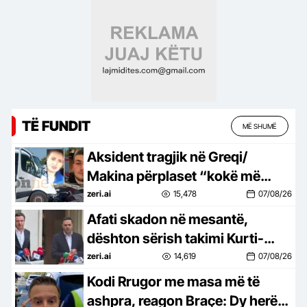
TË FUNDIT
MË SHUMË
Aksident tragjik në Greqi/
Makina përplaset “kokë më
kokë” me kamionin, humbin
zeri.ai
15,478
07/08/26
jetën nënë e bir nga Shqipëria
Afati skadon në mesantë,
(FOTO)
dështon sërish takimi Kurti-
Abdixhiku: Larg marrëveshjes!
zeri.ai
14,619
07/08/26
Presidenti “nyja” që i ndan
Kodi Rrugor me masa më të
ashpra, reagon Braçe: Dy herë