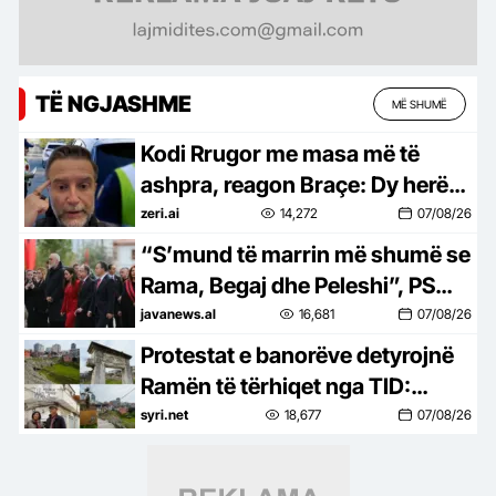
TË NGJASHME
MË SHUMË
Kodi Rrugor me masa më të
ashpra, reagon Braçe: Dy herë
janë boll për të vrarë…jo pasurim
zeri.ai
14,272
07/08/26
për policët
“S’mund të marrin më shumë se
Rama, Begaj dhe Peleshi”, PS
propozon rritjen e pagave të
javanews.al
16,681
07/08/26
gjyqtarëve me 0.02%
Protestat e banorëve detyrojnë
Ramën të tërhiqet nga TID:
Shfuqizohet VKM-ja për zonën
syri.net
18,677
07/08/26
ku parashikohej projekti në
Durrës