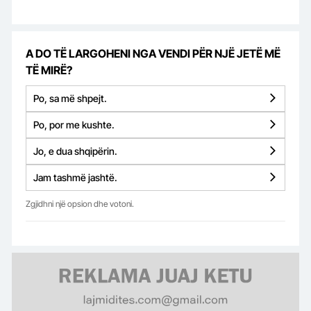
A DO TË LARGOHENI NGA VENDI PËR NJË JETË MË
TË MIRË?
Po, sa më shpejt.
Po, por me kushte.
Jo, e dua shqipërin.
Jam tashmë jashtë.
Zgjidhni një opsion dhe votoni.