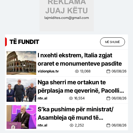
TË FUNDIT
MË SHUMË
I nxehti ekstrem, Italia zgjat
oraret e monumenteve pasdite
vizionplus.tv
13,068
06/08/26
Nga sherri me ortakun te
përplasja me qeverinë, Pacolli
heq dorëzat: Koha e
ntv.al
16,554
06/08/26
emocioneve ka kaluar
S’ka pushime për ministrat/
Asambleja që mund të
ndryshojë kabinetin
ntv.al
2,252
06/08/26