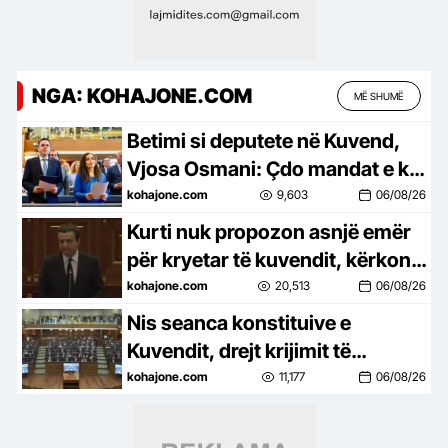
NGA: KOHAJONE.COM
MË SHUMË
Betimi si deputete në Kuvend,
Vjosa Osmani: Çdo mandat e ka
burimin te tempulli i
kohajone.com
9,603
06/08/26
demokracisë
Kurti nuk propozon asnjë emër
për kryetar të kuvendit, kërkon
kohë për Presidentin e ri
kohajone.com
20,513
06/08/26
Nis seanca konstituive e
Kuvendit, drejt krijimit të
institucioneve të reja të Kosovës
kohajone.com
11,177
06/08/26