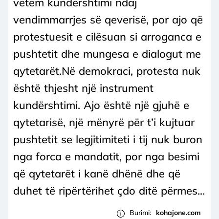
vetëm kundërshtimi ndaj
vendimmarrjes së qeverisë, por ajo që
protestuesit e cilësuan si arroganca e
pushtetit dhe mungesa e dialogut me
qytetarët.Në demokraci, protesta nuk
është thjesht një instrument
kundërshtimi. Ajo është një gjuhë e
qytetarisë, një mënyrë për t’i kujtuar
pushtetit se legjitimiteti i tij nuk buron
nga forca e mandatit, por nga besimi
që qytetarët i kanë dhënë dhe që
duhet të ripërtërihet çdo ditë përmes...
Burimi:
kohajone.com