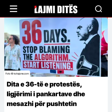
Skip
to
main
content
Foto © kohajone.com
Dita e 36-të e protestës,
ligjërimi i pankartave dhe
mesazhi për pushtetin