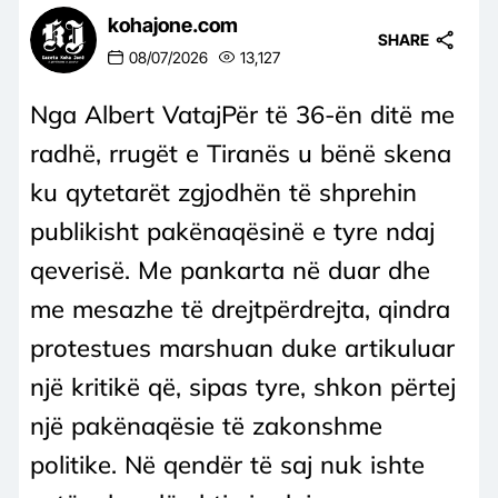
kohajone.com
SHARE
08/07/2026
13,127
Nga Albert VatajPër të 36-ën ditë me
radhë, rrugët e Tiranës u bënë skena
ku qytetarët zgjodhën të shprehin
publikisht pakënaqësinë e tyre ndaj
qeverisë. Me pankarta në duar dhe
me mesazhe të drejtpërdrejta, qindra
protestues marshuan duke artikuluar
një kritikë që, sipas tyre, shkon përtej
një pakënaqësie të zakonshme
politike. Në qendër të saj nuk ishte