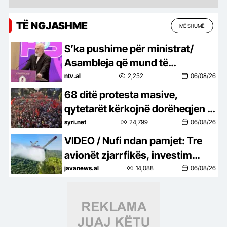
TË NGJASHME
MË SHUMË
S’ka pushime për ministrat/
Asambleja që mund të
ndryshojë kabinetin
ntv.al
2,252
06/08/26
68 ditë protesta masive,
qytetarët kërkojnë dorëheqjen e
Ramës dhe hetimin e tij nga
syri.net
24,799
06/08/26
SPAK-u
VIDEO / Nufi ndan pamjet: Tre
avionët zjarrfikës, investim
strategjik për sigurinë e
javanews.al
14,088
06/08/26
Shqipërisë