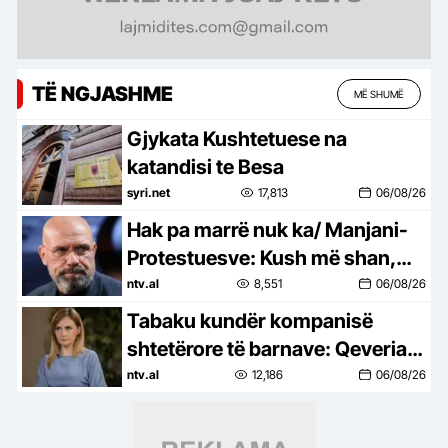
TË NGJASHME
MË SHUMË
Gjykata Kushtetuese na
katandisi te Besa
syri.net
17,813
06/08/26
Hak pa marrë nuk ka/ Manjani-
Protestuesve: Kush më shan,
është i sharë nga mëngjesi në
ntv.al
8,551
06/08/26
darkë
Tabaku kundër kompanisë
shtetërore të barnave: Qeveria
po kalon nga paracaktimi i
ntv.al
12,186
06/08/26
tenderëve te kontrolli i gjithë
tregut