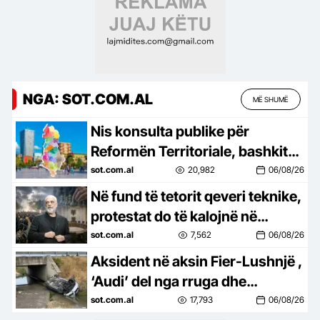
NGA: SOT.COM.AL
MË SHUMË
Nis konsulta publike për
Reformën Territoriale, bashkitë
që do të shkrihen marrin draftin
sot.com.al
20,982
06/08/26
e propozuar nga PS për…
Në fund të tetorit qeveri teknike,
protestat do të kalojnë në
mosbindje civile në shtator, Edi
sot.com.al
7,562
06/08/26
Rama gati ndryshimet…
Aksident në aksin Fier-Lushnjë ,
‘Audi’ del nga rruga dhe
përfundon në nënkalim,
sot.com.al
17,793
06/08/26