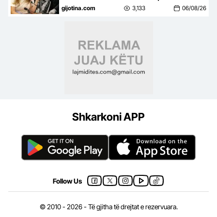
Qeveria po kalon nga
gijotina.com
3,133
06/08/26
paracaktimi i tenderëve, te
kontrolli i gjithë tregut
Shkarkoni APP
Follow Us
© 2010 - 2026 - Të gjitha të drejtat e rezervuara.