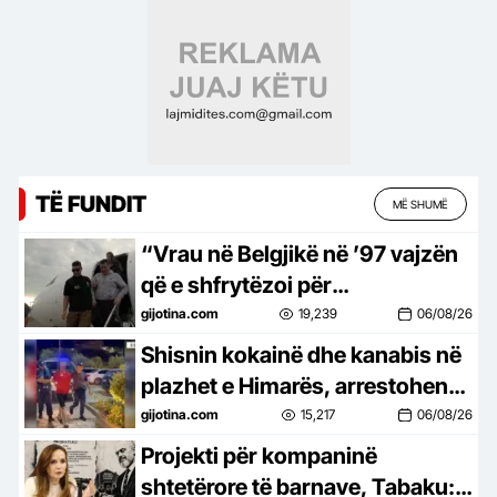
plagoset drejtuesi
TË FUNDIT
MË SHUMË
“Vrau në Belgjikë në ’97 vajzën
që e shfrytëzoi për
prostitucion”, policia jep detaje
gijotina.com
19,239
06/08/26
mbi krimet e Sokol Hoxhës
Shisnin kokainë dhe kanabis në
plazhet e Himarës, arrestohen
tre persona
gijotina.com
15,217
06/08/26
Projekti për kompaninë
shtetërore të barnave, Tabaku: