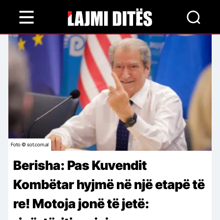
Skip
to
main
content
Foto © sot.com.al
Berisha: Pas Kuvendit
Kombëtar hyjmë në një etapë të
re! Motoja jonë të jetë: