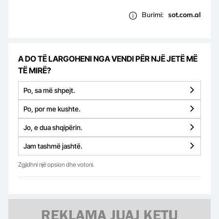
Burimi:
sot.com.al
A DO TË LARGOHENI NGA VENDI PËR NJË JETË MË
TË MIRË?
Po, sa më shpejt.
Po, por me kushte.
Jo, e dua shqipërin.
Jam tashmë jashtë.
Zgjidhni një opsion dhe votoni.