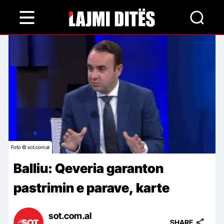
Skip
to
main
content
Foto © sot.com.al
Balliu: Qeveria garanton
pastrimin e parave, karte
sot.com.al
SHARE