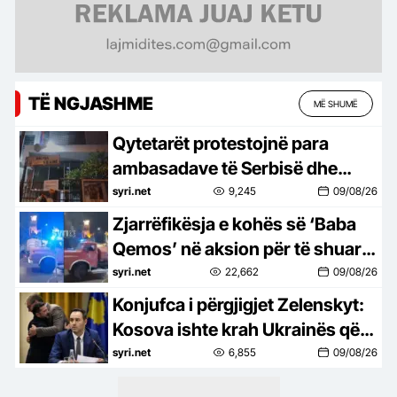
TË NGJASHME
MË SHUMË
Qytetarët protestojnë para
ambasadave të Serbisë dhe
Ukrainës: ‘Dardania e lirë’, thirrje
syri.net
9,245
09/08/26
për UÇK-në
Zjarrëfikësja e kohës së ‘Baba
Qemos’ në aksion për të shuar
zjarrin/ Berisha nxjerr VIDEO-n:
syri.net
22,662
09/08/26
Flet vetë!
Konjufca i përgjigjet Zelenskyt:
Kosova ishte krah Ukrainës që
në ditën e parë, Serbia jo
syri.net
6,855
09/08/26