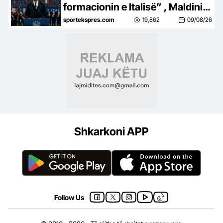
formacionin e Italisë” , Maldini
tregon prapaskenat: Ishim
sportekspres.com
19,862
09/08/26
shumë afër emërimit të
Guardiolës trajner
Shkarkoni APP
Follow Us