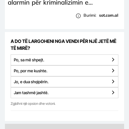
alarmin për kriminalizimin e...
Burimi:
sot.com.al
A DO TË LARGOHENI NGA VENDI PËR NJË JETË MË
TË MIRË?
Po, sa më shpejt.
Po, por me kushte.
Jo, e dua shqipërin.
Jam tashmë jashtë.
Zgjidhni një opsion dhe votoni.