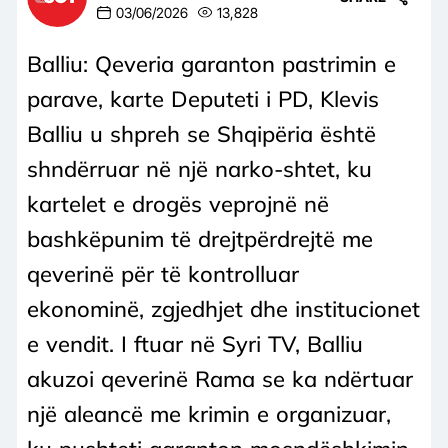
03/06/2026
13,828
Balliu: Qeveria garanton pastrimin e
parave, karte Deputeti i PD, Klevis
Balliu u shpreh se Shqipëria është
shndërruar në një narko-shtet, ku
kartelet e drogës veprojnë në
bashkëpunim të drejtpërdrejtë me
qeverinë për të kontrolluar
ekonominë, zgjedhjet dhe institucionet
e vendit. I ftuar në Syri TV, Balliu
akuzoi qeverinë Rama se ka ndërtuar
një aleancë me krimin e organizuar,