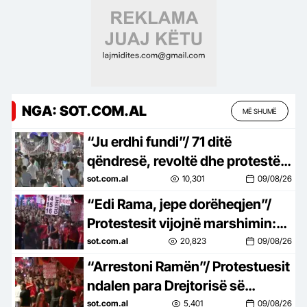
NGA: SOT.COM.AL
MË SHUMË
“Ju erdhi fundi”/ 71 ditë
qëndresë, revoltë dhe protestë
në rrugët e Tiranës
sot.com.al
10,301
09/08/26
“Edi Rama, jepe dorëheqjen”/
Protestesit vijojnë marshimin:
Poshtë patronazhistët,
sot.com.al
20,823
09/08/26
bashkohuni me ne
“Arrestoni Ramën”/ Protestuesit
ndalen para Drejtorisë së
Policisë së Tiranës në protestën
sot.com.al
5,401
09/08/26