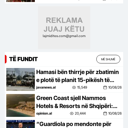
e 71-të
TË FUNDIT
MË SHUMË
Hamasi bën thirrje për zbatimin
e plotë të planit 15-pikësh të
Trumpit –
javanews.al
15,549
10/08/26
Green Coast sjell Nammos
Hotels & Resorts në Shqipëri:
Destinacion i ri lifestyle
opinion.al
20,444
10/08/26
“Guardiola po mendonte për