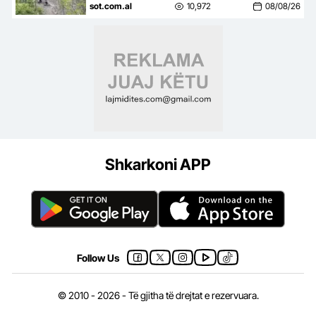
në terren të vështirë
sot.com.al
10,972
08/08/26
Shkarkoni APP
Follow Us
© 2010 - 2026 - Të gjitha të drejtat e rezervuara.