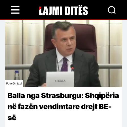
Skip
to
main
content
Foto © ntv.al
Balla nga Strasburgu: Shqipëria
në fazën vendimtare drejt BE-
së