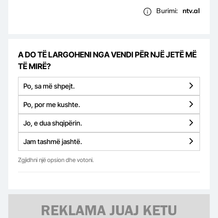
Burimi:
ntv.al
A DO TË LARGOHENI NGA VENDI PËR NJË JETË MË
TË MIRË?
Po, sa më shpejt.
Po, por me kushte.
Jo, e dua shqipërin.
Jam tashmë jashtë.
Zgjidhni një opsion dhe votoni.