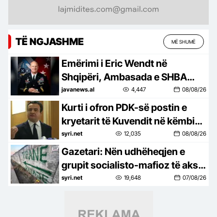
TË NGJASHME
MË SHUMË
Emërimi i Eric Wendt në
Shqipëri, Ambasada e SHBA
tregon tre prioritetet: Do
javanews.al
4,447
08/08/26
mbështesë vizionin e Trump për
Kurti i ofron PDK-së postin e
një NATO më të fortë, siguri
kryetarit të Kuvendit në këmbim
dhe…!
të votës për presidentin
syri.net
12,035
08/08/26
Gazetari: Nën udhëheqjen e
grupit socialisto-mafioz të aksit
Rrogozhinë-Peqin-Elbasan,
syri.net
19,648
07/08/26
Kavaja po pushtohet