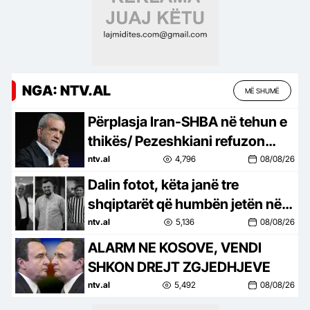
NGA: NTV.AL
MË SHUMË
Përplasja Iran-SHBA në tehun e
thikës/ Pezeshkiani refuzon
lëshime për Trump-in
ntv.al
4,796
08/08/26
Dalin fotot, këta janë tre
shqiptarët që humbën jetën në
aksidentin tragjik në Gjermani
ntv.al
5,136
08/08/26
ALARM NE KOSOVE, VENDI
SHKON DREJT ZGJEDHJEVE
ntv.al
5,492
08/08/26