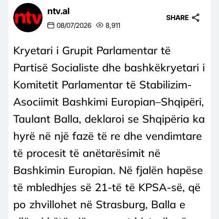
ntv.al
SHARE
08/07/2026
8,911
Kryetari i Grupit Parlamentar të
Partisë Socialiste dhe bashkëkryetari i
Komitetit Parlamentar të Stabilizim-
Asociimit Bashkimi Europian–Shqipëri,
Taulant Balla, deklaroi se Shqipëria ka
hyrë në një fazë të re dhe vendimtare
të procesit të anëtarësimit në
Bashkimin Europian. Në fjalën hapëse
të mbledhjes së 21-të të KPSA-së, që
po zhvillohet në Strasburg, Balla e