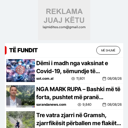
TË FUNDIT
MË SHUMË
Dëmi i madh nga vaksinat e
Covid-19, sëmundje të
ndryshme dhe atake në mosha
sot.com.al
11,801
08/08/26
të reja, Alfred Cako sulme të
NGA MARK RUPA – Bashki më të
ashpra…
forta, pushtet më pranë
qytetarit…
sarandanews.com
9,840
08/08/26
Tre vatra zjarri në Gramsh,
zjarrfikësit përballen me flakët