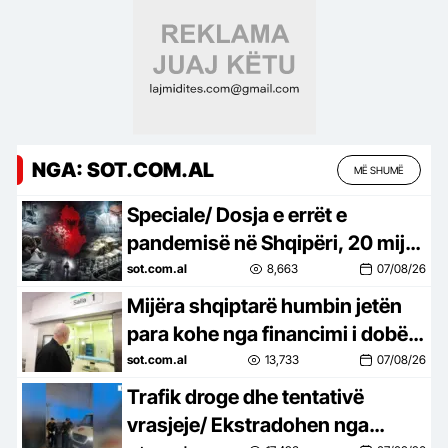
NGA: SOT.COM.AL
MË SHUMË
Speciale/ Dosja e errët e
pandemisë në Shqipëri, 20 mijë
shqiptarë humbën jetën nga
sot.com.al
8,663
07/08/26
Covid-19, mijëra të tjerë…
Mijëra shqiptarë humbin jetën
para kohe nga financimi i dobët i
shëndetësisë, Dhoma
sot.com.al
13,733
07/08/26
Amerikane ngre alarmin dhe
Trafik droge dhe tentativë
godet…
vrasjeje/ Ekstradohen nga