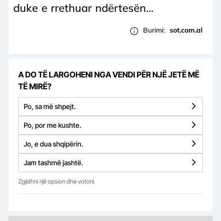
duke e rrethuar ndërtesën...
Burimi:
sot.com.al
A DO TË LARGOHENI NGA VENDI PËR NJË JETË MË
TË MIRË?
Po, sa më shpejt.
Po, por me kushte.
Jo, e dua shqipërin.
Jam tashmë jashtë.
Zgjidhni një opsion dhe votoni.