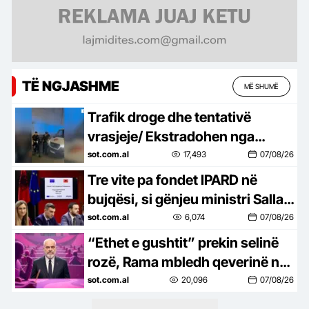
TË NGJASHME
MË SHUMË
Trafik droge dhe tentativë
vrasjeje/ Ekstradohen nga
Kolumbia e Italia 2 persona të
sot.com.al
17,493
07/08/26
kërkuar, mes tyre ‘kimisti’ i…
Tre vite pa fondet IPARD në
bujqësi, si gënjeu ministri Salla,
premtoi çeljen e programit
sot.com.al
6,074
07/08/26
brenda qershorit, por ende…
“Ethet e gushtit” prekin selinë
rozë, Rama mbledh qeverinë në
Pogradec më 24 dhe 25 gusht,
sot.com.al
20,096
07/08/26
gjashtë ministra në…