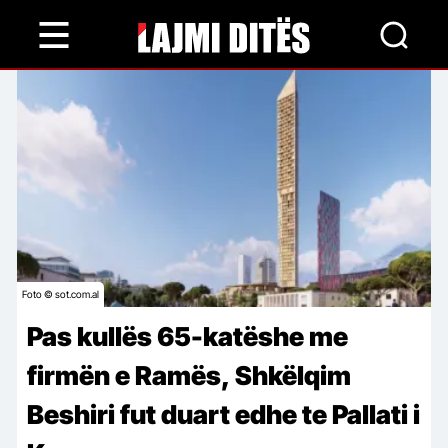
Skip
to
main
content
Foto © sot.com.al
Pas kullës 65-katëshe me
firmën e Ramës, Shkëlqim
Beshiri fut duart edhe te Pallati i