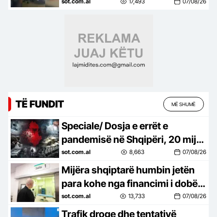
Kolumbia e Italia 2 persona të
sot.com.al
17,493
07/08/26
kërkuar, mes tyre ‘kimisti’ i…
TË FUNDIT
MË SHUMË
Speciale/ Dosja e errët e
pandemisë në Shqipëri, 20 mijë
shqiptarë humbën jetën nga
sot.com.al
8,663
07/08/26
Covid-19, mijëra të tjerë…
Mijëra shqiptarë humbin jetën
para kohe nga financimi i dobët i
shëndetësisë, Dhoma
sot.com.al
13,733
07/08/26
Amerikane ngre alarmin dhe
Trafik droge dhe tentativë