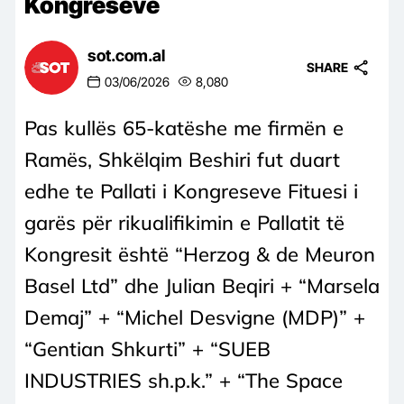
Kongreseve
sot.com.al
SHARE
03/06/2026
8,080
Pas kullës 65-katëshe me firmën e
Ramës, Shkëlqim Beshiri fut duart
edhe te Pallati i Kongreseve Fituesi i
garës për rikualifikimin e Pallatit të
Kongresit është “Herzog & de Meuron
Basel Ltd” dhe Julian Beqiri + “Marsela
Demaj” + “Michel Desvigne (MDP)” +
“Gentian Shkurti” + “SUEB
INDUSTRIES sh.p.k.” + “The Space