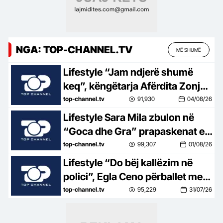
NGA: TOP-CHANNEL.TV
MË SHUMË
Lifestyle “Jam ndjerë shumë
keq”, këngëtarja Afërdita Zonja:
Parashqevinë nuk e kam takuar
top-channel.tv
91,930
04/08/26
në Amerikë. Po të ishte në
Lifestyle Sara Mila zbulon në
Shqipëri…
“Goca dhe Gra” prapaskenat e
jetës së saj politike: Teatër jo i
top-channel.tv
99,307
01/08/26
bukur, nuk është aq tragjike sa
Lifestyle “Do bëj kallëzim në
duket
polici”, Egla Ceno përballet me
një situatë të vështirë rreziku:
top-channel.tv
95,229
31/07/26
Mos më prek damarin se nuk
të…