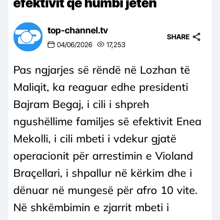
efektivit që humbi jetën
top-channel.tv
SHARE
04/06/2026
17,253
Pas ngjarjes së rëndë në Lozhan të
Maliqit, ka reaguar edhe presidenti
Bajram Begaj, i cili i shpreh
ngushëllime familjes së efektivit Enea
Mekolli, i cili mbeti i vdekur gjatë
operacionit për arrestimin e Violand
Braçellari, i shpallur në kërkim dhe i
dënuar në mungesë për afro 10 vite.
Në shkëmbimin e zjarrit mbeti i