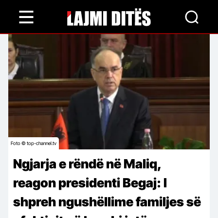
Skip
to
main
content
Foto © top-channel.tv
Ngjarja e rëndë në Maliq,
reagon presidenti Begaj: I
shpreh ngushëllime familjes së