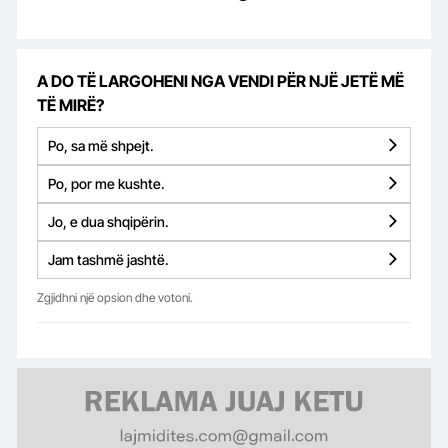
A DO TË LARGOHENI NGA VENDI PËR NJË JETË MË
TË MIRË?
Po, sa më shpejt.
Po, por me kushte.
Jo, e dua shqipërin.
Jam tashmë jashtë.
Zgjidhni një opsion dhe votoni.