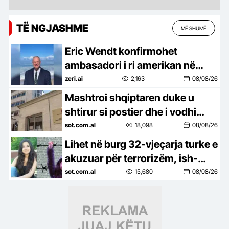
TË NGJASHME
MË SHUMË
Eric Wendt konfirmohet
ambasadori i ri amerikan në
Shqipëri! Ambasada e SHBA: E
zeri.ai
2,163
08/08/26
presim me kënaqësi
Mashtroi shqiptaren duke u
shtirur si postier dhe i vodhi
paratë, mbyllen hetimet për
sot.com.al
18,098
08/08/26
nigerianin, çështja kalon për…
Lihet në burg 32-vjeçarja turke e
akuzuar për terrorizëm, ish-
studentja që protestoi kundër
sot.com.al
15,680
08/08/26
Erdogan lutet të mos…