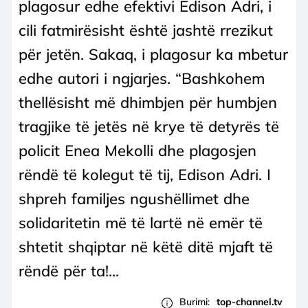
plagosur edhe efektivi Edison Adri, i
cili fatmirësisht është jashtë rrezikut
për jetën. Sakaq, i plagosur ka mbetur
edhe autori i ngjarjes. “Bashkohem
thellësisht më dhimbjen për humbjen
tragjike të jetës në krye të detyrës të
policit Enea Mekolli dhe plagosjen
rëndë të kolegut të tij, Edison Adri. I
shpreh familjes ngushëllimet dhe
solidaritetin më të lartë në emër të
shtetit shqiptar në këtë ditë mjaft të
rëndë për ta!...
Burimi:
top-channel.tv