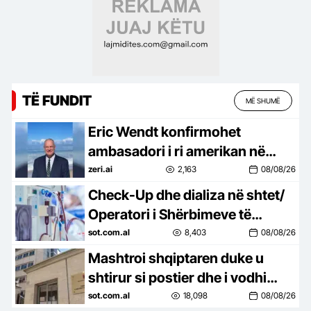
TË FUNDIT
MË SHUMË
Eric Wendt konfirmohet
ambasadori i ri amerikan në
Shqipëri! Ambasada e SHBA: E
zeri.ai
2,163
08/08/26
presim me kënaqësi
Check-Up dhe dializa në shtet/
Operatori i Shërbimeve të
Integruara të Sterilizimit zgjeron
sot.com.al
8,403
08/08/26
kompetencat
Mashtroi shqiptaren duke u
shtirur si postier dhe i vodhi
paratë, mbyllen hetimet për
sot.com.al
18,098
08/08/26