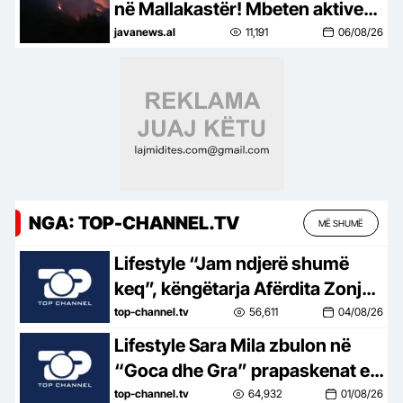
në Mallakastër! Mbeten aktive
10 vatra nga veriu në jug
javanews.al
11,191
06/08/26
NGA: TOP-CHANNEL.TV
MË SHUMË
Lifestyle “Jam ndjerë shumë
keq”, këngëtarja Afërdita Zonja:
Parashqevinë nuk e kam takuar
top-channel.tv
56,611
04/08/26
në Amerikë. Po të ishte në
Lifestyle Sara Mila zbulon në
Shqipëri…
“Goca dhe Gra” prapaskenat e
jetës së saj politike: Teatër jo i
top-channel.tv
64,932
01/08/26