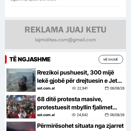
TË NGJASHME
MË SHUMË
Rrezikoi pushuesit, 300 mijë
lekë gjobë për drejtuesin e Jet
Ski në Zvërnec
sot.com.al
22,941
06/08/26
68 ditë protesta masive,
protestuesit mbyllin fjalimet
para Kryeministrisë, marshojnë
sot.com.al
24,642
06/08/26
drejt Korpusit: Ju erdhi fundi!
Përmirësohet situata nga zjarret