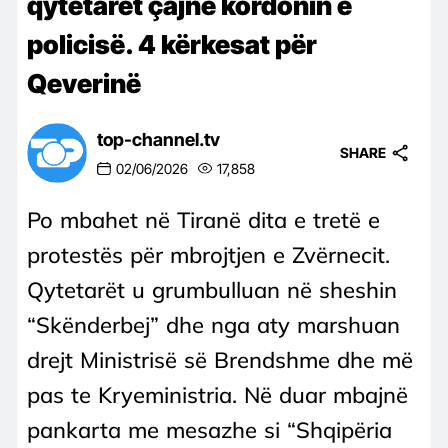
qytetarët çajnë kordonin e
policisë. 4 kërkesat për
Qeverinë
top-channel.tv
SHARE
02/06/2026
17,858
Po mbahet në Tiranë dita e tretë e
protestës për mbrojtjen e Zvërnecit.
Qytetarët u grumbulluan në sheshin
“Skënderbej” dhe nga aty marshuan
drejt Ministrisë së Brendshme dhe më
pas te Kryeministria. Në duar mbajnë
pankarta me mesazhe si “Shqipëria