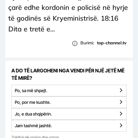
çarë edhe kordonin e policisë në hyrje
të godinës së Kryeministrisë. 18:16
Dita e tretë e...
Burimi:
top-channel.tv
A DO TË LARGOHENI NGA VENDI PËR NJË JETË MË
TË MIRË?
Po, sa më shpejt.
Po, por me kushte.
Jo, e dua shqipërin.
Jam tashmë jashtë.
Zgjidhni një opsion dhe votoni.