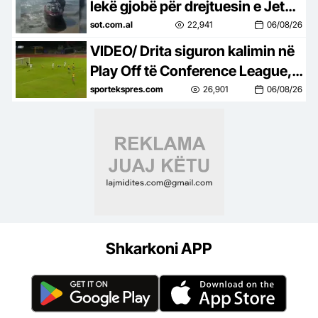
lekë gjobë për drejtuesin e Jet
Ski në Zvërnec
sot.com.al
22,941
06/08/26
VIDEO/ Drita siguron kalimin në
Play Off të Conference League, e
mbyll me një ndeshje takimin
sportekspres.com
26,901
06/08/26
kundër Tre Fiorit
Shkarkoni APP