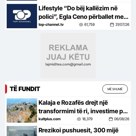
bukur, nuk është aq tragjike sa
Lifestyle “Do bëj kallëzim në
duket
polici”, Egla Ceno përballet me
një situatë të vështirë rreziku:
top-channel.tv
61,759
31/07/26
Mos më prek damarin se nuk
të…
TË FUNDIT
MË SHUMË
Kalaja e Rozafës drejt një
transformimi të ri, investime për
trashëgiminë dhe turizmin
kultplus.com
18,379
06/08/26
Rrezikoi pushuesit, 300 mijë