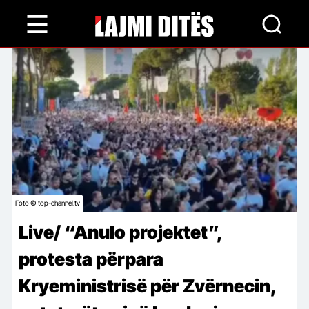
Skip
to
main
content
Foto © top-channel.tv
Live/ “Anulo projektet”,
protesta përpara
Kryeministrisë për Zvërnecin,