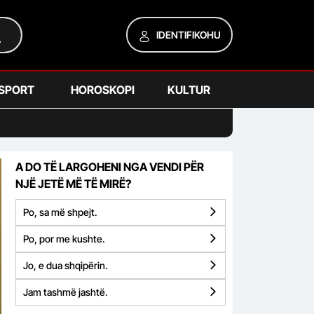
IDENTIFIKOHU
SPORT
HOROSKOPI
KULTUR
A DO TË LARGOHENI NGA VENDI PËR
NJË JETË MË TË MIRË?
Po, sa më shpejt.
Po, por me kushte.
Jo, e dua shqipërin.
Jam tashmë jashtë.