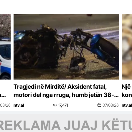
Tragjedi në Mirditë/ Aksident fatal,
Një
n
motori del nga rruga, humb jetën 38-
kon
vjeçari-detaje
vik
/08/26
ntv.al
17,471
07/08/26
ntv.al