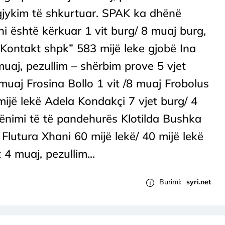
gjykim të shkurtuar. SPAK ka dhënë
i është kërkuar 1 vit burg/ 8 muaj burg,
“Kontakt shpk” 583 mijë leke gjobë Ina
muaj, pezullim – shërbim prove 5 vjet
 muaj Frosina Bollo 1 vit /8 muaj Frobolus
 mijë lekë Adela Kondakçi 7 vjet burg/ 4
dënimi të të pandehurës Klotilda Bushka
 Flutura Xhani 60 mijë lekë/ 40 mijë lekë
 4 muaj, pezullim...
Burimi:
syri.net