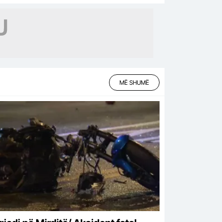
tima në Greqi
MË SHUMË