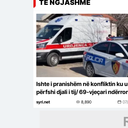
TË NGJASHME
Ishte i pranishëm në konfliktin ku u
përfshi djali i tij/ 69-vjeçari ndërro
jetë nga arresti kardiak
syri.net
8,890
07