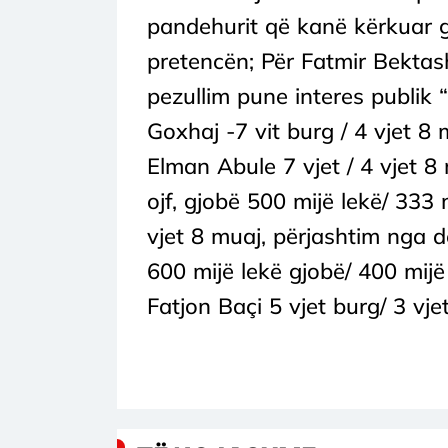
pandehurit që kanë kërkuar 
pretencën; Për Fatmir Bektash
pezullim pune interes publik 
Goxhaj -7 vit burg / 4 vjet 8 
Elman Abule 7 vjet / 4 vjet 8
ojf, gjobë 500 mijë lekë/ 333
vjet 8 muaj, përjashtim nga 
600 mijë lekë gjobë/ 400 mijë
Fatjon Baçi 5 vjet burg/ 3 vjet