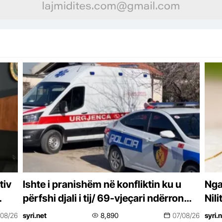
tiv
Ishte i pranishëm në konfliktin ku u
Nga 
përfshi djali i tij/ 69-vjeçari ndërron
Nil
jetë nga arresti kardiak
të E
/08/26
syri.net
8,890
07/08/26
syri.