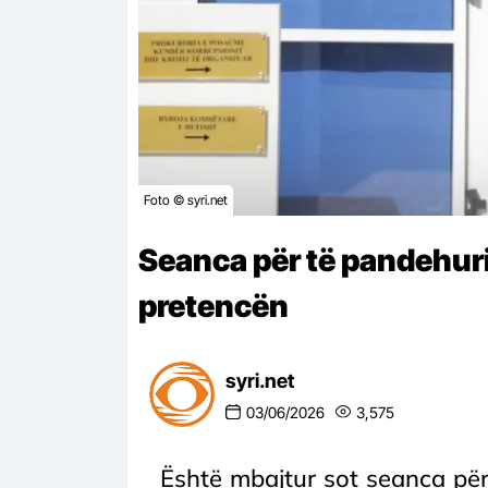
Foto © syri.net
Seanca për të pandehurit
pretencën
syri.net
03/06/2026
3,575
Është mbajtur sot seanca për 