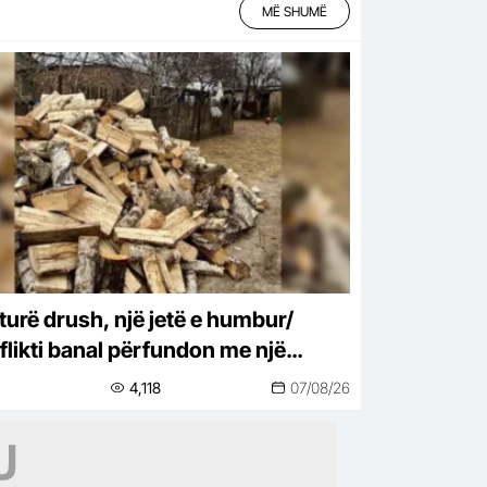
MË SHUMË
 turë drush, një jetë e humbur/
flikti banal përfundon me një
timë në Fier
4,118
07/08/26