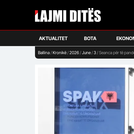
Skip
to
main
content
AKTUALITET
BOTA
EKONO
Ballina
/
Kronikë
/
2026
/
June
/
3
/
Seanca për të pande