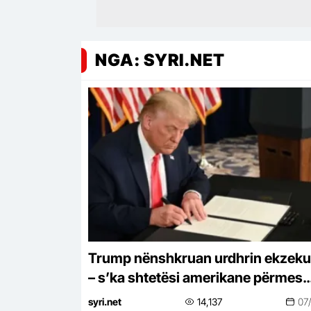
NGA: SYRI.NET
Trump nënshkruan urdhrin ekzeku
– s’ka shtetësi amerikane përmes
lindjes së fëmijëve
syri.net
14,137
07