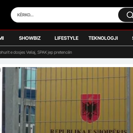
MI
SHOWBIZ
LIFESTYLE
TEKNOLOGJI
hurit e dosjes Veliaj, SPAK jep pretencën