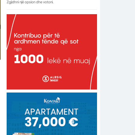
Zgjidhni një opsion dhe votoni.