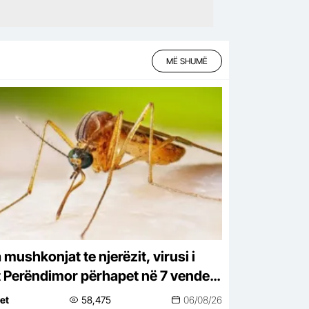
MË SHUMË
mushkonjat te njerëzit, virusi i
it Perëndimor përhapet në 7 vende
uropës, 94 raste në Itali dhe 6
net
58,475
06/08/26