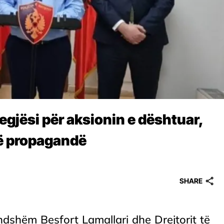
egjësi për aksionin e dështuar,
në propagandë
SHARE
ndshëm Besfort Lamallari dhe Drejtorit të