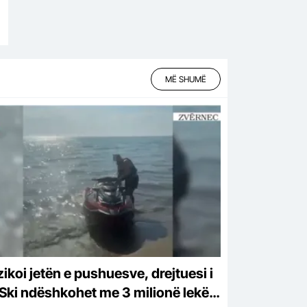
MË SHUMË
ikoi jetën e pushuesve, drejtuesi i
 Ski ndëshkohet me 3 milionë lekë