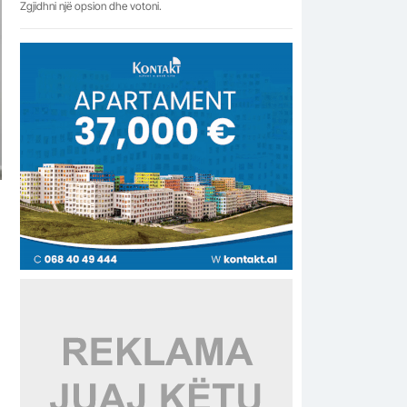
Zgjidhni një opsion dhe votoni.