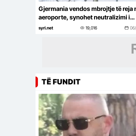
Gjermania vendos mbrojtje të reja 
aeroporte, synohet neutralizimi i
dronëve
syri.net
19,016
06
TË FUNDIT