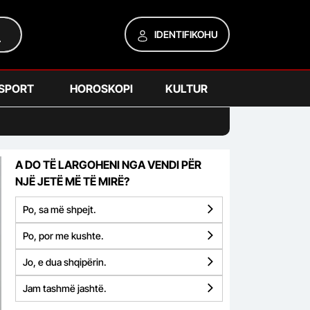
IDENTIFIKOHU
SPORT
HOROSKOPI
KULTUR
A DO TË LARGOHENI NGA VENDI PËR
NJË JETË MË TË MIRË?
Po, sa më shpejt.
Po, por me kushte.
Jo, e dua shqipërin.
Jam tashmë jashtë.