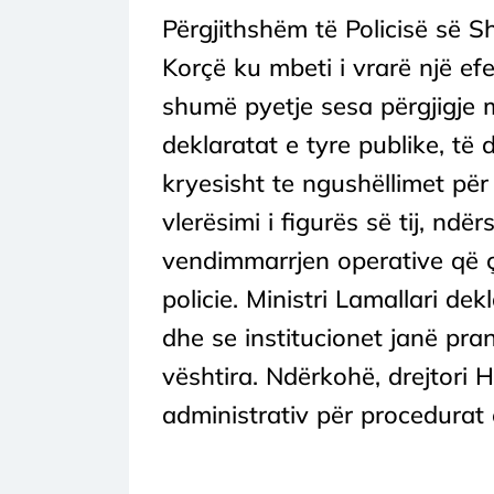
Përgjithshëm të Policisë së Sht
Korçë ku mbeti i vrarë një efe
shumë pyetje sesa përgjigje 
deklaratat e tyre publike, të 
kryesisht te ngushëllimet për 
vlerësimi i figurës së tij, n
vendimmarrjen operative që ç
policie. Ministri Lamallari dek
dhe se institucionet janë pr
vështira. Ndërkohë, drejtori H
administrativ për procedurat e