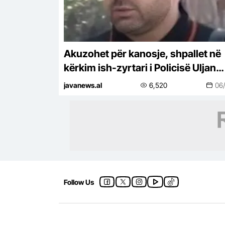
Akuzohet për kanosje, shpallet në
kërkim ish-zyrtari i Policisë Uljan
Shpataraku
javanews.al
6,520
06
Follow Us