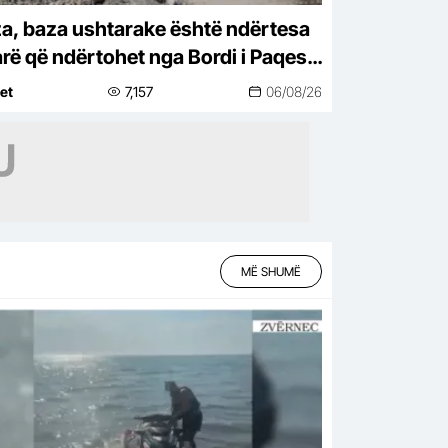
a, baza ushtarake është ndërtesa
arë që ndërtohet nga Bordi i Paqes i
mpit
net
7,157
06/08/26
MË SHUMË