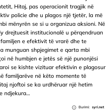
etit, Hitaj, pas operacionit tragjik në
ktiv policie dhe u plagos një tjetër, la më
mbi mënyrën se si u organizua aksioni. Në
dy drejtuesit institucionalë u përqendruan
familjen e efektivit të vrarë dhe te
dërsa munguan shpjegimet e qarta mbi
oi në humbjen e jetës së një punonjësi
laroi se kishte vizituar efektivin e plagosur
anë familjarëve në këto momente të
itaj njoftoi se ka urdhëruar një hetim
 ndjekura...
Burimi:
syri.net