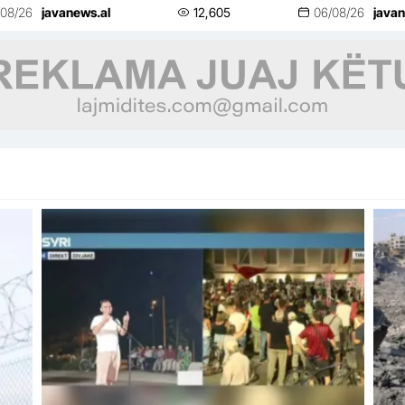
vijon të mbetet aktive
gjo
/08/26
javanews.al
12,605
06/08/26
javan