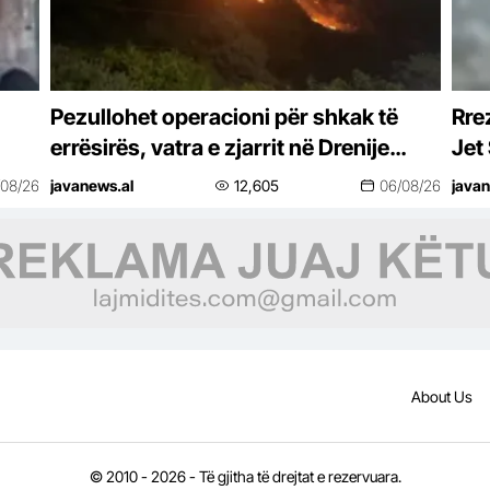
Pezullohet operacioni për shkak të
Rrez
errësirës, vatra e zjarrit në Drenije
Jet
vijon të mbetet aktive
gjo
/08/26
javanews.al
12,605
06/08/26
javan
About Us
© 2010 - 2026 - Të gjitha të drejtat e rezervuara.