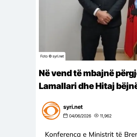
Foto © syri.net
Në vend të mbajnë përgj
Lamallari dhe Hitaj bëj
syri.net
04/06/2026
11,962
Konferenca e Ministrit të Bre