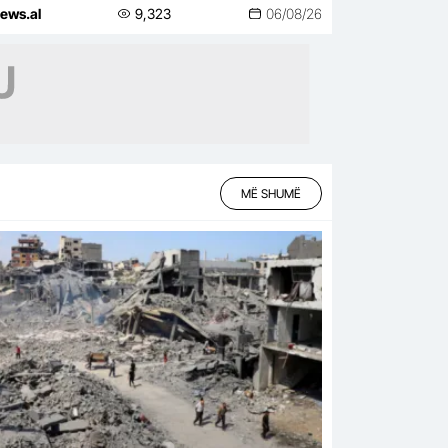
bë
ews.al
9,323
06/08/26
MË SHUMË