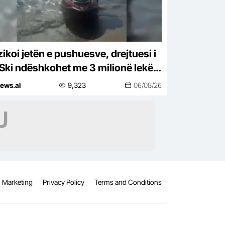
ikoi jetën e pushuesve, drejtuesi i
 Ski ndëshkohet me 3 milionë lekë
bë
ews.al
9,323
06/08/26
Marketing
Privacy Policy
Terms and Conditions