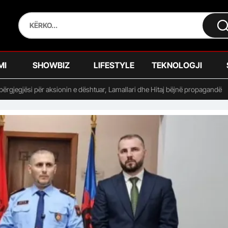
MI
SHOWBIZ
LIFESTYLE
TEKNOLOGJI
ërgjegjësi për aksionin e dështuar, Lamallari dhe Hitaj bëjnë propagandë