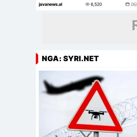
Shpataraku
javanews.al
6,520
06
NGA: SYRI.NET