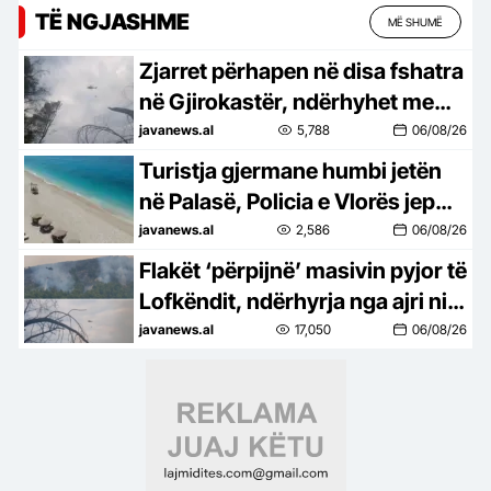
TË NGJASHME
MË SHUMË
Zjarret përhapen në disa fshatra
në Gjirokastër, ndërhyhet me
helikopter për shuarjen e
javanews.al
5,788
06/08/26
flakëve
Turistja gjermane humbi jetën
në Palasë, Policia e Vlorës jep
detaje: Dyshohet nga arresti
javanews.al
2,586
06/08/26
kardiak
Flakët ‘përpijnë’ masivin pyjor të
Lofkëndit, ndërhyrja nga ajri nis
sërish
javanews.al
17,050
06/08/26