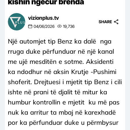
kishin ngecur brenda
vizionplus.tv
SHARE
04/06/2026
19,736
Një automjet tip Benz ka dalë nga
rruga duke përfunduar në një kanal
me ujë mesditën e sotme. Aksidenti
ka ndodhur në aksin Krutje -Pushimi
shoferit. Drejtuesi i mjetit tip Benz i cili
ishte në prani të djalit të mitur ka
humbur kontrollin e mjetit ku më pas
nuk ka arritur ta mbaj në karexhadë
por ka përfunduar duke u përmbysur