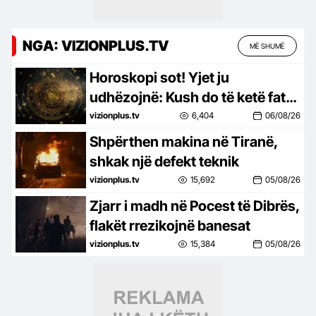
NGA: VIZIONPLUS.TV
MË SHUMË
Horoskopi sot! Yjet ju
udhëzojnë: Kush do të ketë fat
në dashuri dhe kush duhet të
vizionplus.tv
6,404
06/08/26
shmangë vendimet e nxituara
Shpërthen makina në Tiranë,
shkak një defekt teknik
vizionplus.tv
15,692
05/08/26
Zjarr i madh në Pocest të Dibrës,
flakët rrezikojnë banesat
vizionplus.tv
15,384
05/08/26