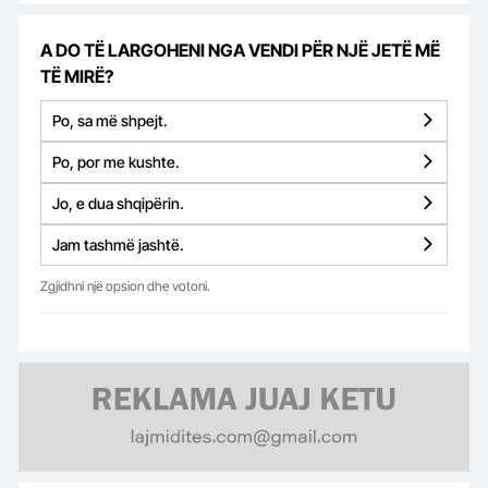
A DO TË LARGOHENI NGA VENDI PËR NJË JETË MË
TË MIRË?
Po, sa më shpejt.
Po, por me kushte.
Jo, e dua shqipërin.
Jam tashmë jashtë.
Zgjidhni një opsion dhe votoni.