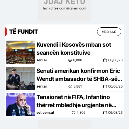
TË FUNDIT
MË SHUMË
Kuvendi i Kosovës mban sot
seancën konstituive
zeri.ai
6,006
06/08/26
Senati amerikan konfirmon Eric
Wendt ambasador të SHBA-së
në Shqipëri, pritet firma e Trump
zeri.ai
3,881
06/08/26
Tensionet në FIFA, Infantino
thërret mbledhje urgjente në
Rabat, Jordania akuzon për
sot.com.al
4,305
06/08/26
shantazh