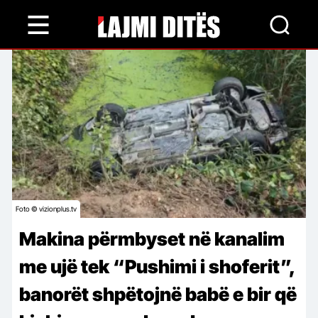
Skip
to
main
content
Foto © vizionplus.tv
Makina përmbyset në kanalim
me ujë tek “Pushimi i shoferit”,
banorët shpëtojnë babë e bir që