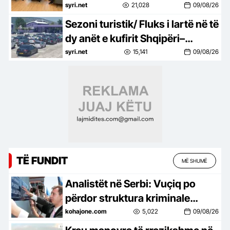
politike në Shqipëri dhe Kosovë
syri.net
21,028
09/08/26
Sezoni turistik/ Fluks i lartë në të
dy anët e kufirit Shqipëri–
Kosovë
syri.net
15,141
09/08/26
TË FUNDIT
MË SHUMË
Analistët në Serbi: Vuçiq po
përdor struktura kriminale
parapolicore për të frikësuar
kohajone.com
5,022
09/08/26
kundërshtarët