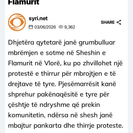
Flamurit
syri.net
SHARE
03/06/2026
9,362
Dhjetëra qytetarë janë grumbulluar
mbrëmjen e sotme në Sheshin e
Flamurit në Vlorë, ku po zhvillohet një
protestë e thirrur për mbrojtjen e të
drejtave të tyre. Pjesëmarrësit kanë
shprehur pakënaqësitë e tyre për
çështje të ndryshme që prekin
komunitetin, ndërsa në shesh janë
mbajtur pankarta dhe thirrje proteste.