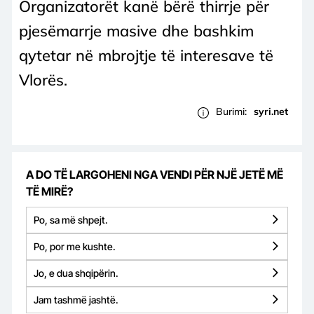
Organizatorët kanë bërë thirrje për
pjesëmarrje masive dhe bashkim
qytetar në mbrojtje të interesave të
Vlorës.
Burimi:
syri.net
A DO TË LARGOHENI NGA VENDI PËR NJË JETË MË
TË MIRË?
Po, sa më shpejt.
Po, por me kushte.
Jo, e dua shqipërin.
Jam tashmë jashtë.