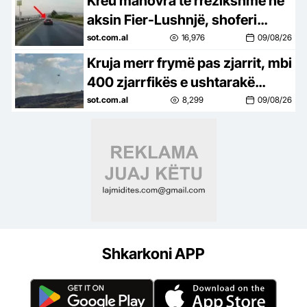
Kreu manovra të rrezikshme në
aksin Fier-Lushnjë, shoferi
gjobitet me 60 mijë lekë pas
sot.com.al
16,976
09/08/26
videos së publikuar në rrjet
Kruja merr frymë pas zjarrit, mbi
400 zjarrfikës e ushtarakë
mbrojtën qytetin, banorët
sot.com.al
8,299
09/08/26
kthehen në shtëpi
Shkarkoni APP