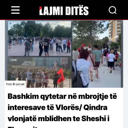
Skip
to
main
content
Foto © syri.net
Bashkim qytetar në mbrojtje të
interesave të Vlorës/ Qindra
vlonjatë mblidhen te Sheshi i