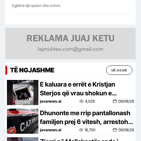
Zgjidhni një opsion dhe votoni.
TË NGJASHME
MË SHUMË
E kaluara e errët e Kristjan
Sterjos që vrau shokun e
fëmijërisë! Zbulohen pamjet që i
javanews.al
4,029
09/08/26
filmuan miqtë pas lirimit për
Dhunonte me rrip pantallonash
plagosjen me thikë (VIDEO)
familjen prej 6 vitesh, arrestohet
shqiptari në Itali! Djali tenton të
javanews.al
16,700
09/08/26
mbrojë nënën, por përfundon në