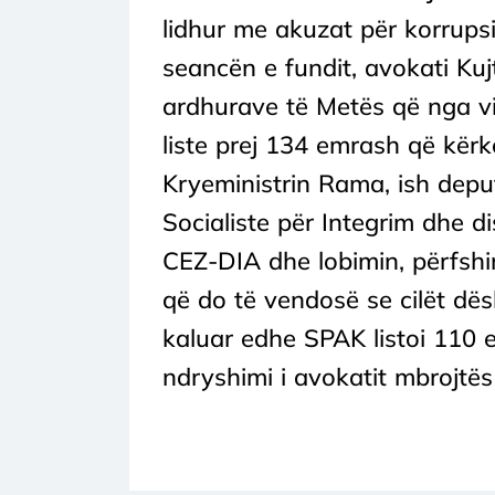
lidhur me akuzat për korrupsi
seancën e fundit, avokati Kuj
ardhurave të Metës që nga vi
liste prej 134 emrash që kërk
Kryeministrin Rama, ish deput
Socialiste për Integrim dhe di
CEZ-DIA dhe lobimin, përfshi
që do të vendosë se cilët dë
kaluar edhe SPAK listoi 110 e
ndryshimi i avokatit mbrojtës 