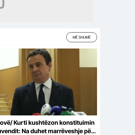
MË SHUMË
ovë/ Kurti kushtëzon konstituimin
uvendit: Na duhet marrëveshje për