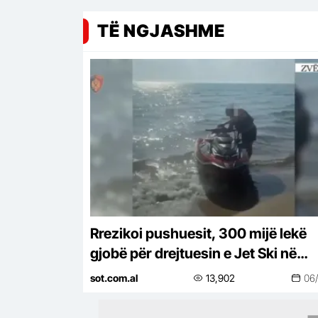
TË NGJASHME
Rrezikoi pushuesit, 300 mijë lekë
gjobë për drejtuesin e Jet Ski në
Zvërnec
sot.com.al
13,902
06