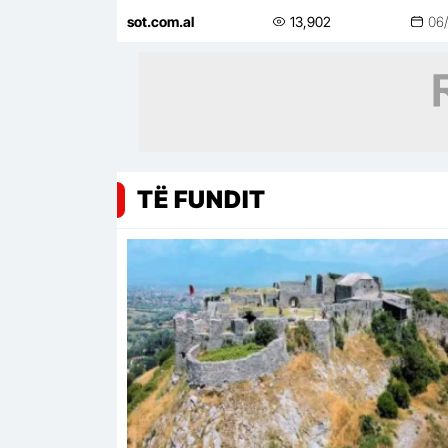
Zvërnec
sot.com.al
13,902
06
TË FUNDIT