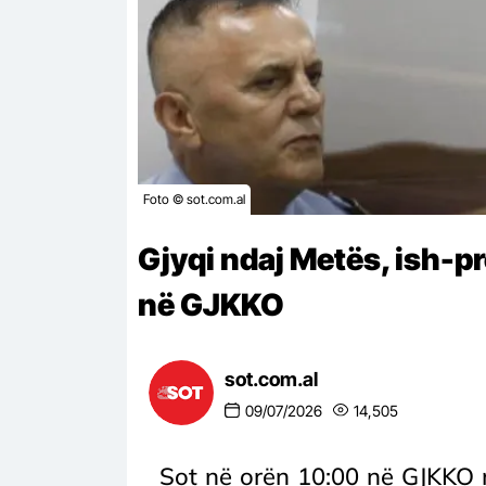
Foto © sot.com.al
Gjyqi ndaj Metës, ish-p
në GJKKO
sot.com.al
09/07/2026
14,505
Sot në orën 10:00 në GJKKO 