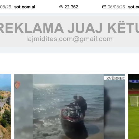
marshojnë drejt Korpusit: Ju erdhi
pre
/08/26
sot.com.al
22,362
06/08/26
sot.c
fundi!
sh