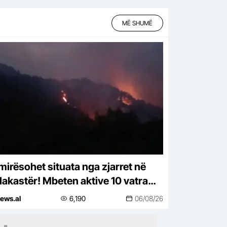
MË SHUMË
mirësohet situata nga zjarret në
lakastër! Mbeten aktive 10 vatra
 veriu në jug
ews.al
6,190
06/08/26