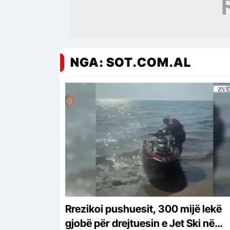
NGA: SOT.COM.AL
Rrezikoi pushuesit, 300 mijë lekë
gjobë për drejtuesin e Jet Ski në