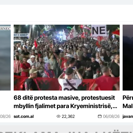
68 ditë protesta masive, protestuesit
Për
mbyllin fjalimet para Kryeministrisë,
Mal
marshojnë drejt Korpusit: Ju erdhi
nga
/08/26
sot.com.al
22,362
06/08/26
javan
fundi!