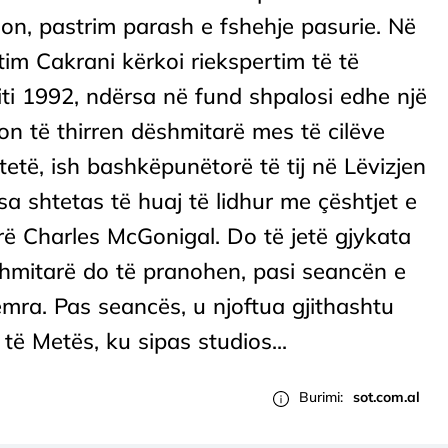
on, pastrim parash e fshehje pasurie. Në
tim Cakrani kërkoi riekspertim të të
ti 1992, ndërsa në fund shpalosi edhe një
on të thirren dëshmitarë mes të cilëve
etë, ish bashkëpunëtorë të tij në Lëvizjen
sa shtetas të huaj të lidhur me çështjet e
rë Charles McGonigal. Do të jetë gjykata
shmitarë do të pranohen, pasi seancën e
mra. Pas seancës, u njoftua gjithashtu
të Metës, ku sipas studios...
Burimi:
sot.com.al