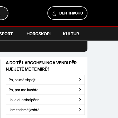
IDENTIFIKOHU
SPORT
HOROSKOPI
KULTUR
A DO TË LARGOHENI NGA VENDI PËR
NJË JETË MË TË MIRË?
Po, sa më shpejt.
Po, por me kushte.
Jo, e dua shqipërin.
Jam tashmë jashtë.