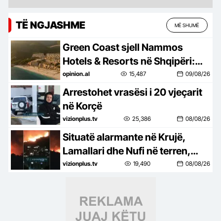
TË NGJASHME
MË SHUMË
Green Coast sjell Nammos
Hotels & Resorts në Shqipëri:
Destinacion i ri lifestyle
opinion.al
15,487
09/08/26
Arrestohet vrasësi i 20 vjeçarit
në Korçë
vizionplus.tv
25,386
08/08/26
Situatë alarmante në Krujë,
Lamallari dhe Nufi në terren,
apel banorëve pë evakuim
vizionplus.tv
19,490
08/08/26