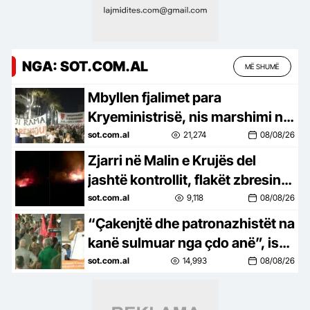
NGA: SOT.COM.AL
MË SHUMË
Mbyllen fjalimet para
Kryeministrisë, nis marshimi në
Bulevard: Nesër më shumë!
sot.com.al
21,274
08/08/26
Zjarri në Malin e Krujës del
jashtë kontrollit, flakët zbresin
drejt zonave të banuara
sot.com.al
9,118
08/08/26
“Çakenjtë dhe patronazhistët na
kanë sulmuar nga çdo anë”, ish-
luftëtari i UÇK-së: Destinacioni
sot.com.al
14,993
08/08/26
ynë, Shqipëria e re!