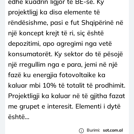
edhe kuadrin ligjor të BE-së. Ky
projektligj ka disa elemente të
rëndësishme, pasi e fut Shqipërinë në
një koncept krejt të ri, siç është
depozitimi, apo agregimi nga vetë
konsumatorët. Ky sektor do të pësojë
një rregullim nga e para, jemi në një
fazë ku energjia fotovoltaike ka
kaluar mbi 10% të totalit të prodhimit.
Projektligji ka kaluar në të gjitha fazat
me grupet e interesit. Elementi i dytë
është...
Burimi:
sot.com.al