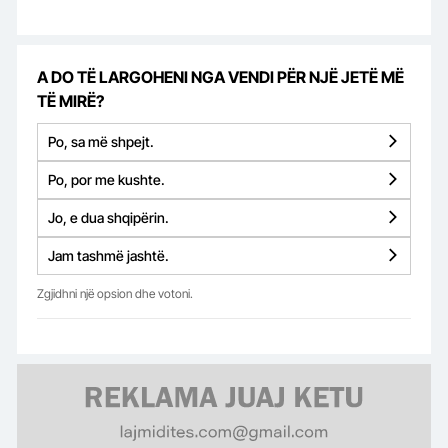
A DO TË LARGOHENI NGA VENDI PËR NJË JETË MË
TË MIRË?
Po, sa më shpejt.
Po, por me kushte.
Jo, e dua shqipërin.
Jam tashmë jashtë.
Zgjidhni një opsion dhe votoni.