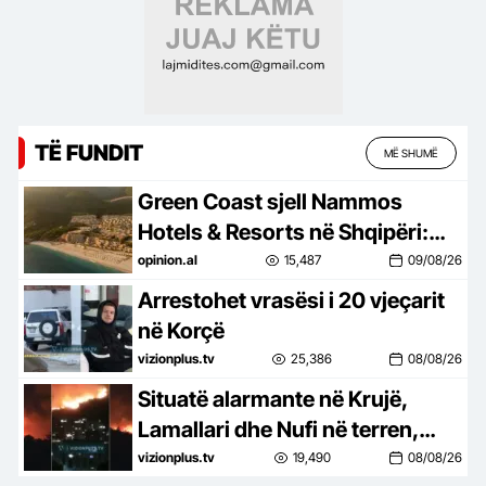
TË FUNDIT
MË SHUMË
Green Coast sjell Nammos
Hotels & Resorts në Shqipëri:
Destinacion i ri lifestyle
opinion.al
15,487
09/08/26
Arrestohet vrasësi i 20 vjeçarit
në Korçë
vizionplus.tv
25,386
08/08/26
Situatë alarmante në Krujë,
Lamallari dhe Nufi në terren,
apel banorëve pë evakuim
vizionplus.tv
19,490
08/08/26