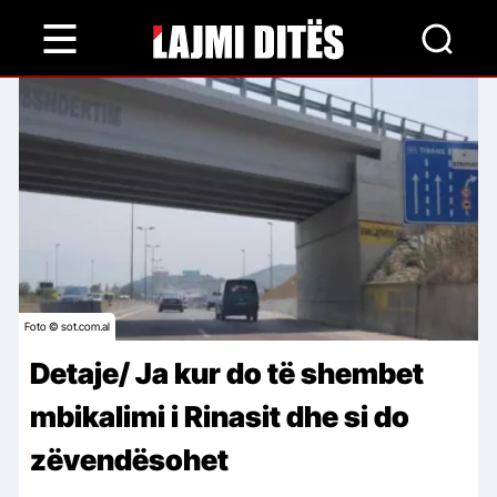
Skip
to
main
content
Foto © sot.com.al
Detaje/ Ja kur do të shembet
mbikalimi i Rinasit dhe si do
zëvendësohet