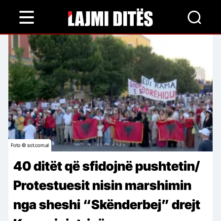
Skip
to
main
content
Foto © sot.com.al
40 ditët që sfidojnë pushtetin/
Protestuesit nisin marshimin
nga sheshi “Skënderbej” drejt