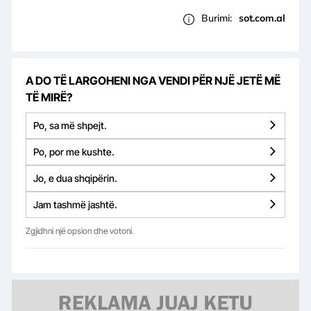
Burimi:
sot.com.al
A DO TË LARGOHENI NGA VENDI PËR NJË JETË MË
TË MIRË?
Po, sa më shpejt.
Po, por me kushte.
Jo, e dua shqipërin.
Jam tashmë jashtë.
Zgjidhni një opsion dhe votoni.