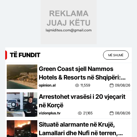
TË FUNDIT
MË SHUMË
Green Coast sjell Nammos
Hotels & Resorts në Shqipëri:
Destinacion i ri lifestyle
opinion.al
11,559
09/08/26
Arrestohet vrasësi i 20 vjeçarit
në Korçë
vizionplus.tv
21,165
08/08/26
Situatë alarmante në Krujë,
Lamallari dhe Nufi në terren,