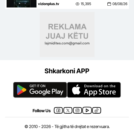
apel banorëve pë evakuim
vizionplus.tv
15,395
08/08/26
Shkarkoni APP
Follow Us
© 2010 - 2026 - Të gjitha të drejtat e rezervuara.