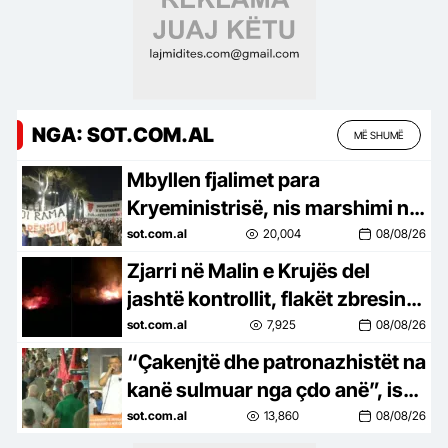
NGA: SOT.COM.AL
MË SHUMË
Mbyllen fjalimet para
Kryeministrisë, nis marshimi në
Bulevard: Nesër më shumë!
sot.com.al
20,004
08/08/26
Zjarri në Malin e Krujës del
jashtë kontrollit, flakët zbresin
drejt zonave të banuara
sot.com.al
7,925
08/08/26
“Çakenjtë dhe patronazhistët na
kanë sulmuar nga çdo anë”, ish-
luftëtari i UÇK-së: Destinacioni
sot.com.al
13,860
08/08/26
ynë, Shqipëria e re!