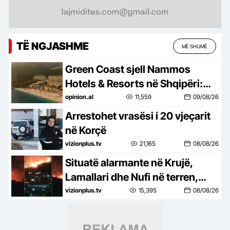
TË NGJASHME
MË SHUMË
Green Coast sjell Nammos
Hotels & Resorts në Shqipëri:
Destinacion i ri lifestyle
opinion.al
11,559
09/08/26
Arrestohet vrasësi i 20 vjeçarit
në Korçë
vizionplus.tv
21,165
08/08/26
Situatë alarmante në Krujë,
Lamallari dhe Nufi në terren,
apel banorëve pë evakuim
vizionplus.tv
15,395
08/08/26