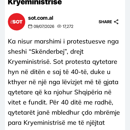
Kryeministrisë
sot.com.al
SHARE
09/07/2026
17,272
Ka nisur marshimi i protestuesve nga
sheshi “Skënderbej”, drejt
Kryeministrisë. Sot protesta qytetare
hyn në ditën e saj të 40-të, duke u
kthyer në një nga lëvizjet më të gjata
qytetare që ka njohur Shqipëria në
vitet e fundit. Për 40 ditë me radhë,
qytetarët janë mbledhur çdo mbrëmje
para Kryeministrisë me të njëjtat