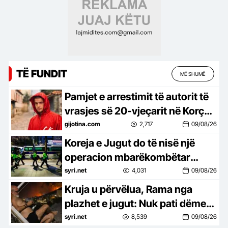
TË FUNDIT
MË SHUMË
Pamjet e arrestimit të autorit të
vrasjes së 20-vjeçarit në Korçë
(VIDEO)
gijotina.com
2,717
09/08/26
Koreja e Jugut do të nisë një
operacion mbarëkombëtar
kundër krimit të organizuar
syri.net
4,031
09/08/26
Kruja u përvëlua, Rama nga
plazhet e jugut: Nuk pati dëme…
syri.net
8,539
09/08/26