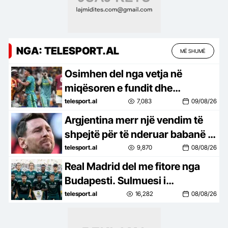
NGA: TELESPORT.AL
MË SHUMË
Osimhen del nga vetja në
miqësoren e fundit dhe
shkakton një kaos të vërtetë në
telesport.al
7,083
09/08/26
fushë (video)
Argjentina merr një vendim të
shpejtë për të nderuar babanë e
Messit. Hyn direkt në fuqi
telesport.al
9,870
08/08/26
Real Madrid del me fitore nga
Budapesti. Sulmuesi i
transferuar këtë verë e bën
telesport.al
16,282
08/08/26
“sefte” (video)