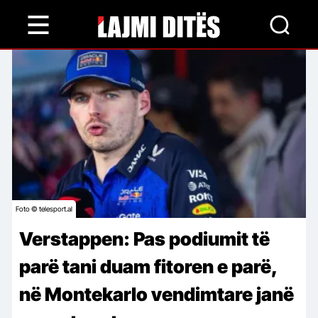
Skip
to
main
content
Foto © telesport.al
Verstappen: Pas podiumit të
parë tani duam fitoren e parë,
në Montekarlo vendimtare janë