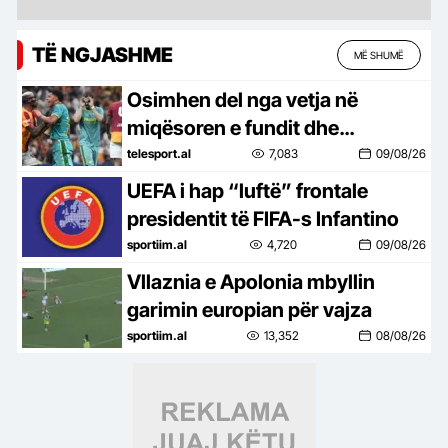
TË NGJASHME
MË SHUMË
Osimhen del nga vetja në
miqësoren e fundit dhe
shkakton një kaos të vërtetë në
telesport.al
7,083
09/08/26
fushë (video)
UEFA i hap “luftë” frontale
presidentit të FIFA-s Infantino
sportiim.al
4,720
09/08/26
Vllaznia e Apolonia mbyllin
garimin europian për vajza
sportiim.al
13,352
08/08/26