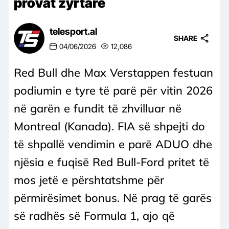
provat zyrtare
telesport.al
SHARE
04/06/2026
12,086
Red Bull dhe Max Verstappen festuan
podiumin e tyre të parë për vitin 2026
në garën e fundit të zhvilluar në
Montreal (Kanada). FIA së shpejti do
të shpallë vendimin e parë ADUO dhe
njësia e fuqisë Red Bull-Ford pritet të
mos jetë e përshtatshme për
përmirësimet bonus. Në prag të garës
së radhës së Formula 1, ajo që