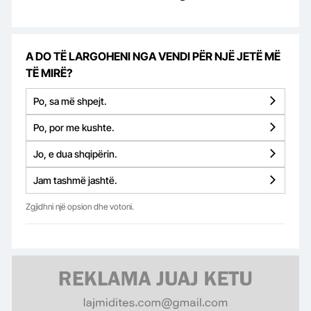
A DO TË LARGOHENI NGA VENDI PËR NJË JETË MË
TË MIRË?
Po, sa më shpejt.
Po, por me kushte.
Jo, e dua shqipërin.
Jam tashmë jashtë.
Zgjidhni një opsion dhe votoni.