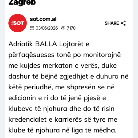
Zagreb
sot.com.al
SHARE
03/06/2026
7,170
Adriatik BALLA Lojtarët e
përfaqësueses tonë po monitorojnë
me kujdes merkaton e verës, duke
dashur të bëjnë zgjedhjet e duhura në
këtë periudhë, me shpresën se në
edicionin e ri do të jenë pjesë e
klubeve të njohura dhe do të risin
kredencialet e karrierës së tyre me
klube të njohura në liga të mëdha.