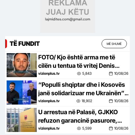
TË FUNDIT
MË SHUMË
FOTO/ Kjo është arma me të
cilën u tentua të vritej Denis
Bajri në burgun e Fierit
vizionplus.tv
5,843
10/08/26
“Populli shqiptar dhe i Kosovës
janë solidarizuar me Ukrainën”,
Berisha për deklaratën e
vizionplus.tv
18,902
10/08/26
Zelenskyt: E pavend, nuk e
U arrestua në Palasë, GJKKO
harrojmë
refuzon garancinë pasurore,
miraton masën “arrest me
vizionplus.tv
5,599
10/08/26