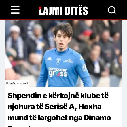
Skip
to
main
content
Foto © sot.com.al
Shpendin e kërkojnë klube të
njohura të Serisë A, Hoxha
mund të largohet nga Dinamo