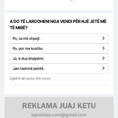
A DO TË LARGOHENI NGA VENDI PËR NJË JETË MË
TË MIRË?
Po, sa më shpejt.
Po, por me kushte.
Jo, e dua shqipërin.
Jam tashmë jashtë.
Zgjidhni një opsion dhe votoni.