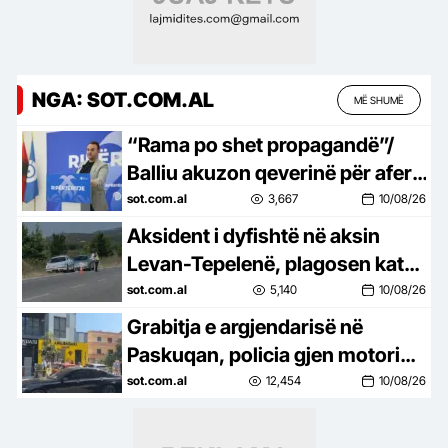
NGA: SOT.COM.AL
MË SHUMË
“Rama po shet propagandë”/
Balliu akuzon qeverinë për aferë
me industrinë ushtarake:
sot.com.al
3,667
10/08/26
“Timak Defence” e Rony Yefet…
Aksident i dyfishtë në aksin
Levan-Tepelenë, plagosen katër
persona
sot.com.al
5,140
10/08/26
Grabitja e argjendarisë në
Paskuqan, policia gjen motorin
e përdorur nga autorët
sot.com.al
12,454
10/08/26