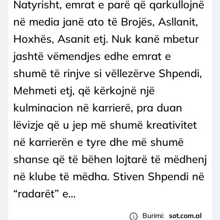
Natyrisht, emrat e parë që qarkullojnë
në media janë ato të Brojës, Asllanit,
Hoxhës, Asanit etj. Nuk kanë mbetur
jashtë vëmendjes edhe emrat e
shumë të rinjve si vëllezërve Shpendi,
Mehmeti etj, që kërkojnë një
kulminacion në karrierë, pra duan
lëvizje që u jep më shumë kreativitet
në karrierën e tyre dhe më shumë
shanse që të bëhen lojtarë të mëdhenj
në klube të mëdha. Stiven Shpendi në
“radarët” e...
Burimi:
sot.com.al