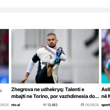
,
Zhegrova ne udhekryq: Talenti e
Asl
mbajti ne Torino, por vazhdimesia do
në 
vendose fatin e tij
/08/26
ntv.al
13,483
06/08/26
sport