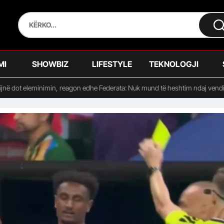
MI
SHOWBIZ
LIFESTYLE
TEKNOLOGJI
ijnë dot eleminimin, reagon edhe Federata: Nuk mund të heshtim ndaj vendim