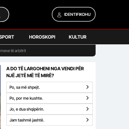
IDENTIFIKOHU
SPORT
HOROSKOPI
KULTUR
eve të arbitrit
A DO TË LARGOHENI NGA VENDI PËR
NJË JETË MË TË MIRË?
Po, sa më shpejt.
Po, por me kushte.
Jo, e dua shqipërin.
Jam tashmë jashtë.