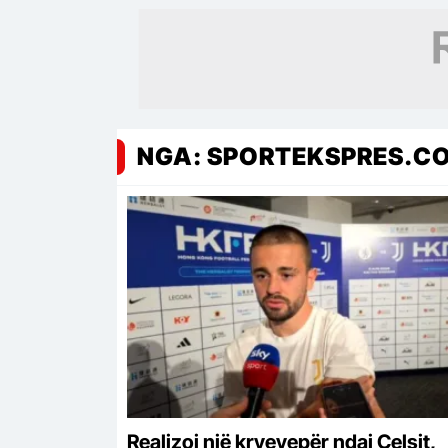
NGA: SPORTEKSPRES.C
Realizoi një kryevepër ndaj Çelsit,