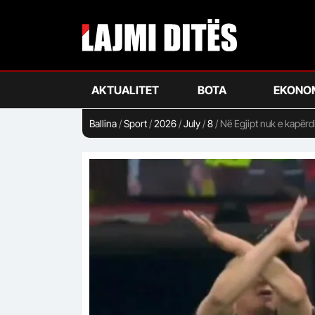
Skip
to
main
content
AKTUALITET
BOTA
EKONO
Ballina
/
Sport
/
2026
/
July
/
8
/
Në Egjipt nuk e kapërd