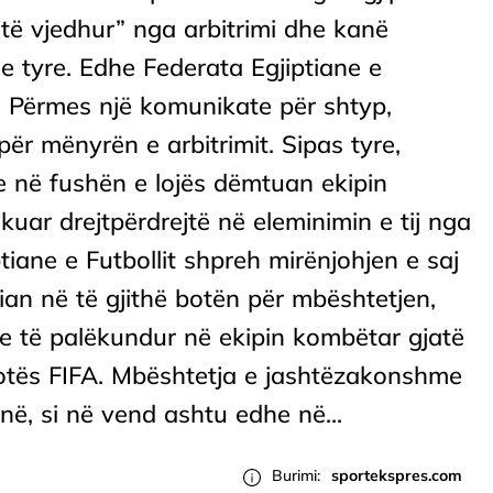
të vjedhur” nga arbitrimi dhe kanë
 tyre. Edhe Federata Egjiptiane e
aj. Përmes një komunikate për shtyp,
për mënyrën e arbitrimit. Sipas tyre,
e në fushën e lojës dëmtuan ekipin
kuar drejtpërdrejtë në eleminimin e tij nga
iane e Futbollit shpreh mirënjohjen e saj
tian në të gjithë botën për mbështetjen,
re të palëkundur në ekipin kombëtar gjatë
otës FIFA. Mbështetja e jashtëzakonshme
në, si në vend ashtu edhe në...
Burimi:
sportekspres.com