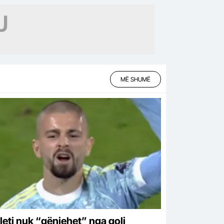
MË SHUMË
leti nuk “gënjehet” nga goli