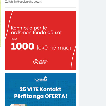
Zgjidhni një opsion dhe votoni.