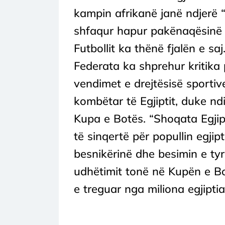
kampin afrikanë janë ndjerë “
shfaqur hapur pakënaqësinë e
Futbollit ka thënë fjalën e s
Federata ka shprehur kritika 
vendimet e drejtësisë sportiv
kombëtar të Egjiptit, duke ndi
Kupa e Botës. “Shoqata Egjipt
të sinqertë për popullin egjip
besnikërinë dhe besimin e ty
udhëtimit tonë në Kupën e B
e treguar nga miliona egjiptia