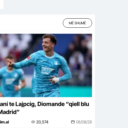
MË SHUMË
lani te Lajpcig, Diomande “qiell blu
Madrid”
iim.al
20,574
06/08/26