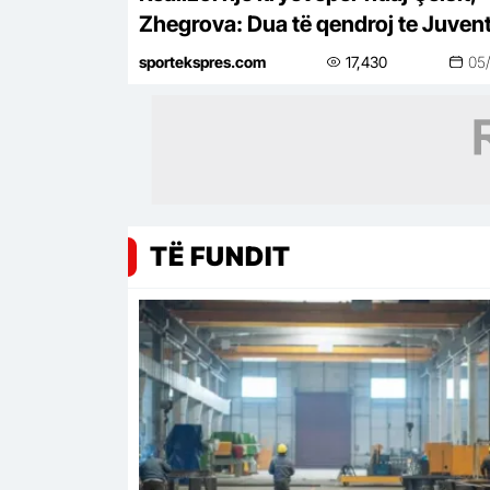
Zhegrova: Dua të qendroj te Juvent
do të bëjmë gjëra të mëdha bashkë
sportekspres.com
17,430
05
TË FUNDIT