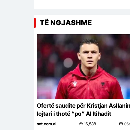
TË NGJASHME
Ofertë saudite për Kristjan Asllanin
lojtari i thotë “po” Al Itihadit
sot.com.al
16,588
06