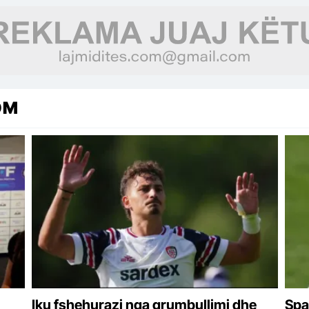
OM
Iku fshehurazi nga grumbullimi dhe
Spa