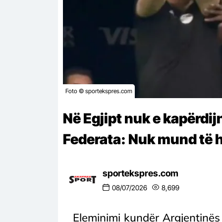
Foto © sportekspres.com
Në Egjipt nuk e kapërdi
Federata: Nuk mund të h
sportekspres.com
08/07/2026
8,699
Eleminimi kundër Argjentinës 