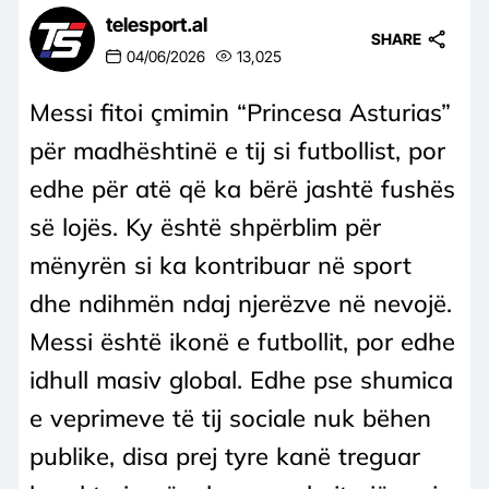
telesport.al
SHARE
04/06/2026
13,025
Messi fitoi çmimin “Princesa Asturias”
për madhështinë e tij si futbollist, por
edhe për atë që ka bërë jashtë fushës
së lojës. Ky është shpërblim për
mënyrën si ka kontribuar në sport
dhe ndihmën ndaj njerëzve në nevojë.
Messi është ikonë e futbollit, por edhe
idhull masiv global. Edhe pse shumica
e veprimeve të tij sociale nuk bëhen
publike, disa prej tyre kanë treguar