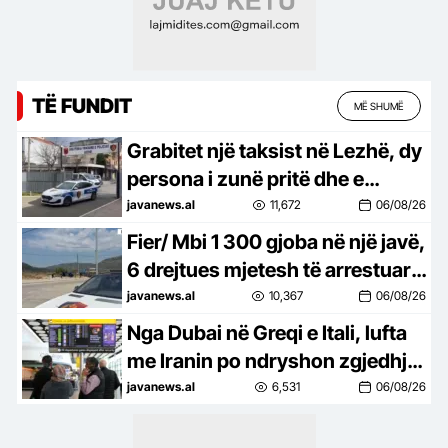
TË FUNDIT
MË SHUMË
Grabitet një taksist në Lezhë, dy
persona i zunë pritë dhe e
dhunuan, detajet
javanews.al
11,672
06/08/26
Fier/ Mbi 1 300 gjoba në një javë,
6 drejtues mjetesh të arrestuar
dhe 6 të proceduar penalisht
javanews.al
10,367
06/08/26
Nga Dubai në Greqi e Itali, lufta
me Iranin po ndryshon zgjedhjet
e pushuesve
javanews.al
6,531
06/08/26