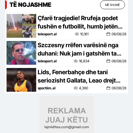
TË NGJASHME
MË SHUMË
Çfarë tragjedie! Rrufeja godet
fushën e futbollit, humb jetën
një lojtar dhe plagosen 12 të
telesport.al
10,161
06/08/26
tjerë
Szczesny rrëfen varësinë nga
duhani: Nuk jam i gatshëm ta
luftoj, edhe pse e di që është e
telesport.al
18,834
06/08/26
tmerrshme
Lids, Fenerbahçe dhe tani
seriozisht Gallata, Leao drejt
Stambollit
sportiim.al
4,390
06/08/26