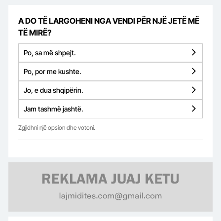
A DO TË LARGOHENI NGA VENDI PËR NJË JETË MË
TË MIRË?
Po, sa më shpejt.
Po, por me kushte.
Jo, e dua shqipërin.
Jam tashmë jashtë.
Zgjidhni një opsion dhe votoni.