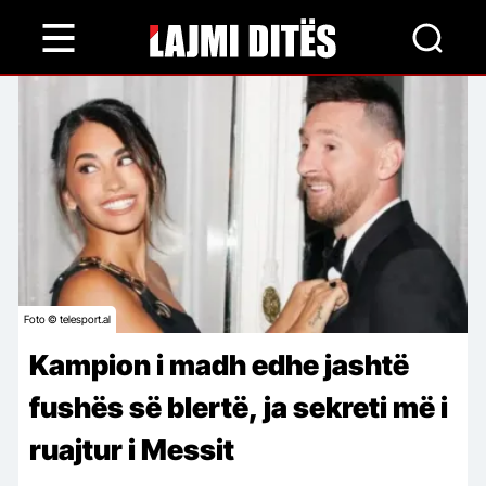
Skip
to
main
content
Foto © telesport.al
Kampion i madh edhe jashtë
fushës së blertë, ja sekreti më i
ruajtur i Messit