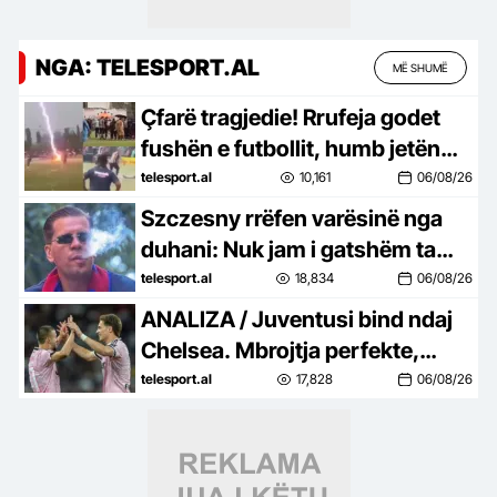
NGA: TELESPORT.AL
MË SHUMË
Çfarë tragjedie! Rrufeja godet
fushën e futbollit, humb jetën
një lojtar dhe plagosen 12 të
telesport.al
10,161
06/08/26
tjerë
Szczesny rrëfen varësinë nga
duhani: Nuk jam i gatshëm ta
luftoj, edhe pse e di që është e
telesport.al
18,834
06/08/26
tmerrshme
ANALIZA / Juventusi bind ndaj
Chelsea. Mbrojtja perfekte,
shkëlqen Zhegrova dhe
telesport.al
17,828
06/08/26
rikthehet Yildiz