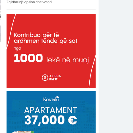
Zgjidhni një opsion dhe votoni.