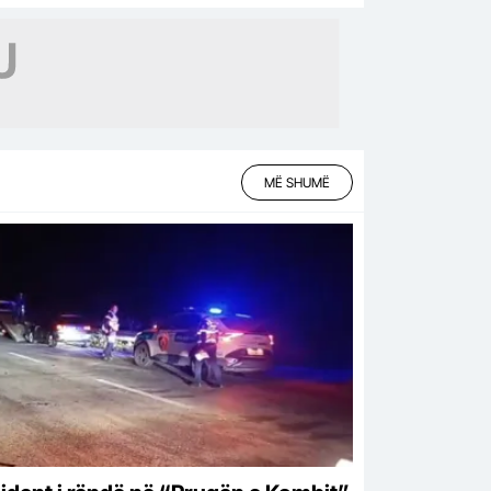
MË SHUMË