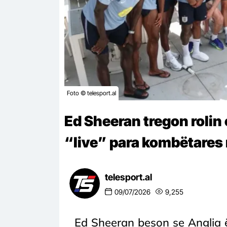
Foto © telesport.al
Ed Sheeran tregon rolin 
“live” para kombëtares 
telesport.al
09/07/2026
9,255
Ed Sheeran beson se Anglia ës