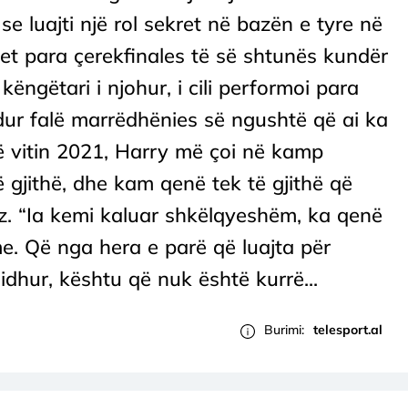
e luajti një rol sekret në bazën e tyre në
et para çerekfinales të së shtunës kundër
këngëtari i njohur, i cili performoi para
dur falë marrëdhënies së ngushtë që ai ka
 vitin 2021, Harry më çoi në kamp
ë gjithë, dhe kam qenë tek të gjithë që
ez. “Ia kemi kaluar shkëlqyeshëm, ka qenë
e. Që nga hera e parë që luajta për
idhur, kështu që nuk është kurrë...
Burimi:
telesport.al