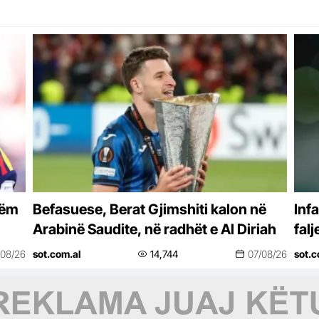
tëm
Befasuese, Berat Gjimshiti kalon në
Inf
Arabinë Saudite, në radhët e Al Diriah
falj
/08/26
sot.com.al
14,744
07/08/26
sot.c