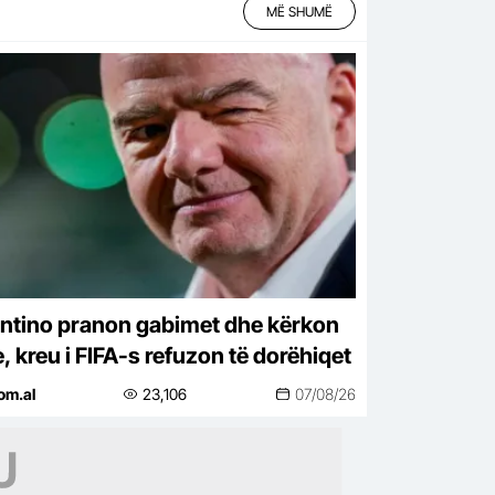
MË SHUMË
antino pranon gabimet dhe kërkon
e, kreu i FIFA-s refuzon të dorëhiqet
om.al
23,106
07/08/26