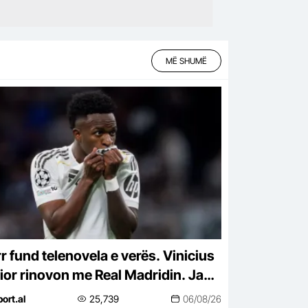
MË SHUMË
r fund telenovela e verës. Vinicius
ior rinovon me Real Madridin. Ja
timi zyrtar
port.al
25,739
06/08/26