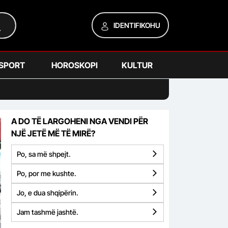
IDENTIFIKOHU
SPORT
HOROSKOPI
KULTUR
A DO TË LARGOHENI NGA VENDI PËR
NJË JETË MË TË MIRË?
Po, sa më shpejt.
Po, por me kushte.
Jo, e dua shqipërin.
Jam tashmë jashtë.