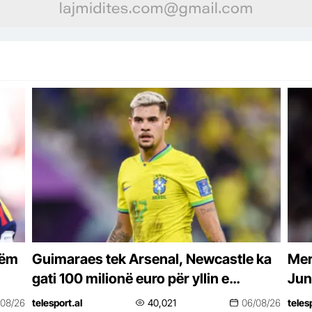
tëm
Guimaraes tek Arsenal, Newcastle ka
Mer
gati 100 milionë euro për yllin e
Jun
Bundesligës
njof
/08/26
telesport.al
40,021
06/08/26
teles