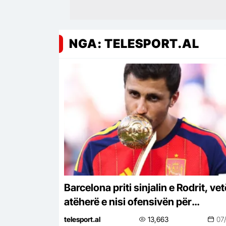
NGA: TELESPORT.AL
Barcelona priti sinjalin e Rodrit, ve
atëherë e nisi ofensivën për
mesfushorin
telesport.al
13,663
07