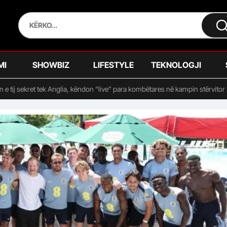
MI
SHOWBIZ
LIFESTYLE
TEKNOLOGJI
n e tij sekret tek Anglia, këndon “live” para kombëtares në kampin stërvitor