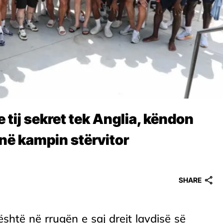
e tij sekret tek Anglia, këndon
në kampin stërvitor
SHARE
htë në rrugën e saj drejt lavdisë së