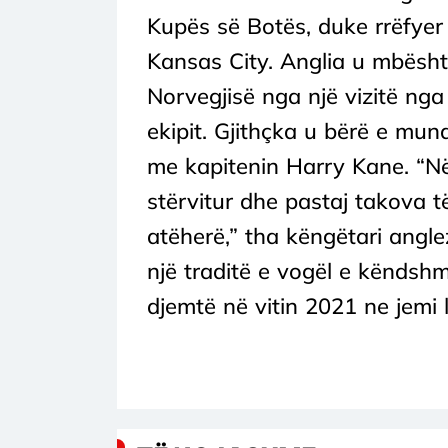
Kupës së Botës, duke rrëfyer s
Kansas City. Anglia u mbësht
Norvegjisë nga një vizitë nga 
ekipit. Gjithçka u bërë e mun
me kapitenin Harry Kane. “Në
stërvitur dhe pastaj takova t
atëherë,” tha këngëtari angl
një traditë e vogël e këndshm
djemtë në vitin 2021 ne jemi l