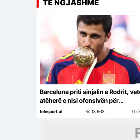
TË NGJASHME
Barcelona priti sinjalin e Rodrit, ve
atëherë e nisi ofensivën për
mesfushorin
telesport.al
13,663
07