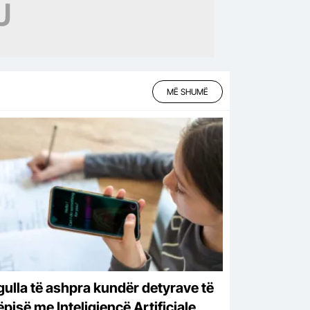
MË SHUMË
gulla të ashpra kundër detyrave të
pisë me Inteligjencë Artificiale