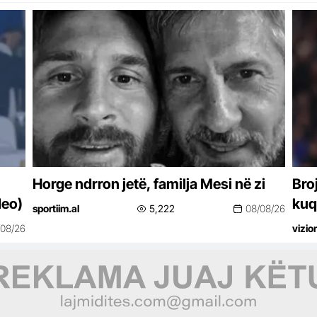
Horge ndrron jetë, familja Mesi në zi
Broj
deo)
kuq
sportiim.al
5,222
08/08/26
kar
/08/26
vizio