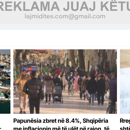
Papunësia zbret në 8.4%, Shqipëria
Rre
:
me inflacionin më të ulët në rajon, të
shtë