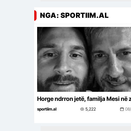
NGA: SPORTIIM.AL
Horge ndrron jetë, familja Mesi në z
sportiim.al
5,222
08