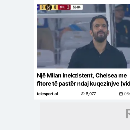
Një Milan inekzistent, Chelsea me
fitore të pastër ndaj kuqezinjve (vi
telesport.al
8,077
08