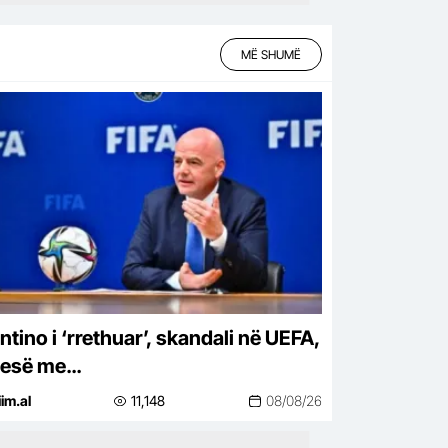
MË SHUMË
ntino i ‘rrethuar’, skandali në UEFA,
esë me…
iim.al
11,148
08/08/26