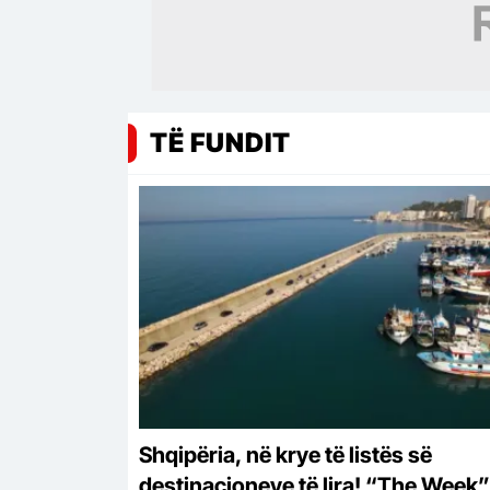
TË FUNDIT
Shqipëria, në krye të listës së
destinacioneve të lira! “The Week”