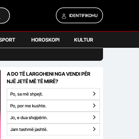
IDENTIFIKOHU
SPORT
HOROSKOPI
KULTUR
A DO TË LARGOHENI NGA VENDI PËR
NJË JETË MË TË MIRË?
Po, sa më shpejt.
Po, por me kushte.
Jo, e dua shqipërin.
Jam tashmë jashtë.