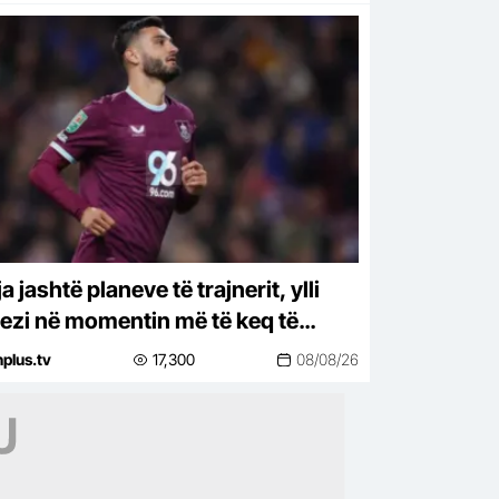
a jashtë planeve të trajnerit, ylli
ezi në momentin më të keq të
rierës
nplus.tv
17,300
08/08/26