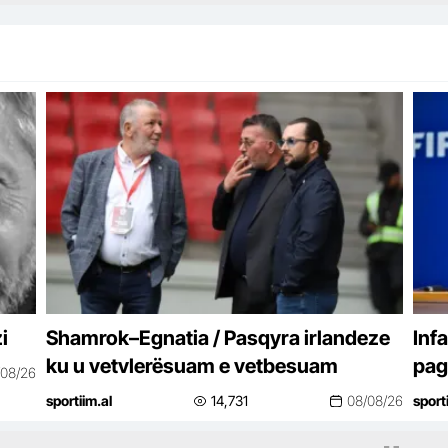
i
Shamrok–Egnatia / Pasqyra irlandeze
Infa
ku u vetvlerësuam e vetbesuam
pag
/08/26
sportiim.al
14,731
08/08/26
sport