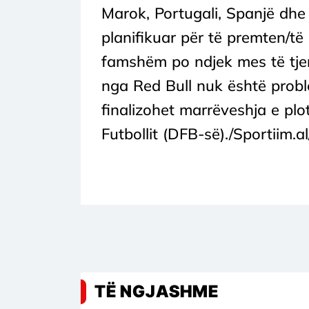
Marok, Portugali, Spanjë dhe
planifikuar për të premten/të 
famshëm po ndjek mes të tjer
nga Red Bull nuk është probl
finalizohet marrëveshja e pl
Futbollit (DFB-së)./Sportiim.a
TË NGJASHME