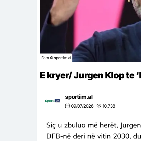
Foto © sportiim.al
E kryer/ Jurgen Klop te 
sportiim.al
09/07/2026
10,738
Siç u zbulua më herët, Jurge
DFB-në deri në vitin 2030, d