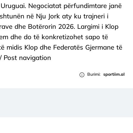
 Uruguai. Negociatat përfundimtare janë
shtunën në Nju Jork aty ku trajneri i
ave dhe Botërorin 2026. Largimi i Klop
em dhe do të konkretizohet sapo të
otë midis Klop dhe Federatës Gjermane të
l/ Post navigation
Burimi:
sportiim.al