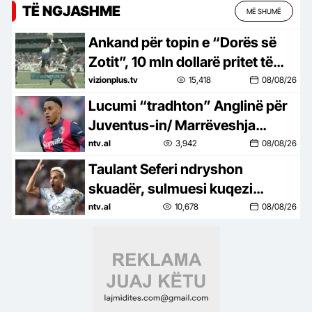
TË NGJASHME
MË SHUMË
Ankand për topin e “Dorës së
Zotit”, 10 mln dollarë pritet të
jete oferta më e lartë e topit të
vizionplus.tv
15,418
08/08/26
golit të Maradonës
Lucumi “tradhton” Anglinë për
Juventus-in/ Marrëveshja
personale, 5 vite në Torino
ntv.al
3,942
08/08/26
Taulant Seferi ndryshon
skuadër, sulmuesi kuqezi
firmos me Kayserisporin
ntv.al
10,678
08/08/26