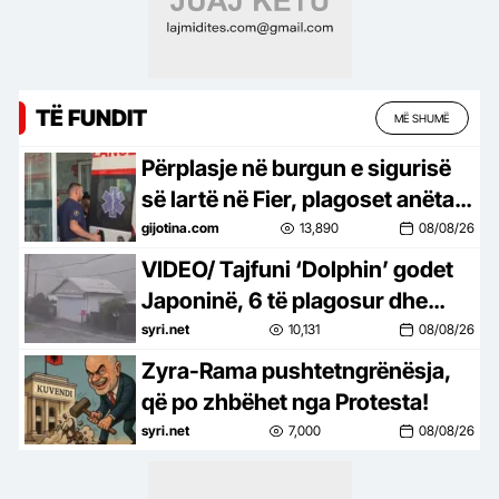
TË FUNDIT
MË SHUMË
Përplasje në burgun e sigurisë
së lartë në Fier, plagoset anëtari
i grupit të Bajrajve dhe një tjetër,
gijotina.com
13,890
08/08/26
si nisi sherri
VIDEO/ Tajfuni ‘Dolphin’ godet
Japoninë, 6 të plagosur dhe
mijëra shtëpi pa energji. Kina
syri.net
10,131
08/08/26
mbyll portet
Zyra-Rama pushtetngrënësja,
që po zhbëhet nga Protesta!
syri.net
7,000
08/08/26