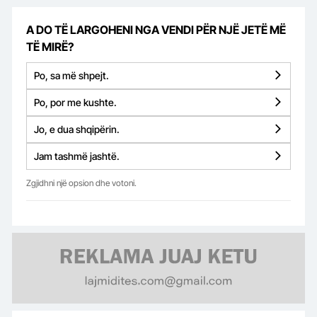
A DO TË LARGOHENI NGA VENDI PËR NJË JETË MË
TË MIRË?
Po, sa më shpejt.
Po, por me kushte.
Jo, e dua shqipërin.
Jam tashmë jashtë.
Zgjidhni një opsion dhe votoni.