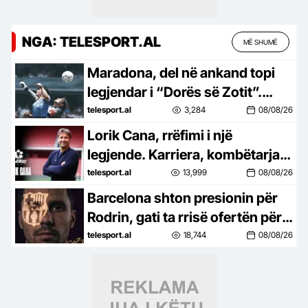
NGA: TELESPORT.AL
MË SHUMË
Maradona, del në ankand topi
legjendar i “Dorës së Zotit”.
Çmimi nis nga 2.5 milionë
telesport.al
3,284
08/08/26
dollarë
Lorik Cana, rrëfimi i një
legjende. Karriera, kombëtarja
kuqezi dhe kulmi në “EURO
telesport.al
13,999
08/08/26
2016”
Barcelona shton presionin për
Rodrin, gati ta rrisë ofertën për
ta mbyllur shpejt marrëveshjen
telesport.al
18,744
08/08/26