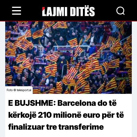
Skip
to
main
content
Foto © telesport.al
E BUJSHME: Barcelona do të
kërkojë 210 milionë euro për të
finalizuar tre transferime