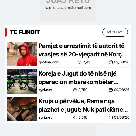
TË FUNDIT
MË SHUMË
Pamjet e arrestimit të autorit të
vrasjes së 20-vjeçarit në Korçë
(VIDEO)
gijotina.com
2,431
09/08/26
Koreja e Jugut do të nisë një
operacion mbarëkombëtar
kundër krimit të organizuar
syri.net
3,759
09/08/26
Kruja u përvëlua, Rama nga
plazhet e jugut: Nuk pati dëme…
syri.net
8,316
09/08/26