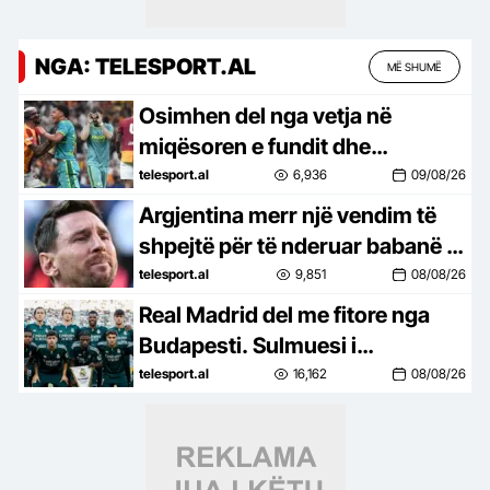
NGA: TELESPORT.AL
MË SHUMË
Osimhen del nga vetja në
miqësoren e fundit dhe
shkakton një kaos të vërtetë në
telesport.al
6,936
09/08/26
fushë (video)
Argjentina merr një vendim të
shpejtë për të nderuar babanë e
Messit. Hyn direkt në fuqi
telesport.al
9,851
08/08/26
Real Madrid del me fitore nga
Budapesti. Sulmuesi i
transferuar këtë verë e bën
telesport.al
16,162
08/08/26
“sefte” (video)