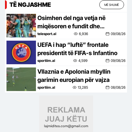
TË NGJASHME
MË SHUMË
Osimhen del nga vetja në
miqësoren e fundit dhe
shkakton një kaos të vërtetë në
telesport.al
6,936
09/08/26
fushë (video)
UEFA i hap “luftë” frontale
presidentit të FIFA-s Infantino
sportiim.al
4,599
09/08/26
Vllaznia e Apolonia mbyllin
garimin europian për vajza
sportiim.al
13,285
08/08/26