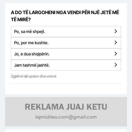
A DO TË LARGOHENI NGA VENDI PËR NJË JETË MË
TË MIRË?
Po, sa më shpejt.
Po, por me kushte.
Jo, e dua shqipërin.
Jam tashmë jashtë.
Zgjidhni një opsion dhe votoni.