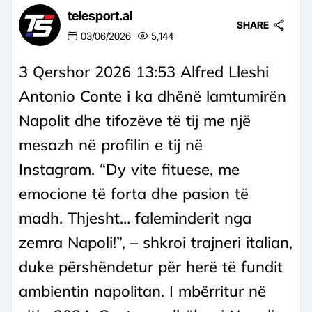
telesport.al
SHARE
03/06/2026
5,144
3 Qershor 2026 13:53 Alfred Lleshi
Antonio Conte i ka dhënë lamtumirën
Napolit dhe tifozëve të tij me një
mesazh në profilin e tij në
Instagram. “Dy vite fituese, me
emocione të forta dhe pasion të
madh. Thjesht… faleminderit nga
zemra Napoli!”, – shkroi trajneri italian,
duke përshëndetur për herë të fundit
ambientin napolitan. I mbërritur në