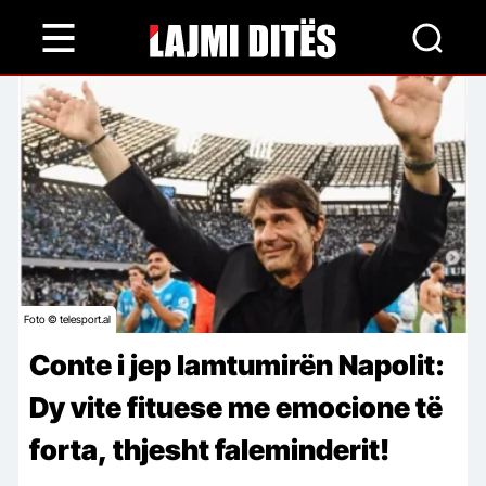
Skip
to
main
content
Foto © telesport.al
Conte i jep lamtumirën Napolit:
Dy vite fituese me emocione të
forta, thjesht faleminderit!