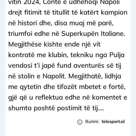
vitin 2024, Conte e udhëhoqi Napoli
drejt fitimit të titullit të katërt kampion
në histori dhe, disa muaj më parë,
triumfoi edhe në Superkupën Italiane.
Megjithëse kishte ende një vit
kontratë me klubin, tekniku nga Pulja
vendosi t’i japë fund aventurës së tij
në stolin e Napolit. Megjithatë, lidhja
me qytetin dhe tifozët mbetet e fortë,
gjë që u reflektua edhe në komentet e
shumta poshtë postimit të tij....
Burimi:
telesport.al