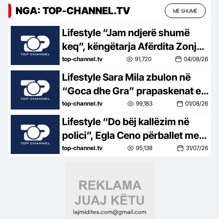
NGA: TOP-CHANNEL.TV
MË SHUMË
Lifestyle “Jam ndjerë shumë
keq”, këngëtarja Afërdita Zonja:
Parashqevinë nuk e kam takuar
top-channel.tv
91,720
04/08/26
në Amerikë. Po të ishte në
Lifestyle Sara Mila zbulon në
Shqipëri…
“Goca dhe Gra” prapaskenat e
jetës së saj politike: Teatër jo i
top-channel.tv
99,183
01/08/26
bukur, nuk është aq tragjike sa
Lifestyle “Do bëj kallëzim në
duket
polici”, Egla Ceno përballet me
një situatë të vështirë rreziku:
top-channel.tv
95,138
31/07/26
Mos më prek damarin se nuk
të…