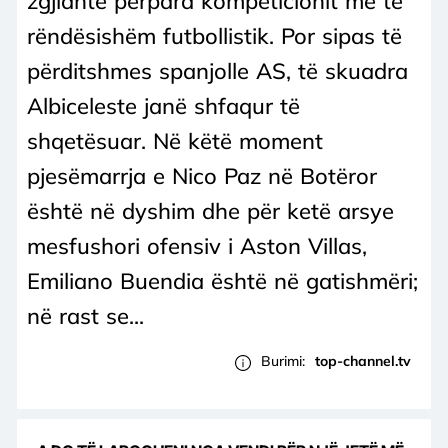
zgjidhte përpara kompeticionit më të
rëndësishëm futbollistik. Por sipas të
përditshmes spanjolle AS, të skuadra
Albiceleste janë shfaqur të
shqetësuar. Në këtë moment
pjesëmarrja e Nico Paz në Botëror
është në dyshim dhe për ketë arsye
mesfushori ofensiv i Aston Villas,
Emiliano Buendia është në gatishmëri;
në rast se...
Burimi:
top-channel.tv