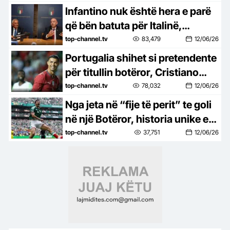
Infantino nuk është hera e parë
që bën batuta për Italinë,
precedenti i 2019 dhë ‘çështja’
top-channel.tv
83,479
12/06/26
Katar
Portugalia shihet si pretendente
për titullin botëror, Cristiano
Ronaldo: Nisemi me shpresa të
top-channel.tv
78,032
12/06/26
mëdha
Nga jeta në “fije të perit” te goli
në një Botëror, historia unike e
sulmuesit të Meksikës, Raul
top-channel.tv
37,751
12/06/26
Jimenez