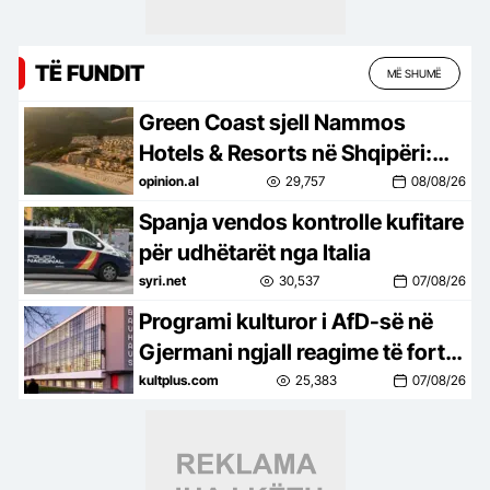
TË FUNDIT
MË SHUMË
Green Coast sjell Nammos
Hotels & Resorts në Shqipëri:
Destinacion i ri lifestyle
opinion.al
29,757
08/08/26
Spanja vendos kontrolle kufitare
për udhëtarët nga Italia
syri.net
30,537
07/08/26
Programi kulturor i AfD-së në
Gjermani ngjall reagime të forta
në botën e artit
kultplus.com
25,383
07/08/26