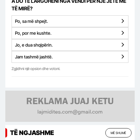
A DO TË LARGOHENI NGA VENDI PËR NJË JETË MË
TË MIRË?
Po, sa më shpejt.
Po, por me kushte.
Jo, e dua shqipërin.
Jam tashmë jashtë.
Zgjidhni një opsion dhe votoni.
TË NGJASHME
MË SHUMË