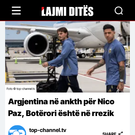
Skip
to
main
content
Foto © top-channel.tv
Argjentina në ankth për Nico
Paz, Botërori është në rrezik
top-channel.tv
SHARE