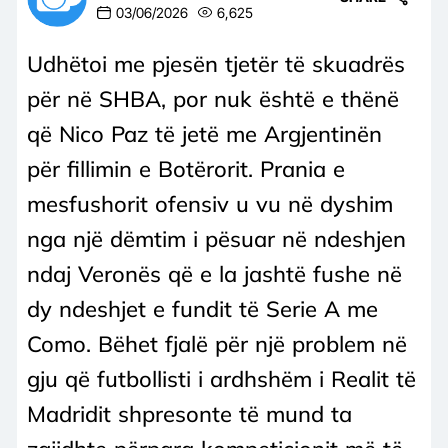
03/06/2026
6,625
Udhëtoi me pjesën tjetër të skuadrës
për në SHBA, por nuk është e thënë
që Nico Paz të jetë me Argjentinën
për fillimin e Botërorit. Prania e
mesfushorit ofensiv u vu në dyshim
nga një dëmtim i pësuar në ndeshjen
ndaj Veronës që e la jashtë fushe në
dy ndeshjet e fundit të Serie A me
Como. Bëhet fjalë për një problem në
gju që futbollisti i ardhshëm i Realit të
Madridit shpresonte të mund ta