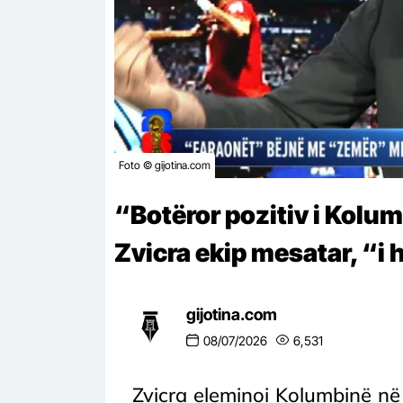
Foto © gijotina.com
“Botëror pozitiv i Kolumb
Zvicra ekip mesatar, “i
gijotina.com
08/07/2026
6,531
Zvicra eleminoi Kolumbinë në 