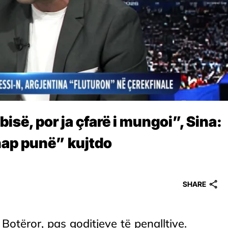
isë, por ja çfarë i mungoi”, Sina:
 hap punë” kujtdo
SHARE
Botëror, pas goditjeve të penalltive.