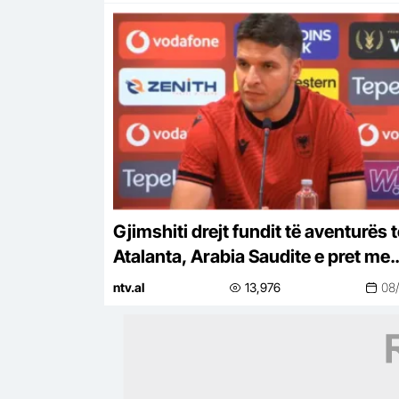
Gjimshiti drejt fundit të aventurës t
Atalanta, Arabia Saudite e pret me
kontratë milionëshe
ntv.al
13,976
08