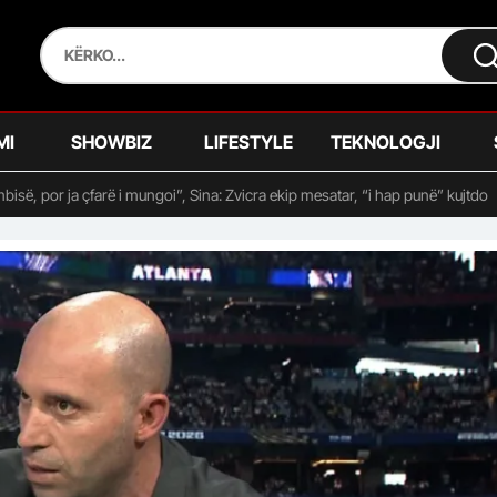
MI
SHOWBIZ
LIFESTYLE
TEKNOLOGJI
mbisë, por ja çfarë i mungoi”, Sina: Zvicra ekip mesatar, “i hap punë” kujtdo