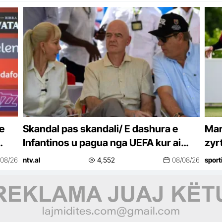
e
Skandal pas skandali/ E dashura e
Mar
Infantinos u pagua nga UEFA kur ai
zyr
ishte sekretar i përgjithshëm
/08/26
ntv.al
4,552
08/08/26
sport