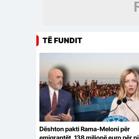
TË FUNDIT
Dështon pakti Rama-Meloni për
emigrantët, 138 milionë euro për n