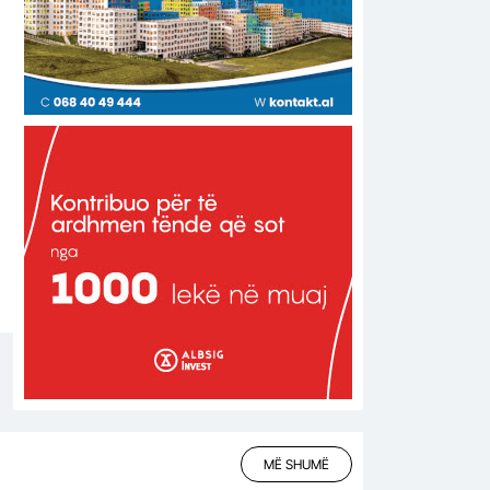
MË SHUMË