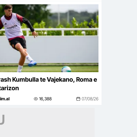
ash Kumbulla te Vajekano, Roma e
tarizon
iim.al
16,388
07/08/26