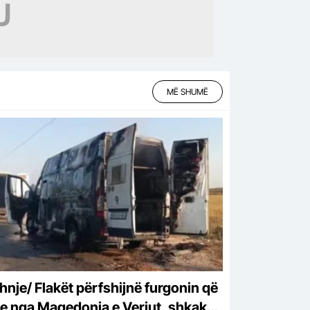
MË SHUMË
hnje/ Flakët përfshijnë furgonin që
te nga Maqedonia e Veriut, shkak