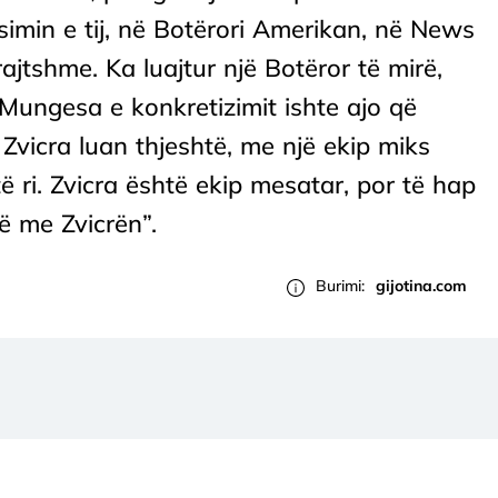
ësimin e tij, në Botërori Amerikan, në News
ajtshme. Ka luajtur një Botëror të mirë,
 Mungesa e konkretizimit ishte ajo që
 Zvicra luan thjeshtë, me një ekip miks
ë ri. Zvicra është ekip mesatar, por të hap
në me Zvicrën”.
Burimi:
gijotina.com