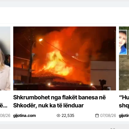
Shkrumbohet nga flakët banesa në
“Hu
jë
Shkodër, nuk ka të lënduar
shq
ndj
/08/26
gijotina.com
22,535
07/08/26
gijot