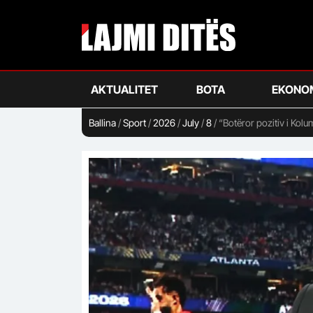
Skip
to
main
content
AKTUALITET
BOTA
EKONO
Ballina
/
Sport
/
2026
/
July
/
8
/
“Botëror pozitiv i Kolu