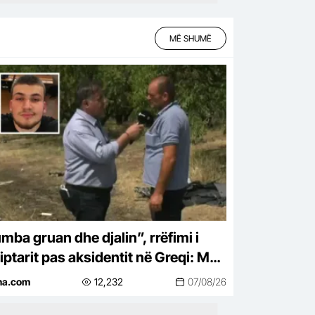
MË SHUMË
mba gruan dhe djalin”, rrëfimi i
iptarit pas aksidentit në Greqi: Ma
eu zemra, i mora në telefon…
ina.com
12,232
07/08/26