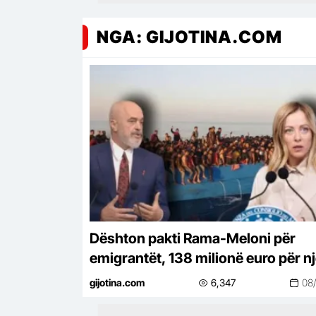
NGA: GIJOTINA.COM
Dështon pakti Rama-Meloni për
emigrantët, 138 milionë euro për n
qendër bosh
gijotina.com
6,347
08