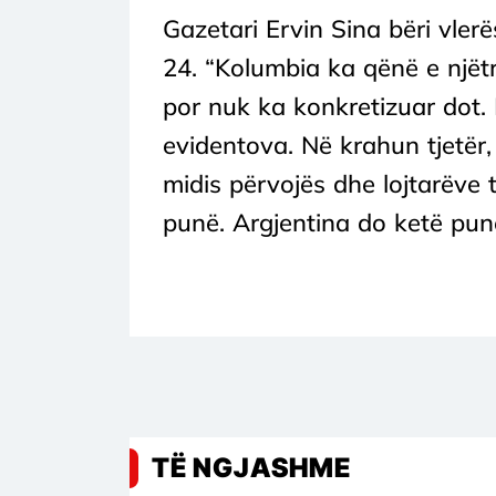
Gazetari Ervin Sina bëri vler
24. “Kolumbia ka qënë e njëtr
por nuk ka konkretizuar dot.
evidentova. Në krahun tjetër,
midis përvojës dhe lojtarëve t
punë. Argjentina do ketë pu
TË NGJASHME