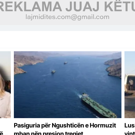
Pasiguria për Ngushticën e Hormuzit
Lus
jë
mban nën presion tregjet
vin