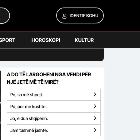
IDENTIFIKOHU
SPORT
HOROSKOPI
KULTUR
A DO TË LARGOHENI NGA VENDI PËR
NJË JETË MË TË MIRË?
Po, sa më shpejt.
Po, por me kushte.
Jo, e dua shqipërin.
Jam tashmë jashtë.