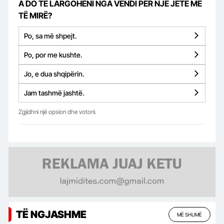
A DO TË LARGOHENI NGA VENDI PËR NJË JETË MË
TË MIRË?
Po, sa më shpejt.
Po, por me kushte.
Jo, e dua shqipërin.
Jam tashmë jashtë.
Zgjidhni një opsion dhe votoni.
TË NGJASHME
MË SHUMË