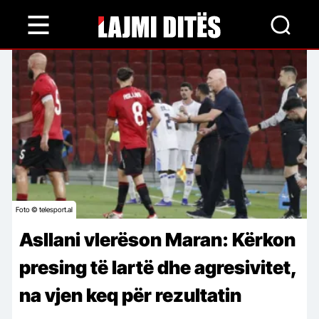
Skip
to
main
content
Foto © telesport.al
Asllani vlerëson Maran: Kërkon
presing të lartë dhe agresivitet,
na vjen keq për rezultatin