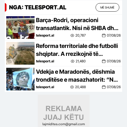
NGA: TELESPORT.AL
MË SHUMË
Barça-Rodri, operacioni
transatlantik. Nisi në SHBA dhe
po hyn në fazën vendimtare
telesport.al
20,787
07/08/26
Reforma territoriale dhe futbolli
shqiptar. A rrezikojnë të
“shkrihen” edhe klubet bashkë
telesport.al
21,480
07/08/26
me bashkitë?
Vdekja e Maradonës, dëshmia
tronditëse e masazhatorit: “Nuk
donte të ngrihej nga shtrati, as
telesport.al
20,488
07/08/26
të hante”