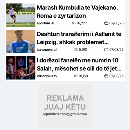
Marash Kumbulla te Vajekano,
Roma e zyrtarizon
sportiim.al
16,227
07/08/26
Dështon transferimi i Asllanit te
Leipzig, shkak problemet
shëndetësore!
javanews.al
5,910
07/08/26
I dorëzoi fanelën me numrin 10
Salah, mësohet se cili do të jetë
numri i ri në shpinën e Muçit
vizionplus.tv
18,169
07/08/26