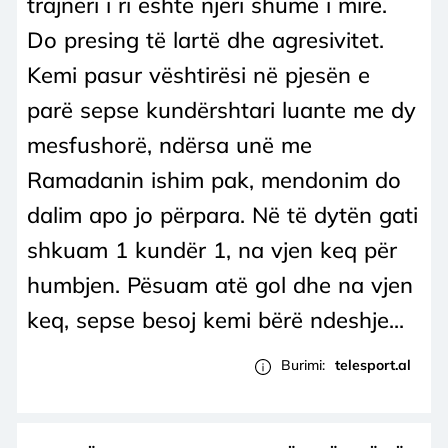
trajneri i ri është njeri shumë i mirë.
Do presing të lartë dhe agresivitet.
Kemi pasur vështirësi në pjesën e
parë sepse kundërshtari luante me dy
mesfushorë, ndërsa unë me
Ramadanin ishim pak, mendonim do
dalim apo jo përpara. Në të dytën gati
shkuam 1 kundër 1, na vjen keq për
humbjen. Pësuam atë gol dhe na vjen
keq, sepse besoj kemi bërë ndeshje...
Burimi:
telesport.al