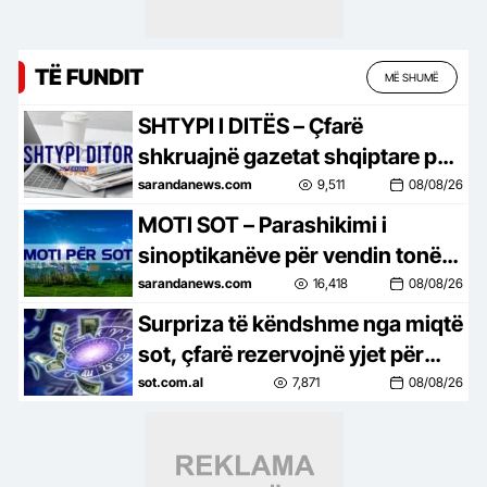
TË FUNDIT
MË SHUMË
SHTYPI I DITËS – Çfarë
shkruajnë gazetat shqiptare për
ditën e sotme, e shtunë, 8 gusht
sarandanews.com
9,511
08/08/26
2026…
MOTI SOT – Parashikimi i
sinoptikanëve për vendin tonë,
për ditën e shtunë, 8 gusht
sarandanews.com
16,418
08/08/26
2026…
Surpriza të këndshme nga miqtë
sot, çfarë rezervojnë yjet për
çdo shenjë
sot.com.al
7,871
08/08/26