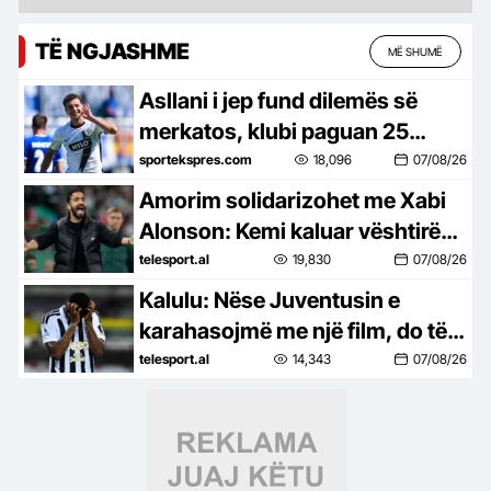
TË NGJASHME
MË SHUMË
Asllani i jep fund dilemës së
merkatos, klubi paguan 25
milionë euro dhe i ofron kontratë
sportekspres.com
18,096
07/08/26
deri në vitin 2031
Amorim solidarizohet me Xabi
Alonson: Kemi kaluar vështirësi
në punët tona të fundit
telesport.al
19,830
07/08/26
Kalulu: Nëse Juventusin e
karahasojmë me një film, do të
ishte 007…
telesport.al
14,343
07/08/26