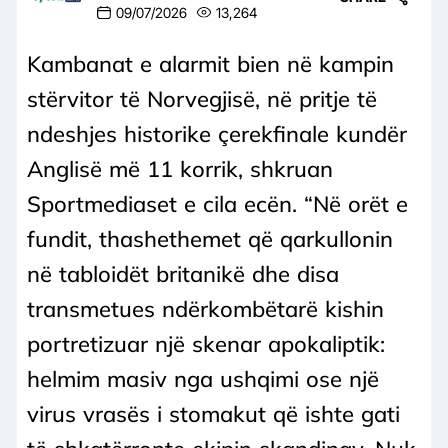
09/07/2026
13,264
Kambanat e alarmit bien në kampin
stërvitor të Norvegjisë, në pritje të
ndeshjes historike çerekfinale kundër
Anglisë më 11 korrik, shkruan
Sportmediaset e cila ecën. “Në orët e
fundit, thashethemet që qarkullonin
në tabloidët britanikë dhe disa
transmetues ndërkombëtarë kishin
portretizuar një skenar apokaliptik:
helmim masiv nga ushqimi ose një
virus vrasës i stomakut që ishte gati