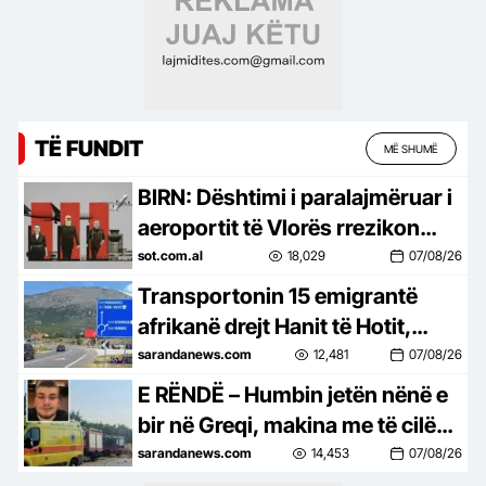
TË FUNDIT
MË SHUMË
BIRN: Dështimi i paralajmëruar i
aeroportit të Vlorës rrezikon
qindra milionë euro në arbitrazh
sot.com.al
18,029
07/08/26
Transportonin 15 emigrantë
afrikanë drejt Hanit të Hotit,
arrestohen 2 të rinj nga Fushë
sarandanews.com
12,481
07/08/26
Arrëzi…
E RËNDË – Humbin jetën nënë e
bir në Greqi, makina me të cilën
udhëtonin për në punë u përplas
sarandanews.com
14,453
07/08/26