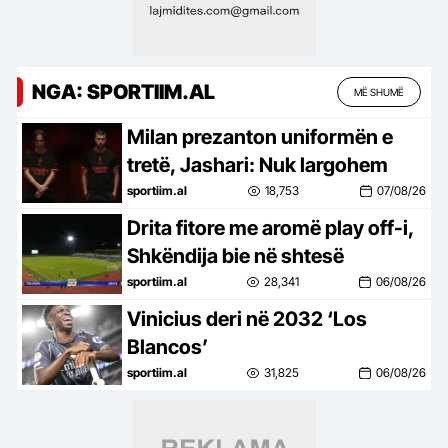
NGA: SPORTIIM.AL
MË SHUMË
Milan prezanton uniformën e
tretë, Jashari: Nuk largohem
sportiim.al
18,753
07/08/26
Drita fitore me aromë play off-i,
Shkëndija bie në shtesë
sportiim.al
28,341
06/08/26
Vinicius deri në 2032 ‘Los
Blancos’
sportiim.al
31,825
06/08/26