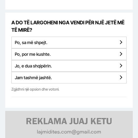
A DO TË LARGOHENI NGA VENDI PËR NJË JETË MË
TË MIRË?
Po, sa më shpejt.
Po, por me kushte.
Jo, e dua shqipërin.
Jam tashmë jashtë.
Zgjidhni një opsion dhe votoni.