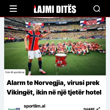
Skip
to
main
content
Foto © sportiim.al
Alarm te Norvegjia, virusi prek
Vikingët, ikin në një tjetër hotel
sportiim.al
SHARE