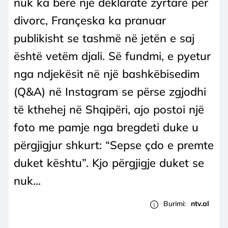
nuk ka bërë një deklaratë zyrtare për
divorc, Françeska ka pranuar
publikisht se tashmë në jetën e saj
është vetëm djali. Së fundmi, e pyetur
nga ndjekësit në një bashkëbisedim
(Q&A) në Instagram se përse zgjodhi
të kthehej në Shqipëri, ajo postoi një
foto me pamje nga bregdeti duke u
përgjigjur shkurt: “Sepse çdo e premte
duket kështu”. Kjo përgjigje duket se
nuk...
Burimi:
ntv.al