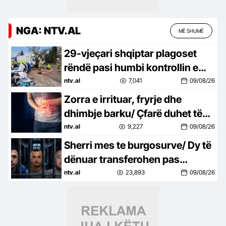
NGA: NTV.AL
MË SHUMË
29-vjeçari shqiptar plagoset
rëndë pasi humbi kontrollin e
motorit
ntv.al
7,041
09/08/26
Zorra e irrituar, fryrje dhe
dhimbje barku/ Çfarë duhet të
hani dhe çfarë mund t’ju
ntv.al
9,227
09/08/26
përkeqësojë simptomat?
Sherri mes te burgosurve/ Dy të
dënuar transferohen pas
përleshjes
ntv.al
23,893
09/08/26