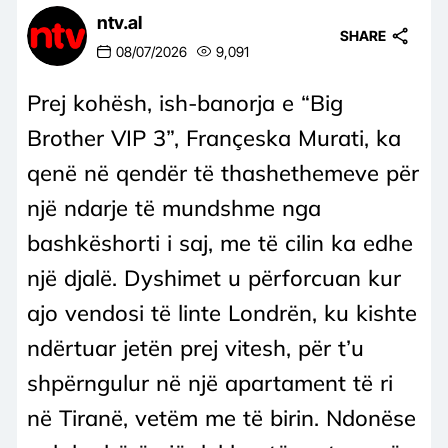
ntv.al
SHARE
08/07/2026
9,091
Prej kohësh, ish-banorja e “Big
Brother VIP 3”, Françeska Murati, ka
qenë në qendër të thashethemeve për
një ndarje të mundshme nga
bashkëshorti i saj, me të cilin ka edhe
një djalë. Dyshimet u përforcuan kur
ajo vendosi të linte Londrën, ku kishte
ndërtuar jetën prej vitesh, për t’u
shpërngulur në një apartament të ri
në Tiranë, vetëm me të birin. Ndonëse