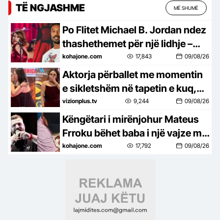
TË NGJASHME
MË SHUMË
Po Flitet Michael B. Jordan ndez
thashethemet për një lidhje –
fotografohet me këngëtaren
kohajone.com
17,843
09/08/26
britanike Raya
Aktorja përballet me momentin
e sikletshëm në tapetin e kuq,
fansja e puth papritur në buzë
vizionplus.tv
9,244
09/08/26
(VIDEO)
Këngëtari i mirënjohur Mateus
Frroku bëhet baba i një vajze me
emrin Santa, që vjen në jetë si
kohajone.com
17,792
09/08/26
shenjtërim i kujtesës së gjyshes