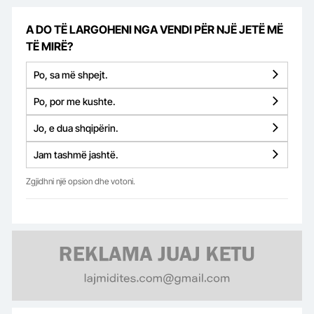
A DO TË LARGOHENI NGA VENDI PËR NJË JETË MË
TË MIRË?
Po, sa më shpejt.
Po, por me kushte.
Jo, e dua shqipërin.
Jam tashmë jashtë.
Zgjidhni një opsion dhe votoni.