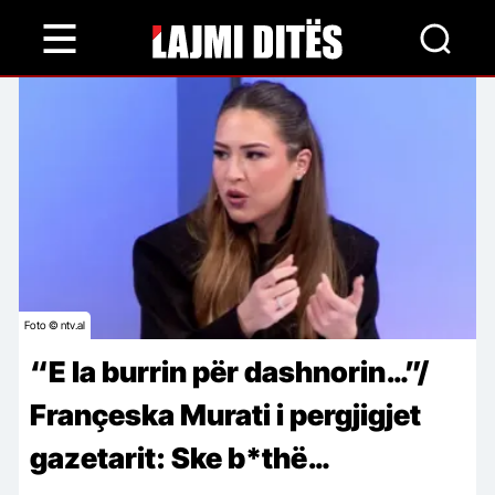
Skip
to
main
content
Foto © ntv.al
“E la burrin për dashnorin…”/
Françeska Murati i pergjigjet
gazetarit: Ske b*thë…