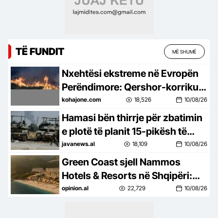
TË FUNDIT
MË SHUMË
Nxehtësi ekstreme në Evropën
Perëndimore: Qershor-korriku
më i nxehtë në histori
kohajone.com
18,526
10/08/26
Hamasi bën thirrje për zbatimin
e plotë të planit 15-pikësh të
Trumpit –
javanews.al
18,109
10/08/26
Green Coast sjell Nammos
Hotels & Resorts në Shqipëri:
Destinacion i ri lifestyle
opinion.al
22,729
10/08/26