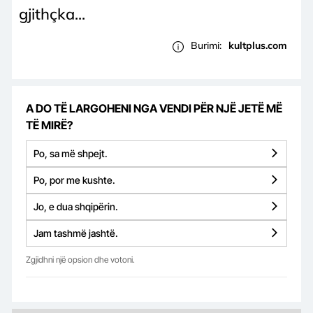
gjithçka...
Burimi:
kultplus.com
A DO TË LARGOHENI NGA VENDI PËR NJË JETË MË
TË MIRË?
Po, sa më shpejt.
Po, por me kushte.
Jo, e dua shqipërin.
Jam tashmë jashtë.
Zgjidhni një opsion dhe votoni.