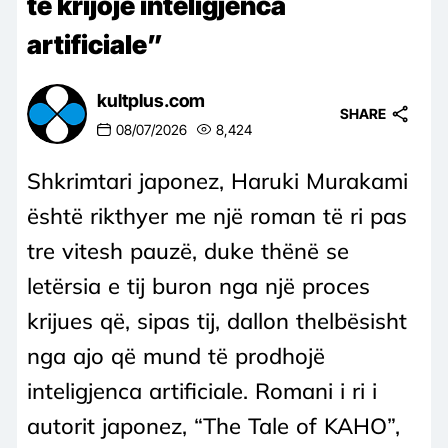
të krijojë inteligjenca
artificiale”
kultplus.com
SHARE
08/07/2026
8,424
Shkrimtari japonez, Haruki Murakami
është rikthyer me një roman të ri pas
tre vitesh pauzë, duke thënë se
letërsia e tij buron nga një proces
krijues që, sipas tij, dallon thelbësisht
nga ajo që mund të prodhojë
inteligjenca artificiale. Romani i ri i
autorit japonez, “The Tale of KAHO”,