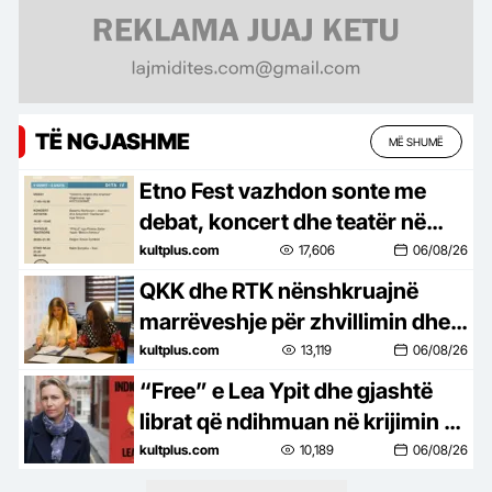
TË NGJASHME
MË SHUMË
Etno Fest vazhdon sonte me
debat, koncert dhe teatër në
Kukaj
kultplus.com
17,606
06/08/26
QKK dhe RTK nënshkruajnë
marrëveshje për zhvillimin dhe
promovimin e kinematografisë
kultplus.com
13,119
06/08/26
kosovare
“Free” e Lea Ypit dhe gjashtë
librat që ndihmuan në krijimin e
saj
kultplus.com
10,189
06/08/26