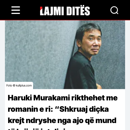
Skip
to
main
content
Foto © kultplus.com
Haruki Murakami rikthehet me
romanin e ri: “Shkruaj diçka
krejt ndryshe nga ajo që mund