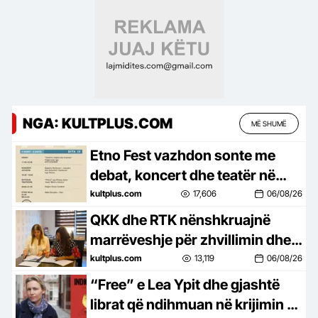
NGA: KULTPLUS.COM
MË SHUMË
Etno Fest vazhdon sonte me
debat, koncert dhe teatër në
Kukaj
kultplus.com
17,606
06/08/26
QKK dhe RTK nënshkruajnë
marrëveshje për zhvillimin dhe
promovimin e kinematografisë
kultplus.com
13,119
06/08/26
kosovare
“Free” e Lea Ypit dhe gjashtë
librat që ndihmuan në krijimin e