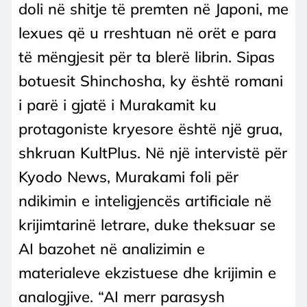
doli në shitje të premten në Japoni, me
lexues që u rreshtuan në orët e para
të mëngjesit për ta blerë librin. Sipas
botuesit Shinchosha, ky është romani
i parë i gjatë i Murakamit ku
protagoniste kryesore është një grua,
shkruan KultPlus. Në një intervistë për
Kyodo News, Murakami foli për
ndikimin e inteligjencës artificiale në
krijimtarinë letrare, duke theksuar se
AI bazohet në analizimin e
materialeve ekzistuese dhe krijimin e
analogjive. “AI merr parasysh