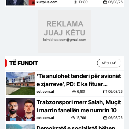
saj
kultplus.com
10,189
06/08/26
TË FUNDIT
MË SHUMË
‘Të anulohet tenderi për avionët
e zjarreve’, PD: E ka fituar
kompania e përfshirë në
sot.com.al
6,180
06/08/26
skandale korrupsioni në Spanjë
Trabzonspori merr Salah, Muçit
i marrin fanellën me numrin 10
sot.com.al
13,766
06/08/26
Demokratë e socialistë bëhen