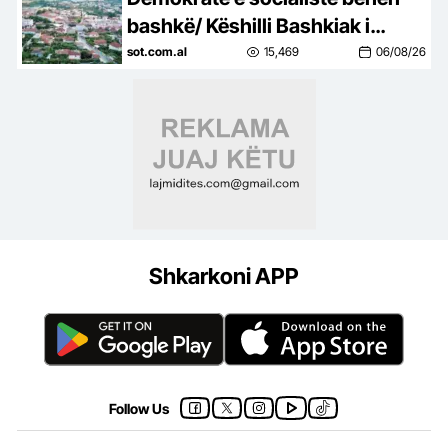
bashkë/ Këshilli Bashkiak i
Këlcyrës, refuzon unanimisht
sot.com.al
15,469
06/08/26
bashkimin me Përmentin
Shkarkoni APP
Follow Us