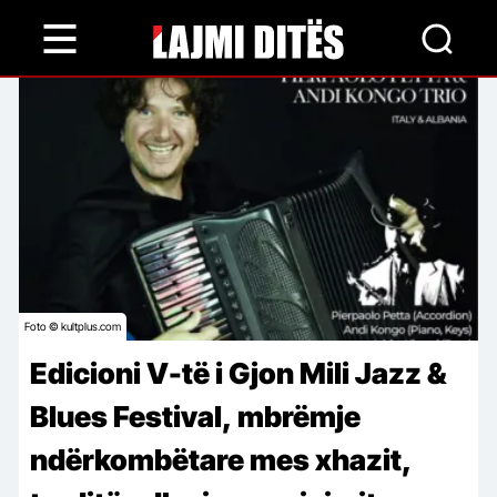
Skip
to
main
content
Foto © kultplus.com
Edicioni V-të i Gjon Mili Jazz &
Blues Festival, mbrëmje
ndërkombëtare mes xhazit,