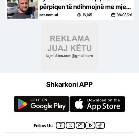
përpiqen të ndihmojnë me mjete
rrethanore: Rrezikohen 35
sot.com.al
16,145
08/08/26
shtëpi, jemi mbi 500 vetë
Shkarkoni APP
Follow Us