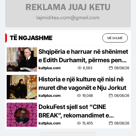
TË NGJASHME
MË SHUMË
Shqipëria e harruar në shënimet
e Edith Durhamit, përmes penës
së Faik Konicës
kultplus.com
8,583
08/08/26
Historia e një kulture që nisi në
muret dhe vagonët e Nju Jorkut
kultplus.com
19,048
08/08/26
DokuFest sjell sot “CINE
BREAK”, rekomandimet e
regjisorit Eneos Çarka
kultplus.com
15,405
08/08/26