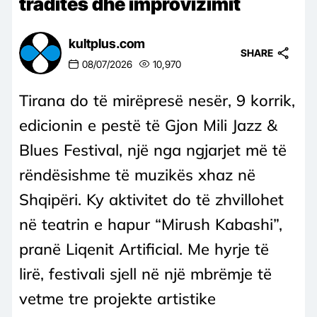
traditës dhe improvizimit
kultplus.com
SHARE
08/07/2026
10,970
Tirana do të mirëpresë nesër, 9 korrik,
edicionin e pestë të Gjon Mili Jazz &
Blues Festival, një nga ngjarjet më të
rëndësishme të muzikës xhaz në
Shqipëri. Ky aktivitet do të zhvillohet
në teatrin e hapur “Mirush Kabashi”,
pranë Liqenit Artificial. Me hyrje të
lirë, festivali sjell në një mbrëmje të
vetme tre projekte artistike