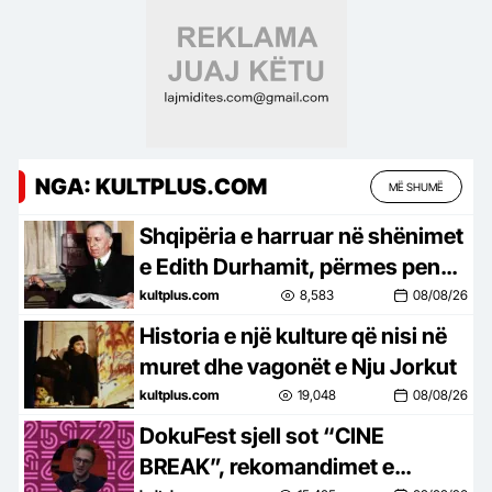
NGA: KULTPLUS.COM
MË SHUMË
Shqipëria e harruar në shënimet
e Edith Durhamit, përmes penës
së Faik Konicës
kultplus.com
8,583
08/08/26
Historia e një kulture që nisi në
muret dhe vagonët e Nju Jorkut
kultplus.com
19,048
08/08/26
DokuFest sjell sot “CINE
BREAK”, rekomandimet e