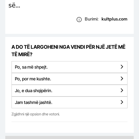
së...
Burimi:
kultplus.com
A DO TË LARGOHENI NGA VENDI PËR NJË JETË MË
TË MIRË?
Po, sa më shpejt.
Po, por me kushte.
Jo, e dua shqipërin.
Jam tashmë jashtë.
Zgjidhni një opsion dhe votoni.