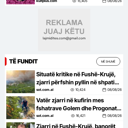
regjisorit Eneos Çarka
kultplus.com
15,405
08/08/26
TË FUNDIT
MË SHUMË
Situatë kritike në Fushë-Krujë,
zjarri përfshin pyllin në shpatin
e malit, rrezikohen 30 banesa
sot.com.al
10,424
08/08/26
Vatër zjarri në kufirin mes
fshatrave Golem dhe Progonat,
flakët në një zonë të vështirë
sot.com.al
16,421
08/08/26
malore
Zjarri në Fushë-Krujë, banorët