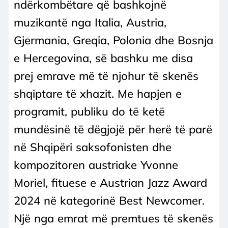
ndërkombëtare që bashkojnë
muzikantë nga Italia, Austria,
Gjermania, Greqia, Polonia dhe Bosnja
e Hercegovina, së bashku me disa
prej emrave më të njohur të skenës
shqiptare të xhazit. Me hapjen e
programit, publiku do të ketë
mundësinë të dëgjojë për herë të parë
në Shqipëri saksofonisten dhe
kompozitoren austriake Yvonne
Moriel, fituese e Austrian Jazz Award
2024 në kategorinë Best Newcomer.
Një nga emrat më premtues të skenës