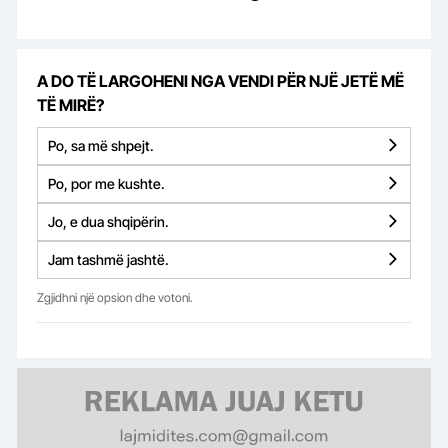
A DO TË LARGOHENI NGA VENDI PËR NJË JETË MË
TË MIRË?
Po, sa më shpejt.
Po, por me kushte.
Jo, e dua shqipërin.
Jam tashmë jashtë.
Zgjidhni një opsion dhe votoni.