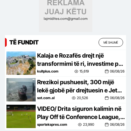
TË FUNDIT
MË SHUMË
Kalaja e Rozafës drejt një
transformimi të ri, investime për
trashëgiminë dhe turizmin
kultplus.com
15,619
06/08/26
Rrezikoi pushuesit, 300 mijë
lekë gjobë për drejtuesin e Jet
Ski në Zvërnec
sot.com.al
20,526
06/08/26
VIDEO/ Drita siguron kalimin në
Play Off të Conference League, e
mbyll me një ndeshje takimin
sportekspres.com
23,990
06/08/26