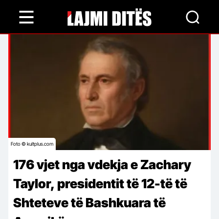
Skip
to
main
content
Foto © kultplus.com
176 vjet nga vdekja e Zachary
Taylor, presidentit të 12-të të
Shteteve të Bashkuara të