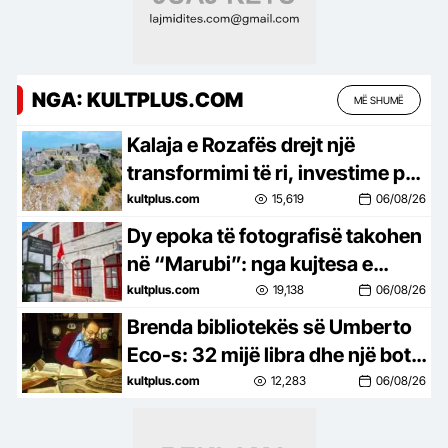
NGA: KULTPLUS.COM
MË SHUMË
Kalaja e Rozafës drejt një
transformimi të ri, investime për
trashëgiminë dhe turizmin
kultplus.com
15,619
06/08/26
Dy epoka të fotografisë takohen
në “Marubi”: nga kujtesa e
Marubëve te eksperimentet e
kultplus.com
19,138
06/08/26
Gjon Milit
Brenda bibliotekës së Umberto
Eco-s: 32 mijë libra dhe një botë
e tërë idesh
kultplus.com
12,283
06/08/26