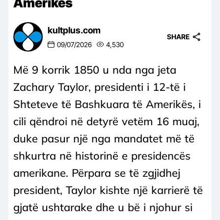
Amerikës
kultplus.com
SHARE
09/07/2026
4,530
Më 9 korrik 1850 u nda nga jeta
Zachary Taylor, presidenti i 12-të i
Shteteve të Bashkuara të Amerikës, i
cili qëndroi në detyrë vetëm 16 muaj,
duke pasur një nga mandatet më të
shkurtra në historinë e presidencës
amerikane. Përpara se të zgjidhej
president, Taylor kishte një karrierë të
gjatë ushtarake dhe u bë i njohur si