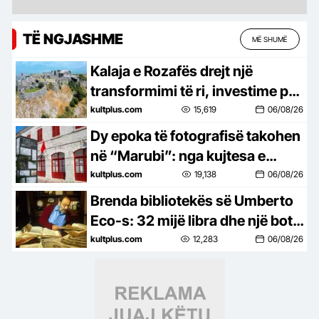
TË NGJASHME
MË SHUMË
Kalaja e Rozafës drejt një
transformimi të ri, investime për
trashëgiminë dhe turizmin
kultplus.com
15,619
06/08/26
Dy epoka të fotografisë takohen
në “Marubi”: nga kujtesa e
Marubëve te eksperimentet e
kultplus.com
19,138
06/08/26
Gjon Milit
Brenda bibliotekës së Umberto
Eco-s: 32 mijë libra dhe një botë
e tërë idesh
kultplus.com
12,283
06/08/26