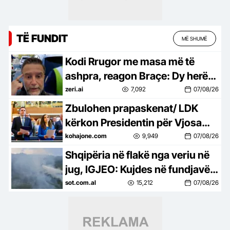
TË FUNDIT
MË SHUMË
Kodi Rrugor me masa më të
ashpra, reagon Braçe: Dy herë
janë boll për të vrarë…jo pasurim
zeri.ai
7,092
07/08/26
për policët (VIDEO)
Zbulohen prapaskenat/ LDK
kërkon Presidentin për Vjosa
Osmanin, kurse Kurti i ofron…
kohajone.com
9,949
07/08/26
Shqipëria në flakë nga veriu në
jug, IGJEO: Kujdes në fundjavë,
rrezik i lartë për zjarre në 8
sot.com.al
15,212
07/08/26
qarqe