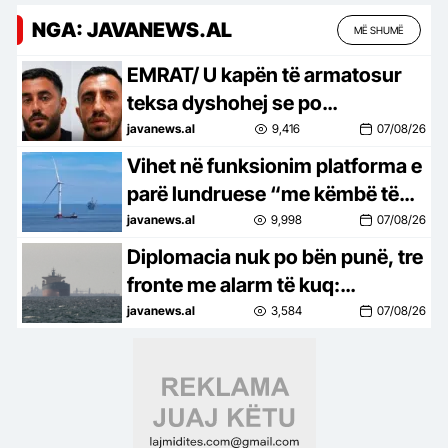
NGA: JAVANEWS.AL
MË SHUMË
EMRAT/ U kapën të armatosur
teksa dyshohej se po
përgatisnin atentat me pagesë,
javanews.al
9,416
07/08/26
Gjykata liron 3 nga pesë të
Vihet në funksionim platforma e
arrestuarit!
parë lundruese “me këmbë të
tendosura” në botë për
javanews.al
9,998
07/08/26
energjinë e erës me kapacitet 16
Diplomacia nuk po bën punë, tre
MW
fronte me alarm të kuq:
Shpërthime në Hormuz, sulme
javanews.al
3,584
07/08/26
të reja në Jemen dhe ndaj
anijeve në Odessa