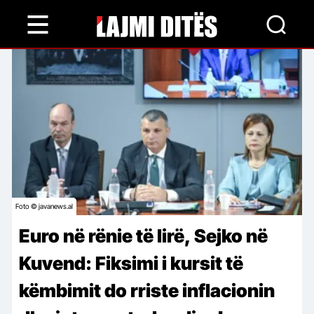
Skip
to
main
content
Foto © javanews.al
Euro në rënie të lirë, Sejko në
Kuvend: Fiksimi i kursit të
këmbimit do rriste inflacionin