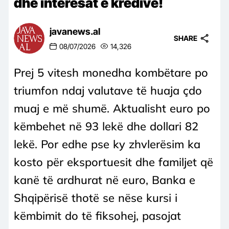
dhe interesat e kredive!
javanews.al
SHARE
08/07/2026
14,326
Prej 5 vitesh monedha kombëtare po
triumfon ndaj valutave të huaja çdo
muaj e më shumë. Aktualisht euro po
këmbehet në 93 lekë dhe dollari 82
lekë. Por edhe pse ky zhvlerësim ka
kosto për eksportuesit dhe familjet që
kanë të ardhurat në euro, Banka e
Shqipërisë thotë se nëse kursi i
këmbimit do të fiksohej, pasojat