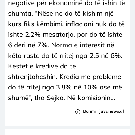
negative për ekonominë do të ishin të
shumta. “Nëse ne do të kishim një
kurs fiks këmbimi, inflacioni nuk do të
ishte 2.2% mesatarja, por do të ishte
6 deri në 7%. Norma e interesit në
këto raste do të rritej nga 2.5 në 6%.
Këstet e kredive do të
shtrenjtoheshin. Kredia me probleme
do të rritej nga 3.8% në 10% ose më
shumë”, tha Sejko. Në komisionin...
Burimi:
javanews.al