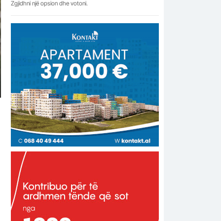
Zgjidhni një opsion dhe votoni.