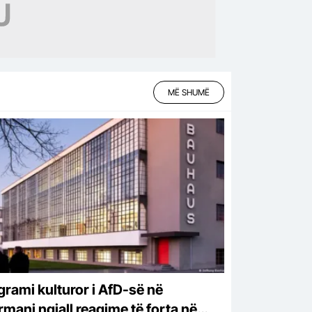
MË SHUMË
grami kulturor i AfD-së në
rmani ngjall reagime të forta në