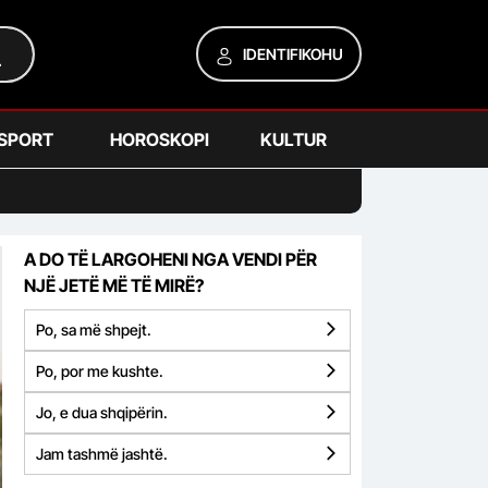
IDENTIFIKOHU
SPORT
HOROSKOPI
KULTUR
A DO TË LARGOHENI NGA VENDI PËR
NJË JETË MË TË MIRË?
Po, sa më shpejt.
Po, por me kushte.
Jo, e dua shqipërin.
Jam tashmë jashtë.