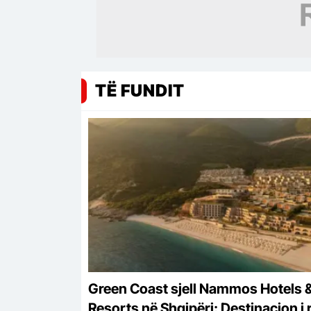
TË FUNDIT
Green Coast sjell Nammos Hotels 
Resorts në Shqipëri: Destinacion i r