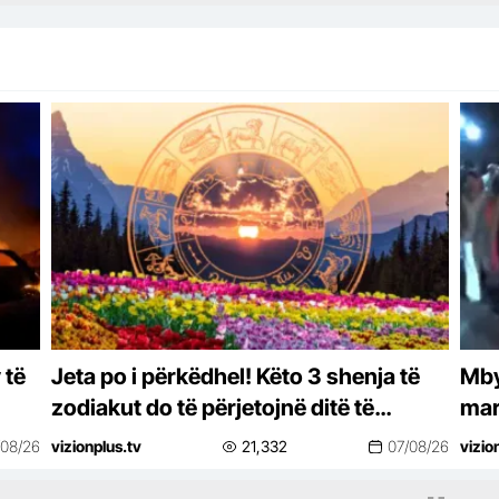
 të
Jeta po i përkëdhel! Këto 3 shenja të
Mbyl
zodiakut do të përjetojnë ditë të
mar
bukura deri në fund të vitit 2026
/08/26
vizionplus.tv
21,332
07/08/26
vizio