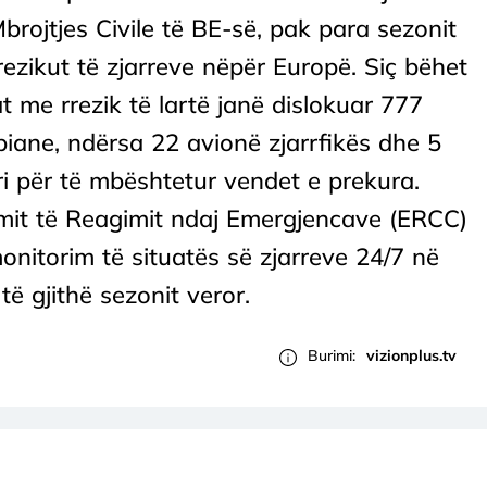
rojtjes Civile të BE-së, pak para sezonit
rezikut të zjarreve nëpër Europë. Siç bëhet
t me rrezik të lartë janë dislokuar 777
piane, ndërsa 22 avionë zjarrfikës dhe 5
ri për të mbështetur vendet e prekura.
mit të Reagimit ndaj Emergjencave (ERCC)
monitorim të situatës së zjarreve 24/7 në
të gjithë sezonit veror.
Burimi:
vizionplus.tv