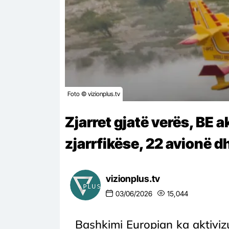
Foto © vizionplus.tv
Zjarret gjatë verës, BE 
zjarrfikëse, 22 avionë d
vizionplus.tv
03/06/2026
15,044
Bashkimi Europian ka aktivi