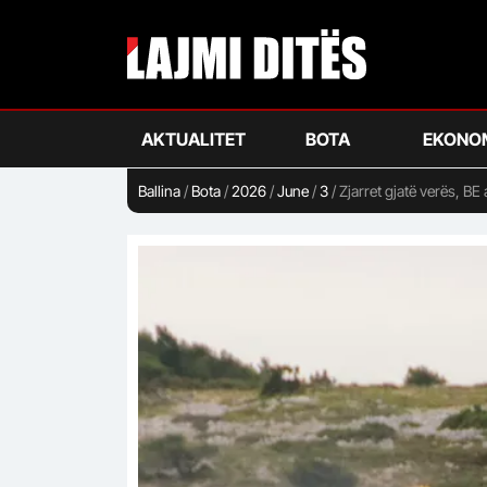
Skip
to
main
content
AKTUALITET
BOTA
EKONO
Ballina
/
Bota
/
2026
/
June
/
3
/
Zjarret gjatë verës, BE