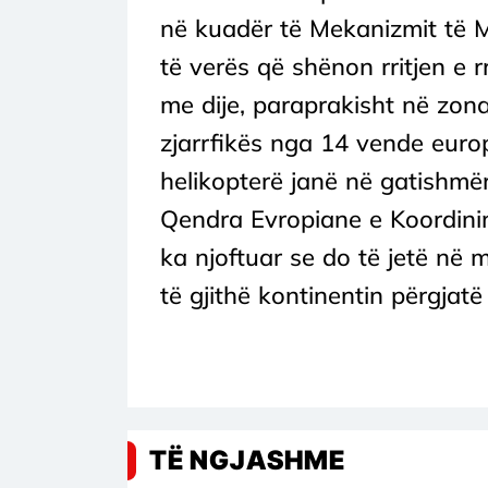
në kuadër të Mekanizmit të Mb
të verës që shënon rritjen e r
me dije, paraprakisht në zona
zjarrfikës nga 14 vende euro
helikopterë janë në gatishmë
Qendra Evropiane e Koordini
ka njoftuar se do të jetë në 
të gjithë kontinentin përgjatë 
TË NGJASHME