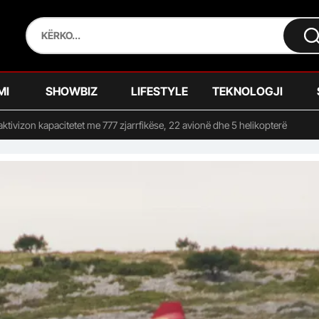
MI
SHOWBIZ
LIFESTYLE
TEKNOLOGJI
 aktivizon kapacitetet me 777 zjarrfikëse, 22 avionë dhe 5 helikopterë