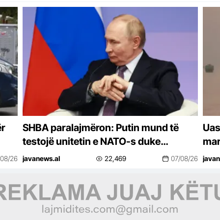
ër
SHBA paralajmëron: Putin mund të
Uas
testojë unitetin e NATO-s duke
mar
sulmuar një vend anëtar
së 
/08/26
javanews.al
22,469
07/08/26
javan