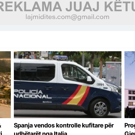
&
Spanja vendos kontrolle kufitare për
Pro
i
udhëtarët nga Italia
Gje