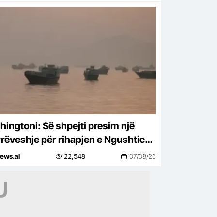
hingtoni: Së shpejti presim një
rëveshje për rihapjen e Ngushticës
Hormuzit
ews.al
22,548
07/08/26