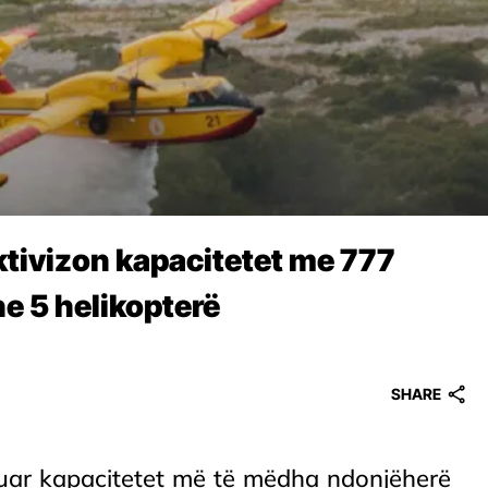
aktivizon kapacitetet me 777
he 5 helikopterë
SHARE
zuar kapacitetet më të mëdha ndonjëherë