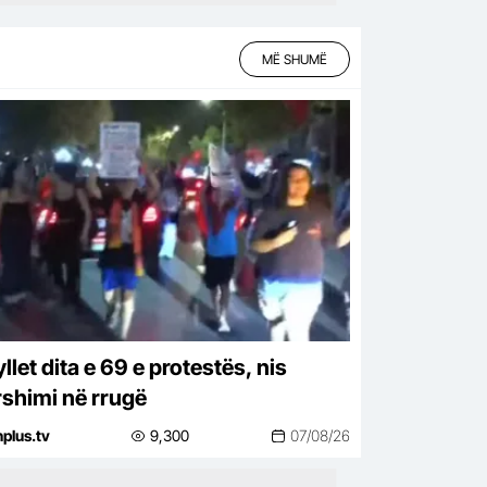
MË SHUMË
let dita e 69 e protestës, nis
shimi në rrugë
nplus.tv
9,300
07/08/26