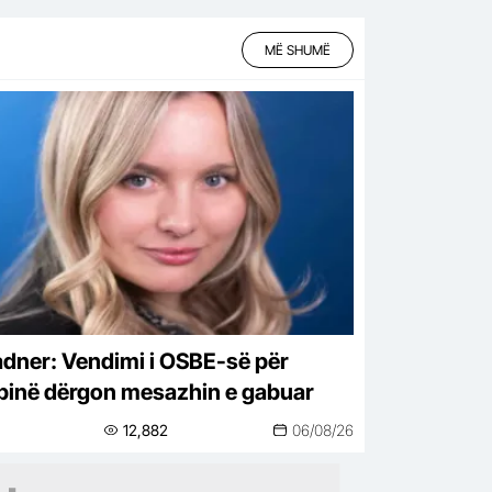
MË SHUMË
adner: Vendimi i OSBE-së për
binë dërgon mesazhin e gabuar
12,882
06/08/26