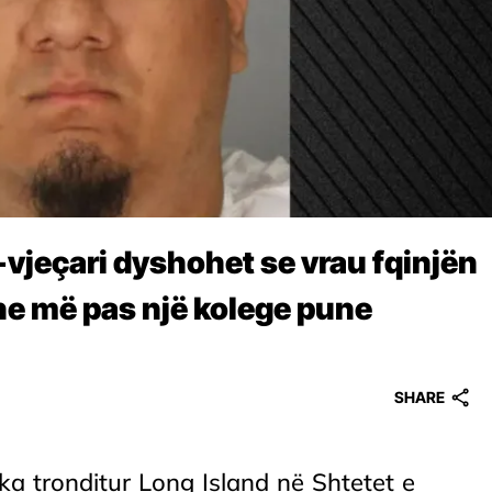
vjeçari dyshohet se vrau fqinjën
he më pas një kolege pune
SHARE
 ka tronditur Long Island në Shtetet e