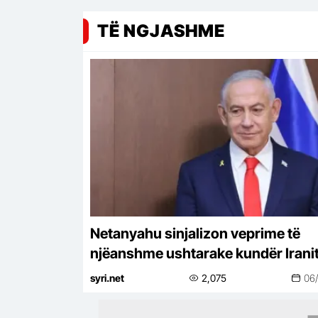
TË NGJASHME
Netanyahu sinjalizon veprime të
njëanshme ushtarake kundër Irani
pavarësisht përpjekjeve rajonale p
syri.net
2,075
06
deeskalim