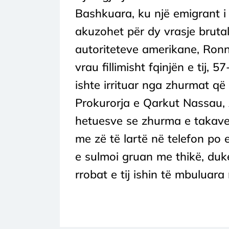
Bashkuara, ku një emigrant i
akuzohet për dy vrasje bruta
autoriteteve amerikane, Ronn
vrau fillimisht fqinjën e tij,
ishte irrituar nga zhurmat që
Prokurorja e Qarkut Nassau, 
hetuesve se zhurma e takave t
me zë të lartë në telefon po 
e sulmoi gruan me thikë, duke
rrobat e tij ishin të mbuluara 