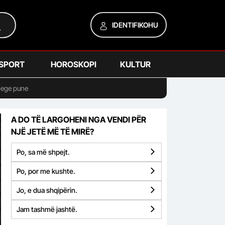
IDENTIFIKOHU
SPORT
HOROSKOPI
KULTUR
lege pune
A DO TË LARGOHENI NGA VENDI PËR
NJË JETË MË TË MIRË?
Po, sa më shpejt.
Po, por me kushte.
Jo, e dua shqipërin.
Jam tashmë jashtë.