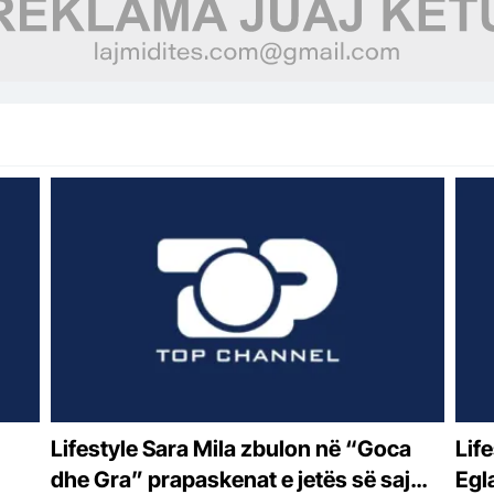
Lifestyle Sara Mila zbulon në “Goca
Lifestyle “Do bë
dhe Gra” prapaskenat e jetës së saj
Egl