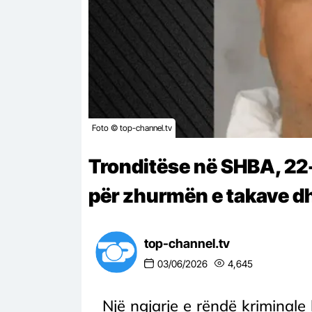
Foto © top-channel.tv
Tronditëse në SHBA, 22-
për zhurmën e takave d
top-channel.tv
03/06/2026
4,645
Një ngjarje e rëndë kriminale