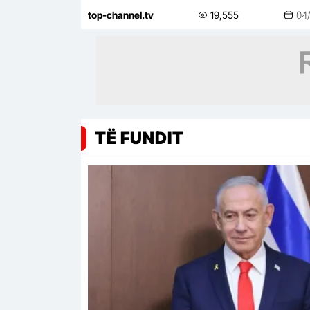
Parashqevinë nuk e kam takuar në
top-channel.tv
19,555
04
Amerikë. Po të ishte në Shqipëri…
TË FUNDIT