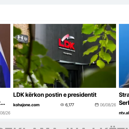
LDK kërkon postin e presidentit
Str
t
Ser
kohajone.com
6,177
06/08/26
ër
/08/26
ntv.al