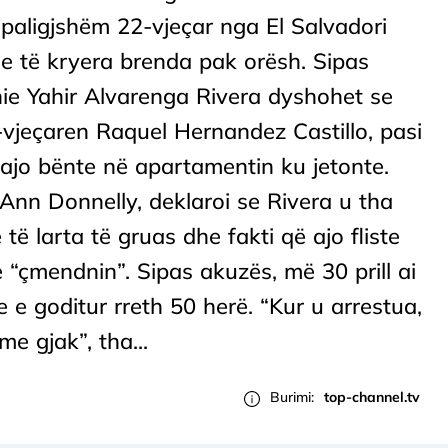
 paligjshëm 22-vjeçar nga El Salvadori
le të kryera brenda pak orësh. Sipas
ie Yahir Alvarenga Rivera dyshohet se
 57-vjeçaren Raquel Hernandez Castillo, pasi
 ajo bënte në apartamentin ku jetonte.
Ann Donnelly, deklaroi se Rivera u tha
ë larta të gruas dhe fakti që ajo fliste
e “çmendnin”. Sipas akuzës, më 30 prill ai
 e goditur rreth 50 herë. “Kur u arrestua,
me gjak”, tha...
Burimi:
top-channel.tv