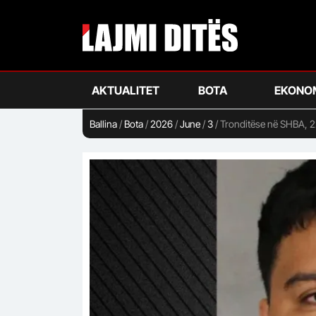
Skip
to
main
content
AKTUALITET
BOTA
EKONO
Ballina
/
Bota
/
2026
/
June
/
3
/
Tronditëse në SHBA, 2