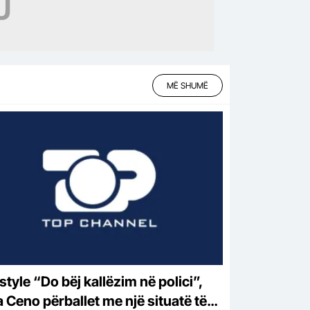
MË SHUMË
j kallëzim në polici”,
a Ceno përballet me një situatë të