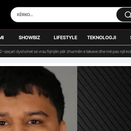
MI
SHOWBIZ
LIFESTYLE
TEKNOLOGJI
2-vjeçari dyshohet se vrau fqinjën për zhurmën e takave dhe më pas një ko