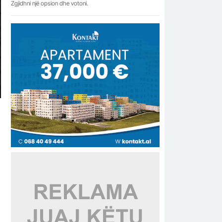
Zgjidhni një opsion dhe votoni.