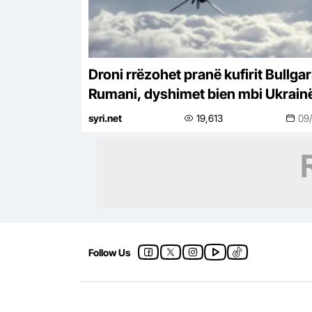
Droni rrëzohet pranë kufirit Bullgar
Rumani, dyshimet bien mbi Ukrain
Kievi: Incident i paqëllimshëm!
syri.net
19,613
09
Follow Us