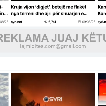
i-
Kruja vijon ‘digjet’, betejë me flakët
Kap
ën/
nga terreni dhe ajri për shuarjen e
Kor
zjarrit
kër
/08/26
syri.net
6,741
09/08/26
syri.