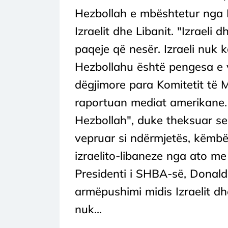
Hezbollah e mbështetur nga I
Izraelit dhe Libanit. "Izraeli
paqeje që nesër. Izraeli nuk k
Hezbollahu është pengesa e 
dëgjimore para Komitetit të 
raportuan mediat amerikane. A
Hezbollah", duke theksuar se
vepruar si ndërmjetës, këmb
izraelito-libaneze nga ato me
Presidenti i SHBA-së, Donald
armëpushimi midis Izraelit dh
nuk...