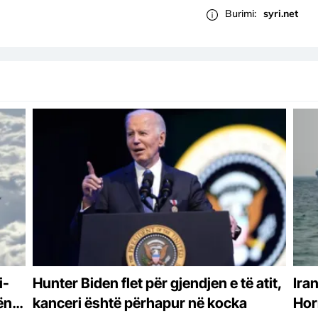
Burimi:
syri.net
i-
Hunter Biden flet për gjendjen e të atit,
Ira
ën/
kanceri është përhapur në kocka
Hor