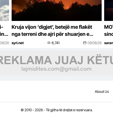
i-
Kruja vijon ‘digjet’, betejë me flakët
MOT
ën/
nga terreni dhe ajri për shuarjen e
sin
zjarrit
dit
/08/26
syri.net
6,741
09/08/26
sara
About Us
© 2010 - 2026 - Të gjitha të drejtat e rezervuara.