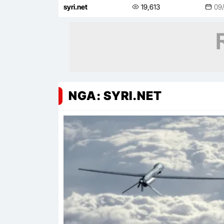
Kievi: Incident i paqëllimshëm!
syri.net
19,613
09
NGA: SYRI.NET