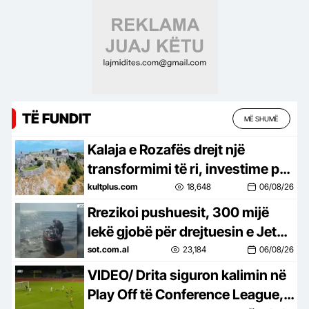
TË FUNDIT
MË SHUMË
Kalaja e Rozafës drejt një
transformimi të ri, investime për
trashëgiminë dhe turizmin
kultplus.com
18,648
06/08/26
Rrezikoi pushuesit, 300 mijë
lekë gjobë për drejtuesin e Jet
Ski në Zvërnec
sot.com.al
23,184
06/08/26
VIDEO/ Drita siguron kalimin në
Play Off të Conference League, e