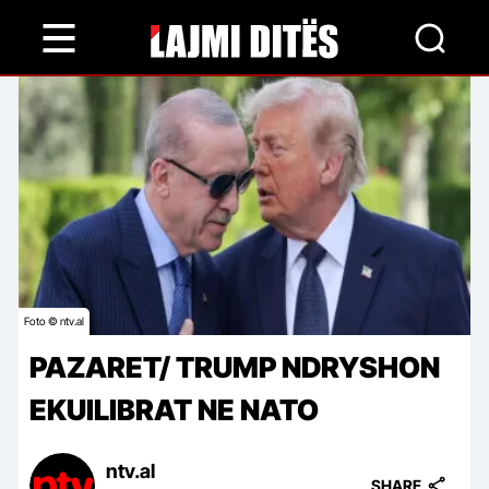
Skip
to
main
content
Foto © ntv.al
PAZARET/ TRUMP NDRYSHON
EKUILIBRAT NE NATO
ntv.al
SHARE