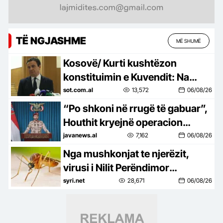
TË NGJASHME
MË SHUMË
Kosovë/ Kurti kushtëzon
konstituimin e Kuvendit: Na
duhet marrëveshje për
sot.com.al
13,572
06/08/26
presidentin, vetëm kështu
“Po shkoni në rrugë të gabuar”,
shmangim…
Houthit kryejnë operacion
ushtarak me qindra të vrarë
javanews.al
7,162
06/08/26
Nga mushkonjat te njerëzit,
virusi i Nilit Perëndimor
përhapet në 7 vende të Europës,
syri.net
28,671
06/08/26
94 raste në Itali dhe 6 viktima në
Greqi