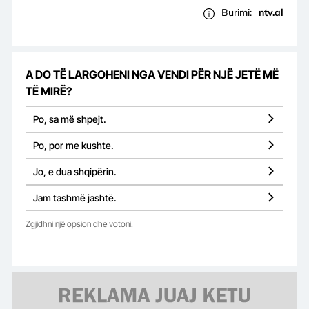
Burimi:
ntv.al
A DO TË LARGOHENI NGA VENDI PËR NJË JETË MË
TË MIRË?
Po, sa më shpejt.
Po, por me kushte.
Jo, e dua shqipërin.
Jam tashmë jashtë.
Zgjidhni një opsion dhe votoni.