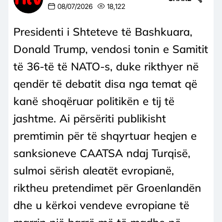
08/07/2026
18,122
Presidenti i Shteteve të Bashkuara,
Donald Trump, vendosi tonin e Samitit
të 36-të të NATO-s, duke rikthyer në
qendër të debatit disa nga temat që
kanë shoqëruar politikën e tij të
jashtme. Ai përsëriti publikisht
premtimin për të shqyrtuar heqjen e
sanksioneve CAATSA ndaj Turqisë,
sulmoi sërish aleatët evropianë,
riktheu pretendimet për Groenlandën
dhe u kërkoi vendeve evropiane të