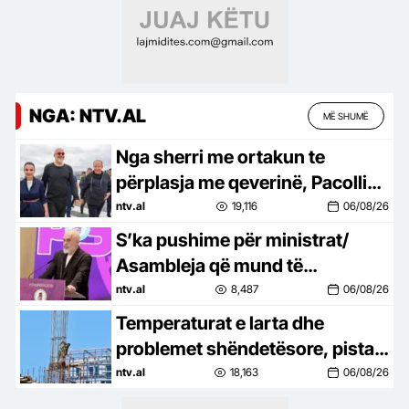
NGA: NTV.AL
MË SHUMË
Nga sherri me ortakun te
përplasja me qeverinë, Pacolli
heq dorëzat: Koha e
ntv.al
19,116
06/08/26
emocioneve ka kaluar
S’ka pushime për ministrat/
Asambleja që mund të
ndryshojë kabinetin
ntv.al
8,487
06/08/26
Temperaturat e larta dhe
problemet shëndetësore, pistat
që po hetohen në Durrës
ntv.al
18,163
06/08/26