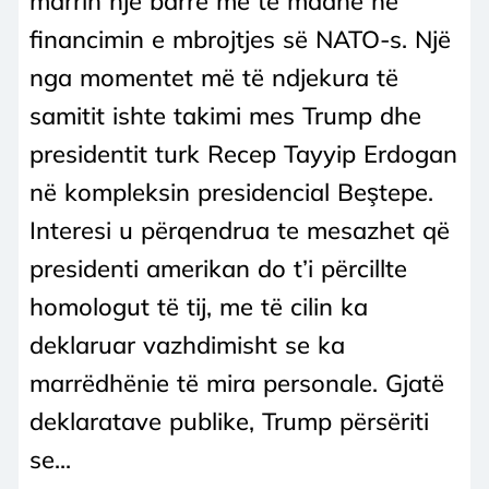
marrin një barrë më të madhe në
financimin e mbrojtjes së NATO-s. Një
nga momentet më të ndjekura të
samitit ishte takimi mes Trump dhe
presidentit turk Recep Tayyip Erdogan
në kompleksin presidencial Beştepe.
Interesi u përqendrua te mesazhet që
presidenti amerikan do t’i përcillte
homologut të tij, me të cilin ka
deklaruar vazhdimisht se ka
marrëdhënie të mira personale. Gjatë
deklaratave publike, Trump përsëriti
se...