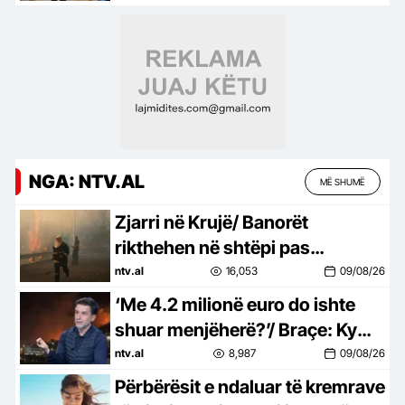
NGA: NTV.AL
MË SHUMË
Zjarri në Krujë/ Banorët
rikthehen në shtëpi pas
evakuimit, vijon monitorimi i
ntv.al
16,053
09/08/26
zonës
‘Me 4.2 milionë euro do ishte
shuar menjëherë?’/ Braçe: Ky
është cinizëm
ntv.al
8,987
09/08/26
Përbërësit e ndaluar të kremrave