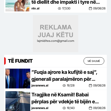
të diellit dhe impakti i tyre në
lëkurë
ntv.al
17,530
09/08/26
TË FUNDIT
MË SHUMË
”Fuqia ajrore ka kufijtë e saj”,
gjenerali paralajmëron për
pasojat e përshkallëzimit me
javanews.al
19,128
09/08/26
Iranin
Tragjike në Ksamil! Babai
përplas për vdekje të bijën e
mitur duke kryer manovra në
javanews.al
19,143
09/08/26