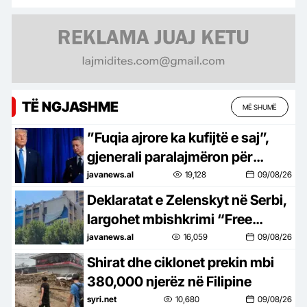
TË NGJASHME
MË SHUMË
”Fuqia ajrore ka kufijtë e saj”,
gjenerali paralajmëron për
pasojat e përshkallëzimit me
javanews.al
19,128
09/08/26
Iranin
Deklaratat e Zelenskyt në Serbi,
largohet mbishkrimi “Free
Ukraine” në Prishtinë
javanews.al
16,059
09/08/26
Shirat dhe ciklonet prekin mbi
380,000 njerëz në Filipine
syri.net
10,680
09/08/26