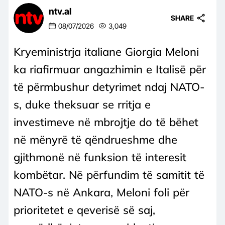
ntv.al
SHARE
08/07/2026
3,049
Kryeministrja italiane Giorgia Meloni
ka riafirmuar angazhimin e Italisë për
të përmbushur detyrimet ndaj NATO-
s, duke theksuar se rritja e
investimeve në mbrojtje do të bëhet
në mënyrë të qëndrueshme dhe
gjithmonë në funksion të interesit
kombëtar. Në përfundim të samitit të
NATO-s në Ankara, Meloni foli për
prioritetet e qeverisë së saj,