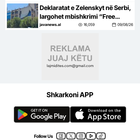
parkim
Deklaratat e Zelenskyt në Serbi,
largohet mbishkrimi “Free
Ukraine” në Prishtinë
javanews.al
16,059
09/08/26
Shkarkoni APP
Follow Us