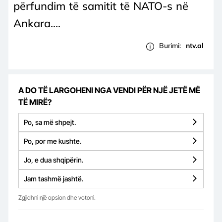
përfundim të samitit të NATO-s në
Ankara....
Burimi:
ntv.al
A DO TË LARGOHENI NGA VENDI PËR NJË JETË MË
TË MIRË?
Po, sa më shpejt.
Po, por me kushte.
Jo, e dua shqipërin.
Jam tashmë jashtë.
Zgjidhni një opsion dhe votoni.