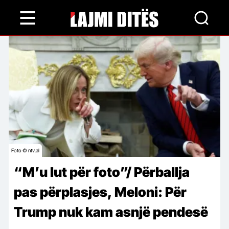
Skip
to
main
content
Foto © ntv.al
“M’u lut për foto”/ Përballja
pas përplasjes, Meloni: Për
Trump nuk kam asnjë pendesë