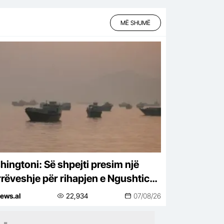
MË SHUMË
hingtoni: Së shpejti presim një
rëveshje për rihapjen e Ngushticës
Hormuzit
ews.al
22,934
07/08/26