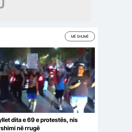
MË SHUMË
let dita e 69 e protestës, nis
shimi në rrugë