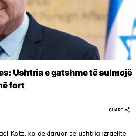
tjes: Ushtria e gatshme të sulmojë
më fort
SHARE
srael Katz, ka deklaruar se ushtria izraelite