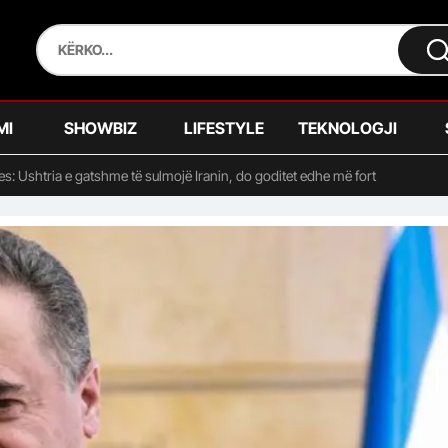
MI
SHOWBIZ
LIFESTYLE
TEKNOLOGJI
jtjes: Ushtria e gatshme të sulmojë Iranin, do goditet edhe më fort