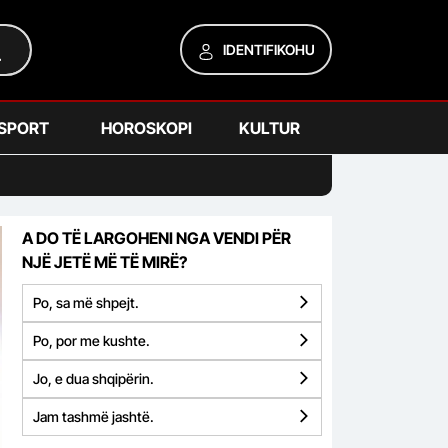
IDENTIFIKOHU
SPORT
HOROSKOPI
KULTUR
A DO TË LARGOHENI NGA VENDI PËR
NJË JETË MË TË MIRË?
Po, sa më shpejt.
Po, por me kushte.
Jo, e dua shqipërin.
Jam tashmë jashtë.