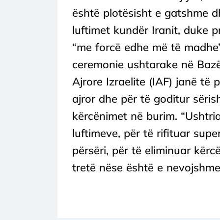
është plotësisht e gatshme dhe
luftimet kundër Iranit, duke p
“me forcë edhe më të madhe”.
ceremonie ushtarake në Bazën
Ajrore Izraelite (IAF) janë të p
ajror dhe për të goditur sëris
kërcënimet në burim. “Ushtria 
luftimeve, për të rifituar supe
përsëri, për të eliminuar kërc
tretë nëse është e nevojshme,”