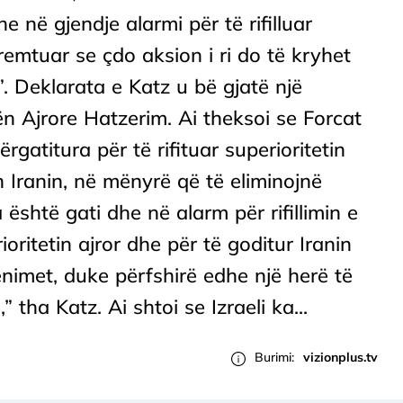
 në gjendje alarmi për të rifilluar
remtuar se çdo aksion i ri do të kryhet
 Deklarata e Katz u bë gjatë një
 Ajrore Hatzerim. Ai theksoi se Forcat
ërgatitura për të rifituar superioritetin
h Iranin, në mënyrë që të eliminojnë
është gati dhe në alarm për rifillimin e
rioritetin ajror dhe për të goditur Iranin
ënimet, duke përfshirë edhe një herë të
 tha Katz. Ai shtoi se Izraeli ka...
Burimi:
vizionplus.tv