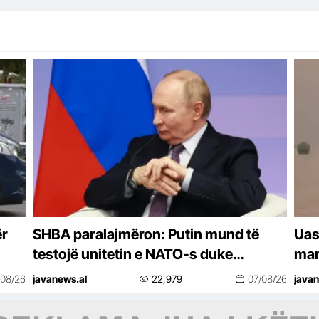
ër
SHBA paralajmëron: Putin mund të
Uas
testojë unitetin e NATO-s duke
mar
sulmuar një vend anëtar
së 
/08/26
javanews.al
22,979
07/08/26
javan