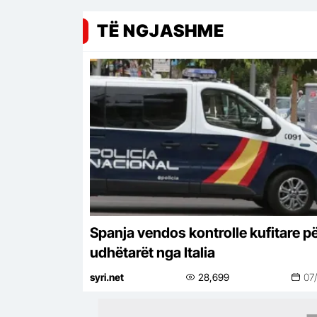
TË NGJASHME
Spanja vendos kontrolle kufitare p
udhëtarët nga Italia
syri.net
28,699
07