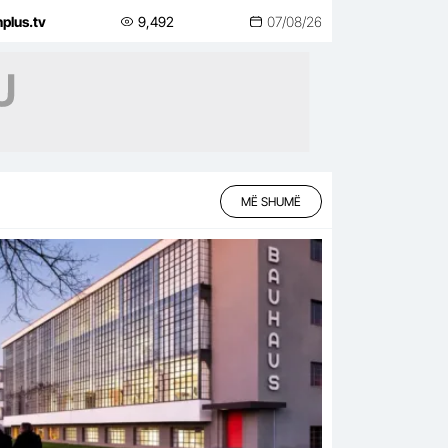
nplus.tv
9,492
07/08/26
MË SHUMË