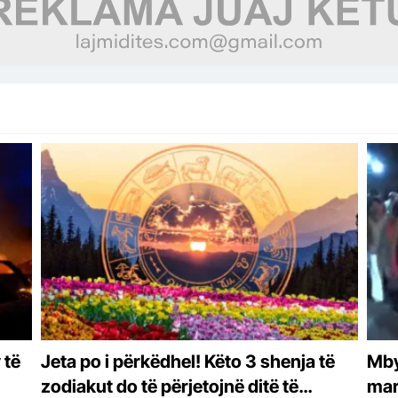
 të
Jeta po i përkëdhel! Këto 3 shenja të
Mbyl
zodiakut do të përjetojnë ditë të
mar