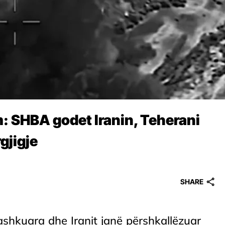
: SHBA godet Iranin, Teherani
gjigje
SHARE
shkuara dhe Iranit janë përshkallëzuar