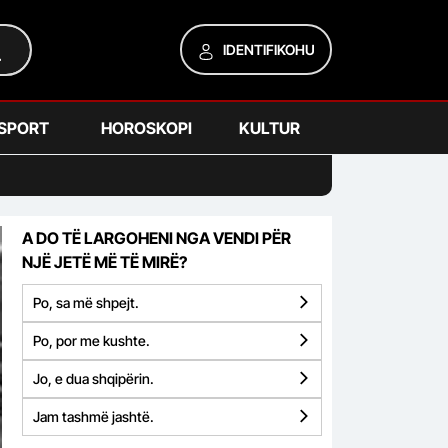
IDENTIFIKOHU
SPORT
HOROSKOPI
KULTUR
A DO TË LARGOHENI NGA VENDI PËR
NJË JETË MË TË MIRË?
Po, sa më shpejt.
Po, por me kushte.
Jo, e dua shqipërin.
Jam tashmë jashtë.