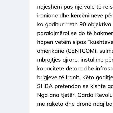
ndjeshëm pas një vale të re 
iraniane dhe kërcënimeve për 
ka goditur rreth 90 objektiva
paralajmëroi se do të hakmer
hapen vetëm sipas “kushteve
amerikane (CENTCOM), sulmet
mbrojtjes ajrore, instalime pë
kapacitete detare dhe infrast
brigjeve të Iranit. Këto godit
SHBA pretendon se kishte godi
Nga ana tjetër, Garda Revoluc
me raketa dhe dronë ndaj ba