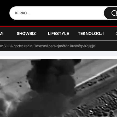
MI
SHOWBIZ
LIFESTYLE
TEKNOLOGJI
m: SHBA godet Iranin, Teherani paralajmëron kundërpërgjigje