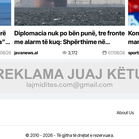
rë
Diplomacia nuk po bën punë, tre fronte
Kom
a”
me alarm të kuq: Shpërthime në
mar
Hormuz, sulme të reja në Jemen dhe
/08/26
javanews.al
3,172
07/08/26
sport
ndaj anijeve në Odessa
About Us
© 2010 - 2026 - Të gjitha të drejtat e rezervuara.