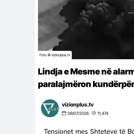
Foto © vizionplus.tv
Lindja e Mesme në alarm
paralajmëron kundërpër
vizionplus.tv
09/07/2026
11,474
Tensionet mes Shteteve të Ba