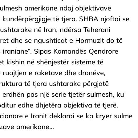
sulmesh amerikane ndaj objektivave
kundërpërgjigje të tjera. SHBA njoftoi se
 ushtarake në Iran, ndërsa Teherani
ret dhe se ngushticat e Hormuzit do të
 iraniane”. Sipas Komandës Qendrore
 kishin në shënjestër sisteme të
r ruajtjen e raketave dhe dronëve,
ruktura të tjera ushtarake përgjatë
je erdhën pas një serie tjetër sulmesh, ku
tur edhe dhjetëra objektiva të tjerë.
ionare e Iranit deklaroi se ka kryer sulme
zave amerikane...