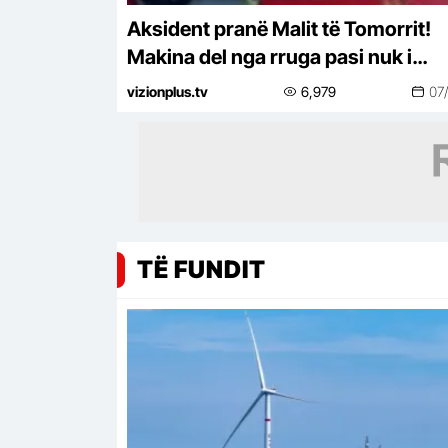
Aksident pranë Malit të Tomorrit!
Makina del nga rruga pasi nuk i
punuan frenat, 7 të plagosur, 2 në
vizionplus.tv
6,979
07
gjendje rë rëndë
TË FUNDIT