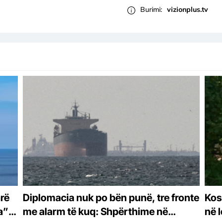
Burimi:
vizionplus.tv
rë
Diplomacia nuk po bën punë, tre fronte
Kos
a”
me alarm të kuq: Shpërthime në
në 