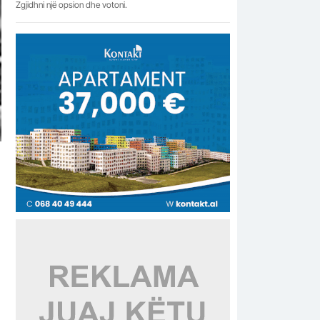
Zgjidhni një opsion dhe votoni.