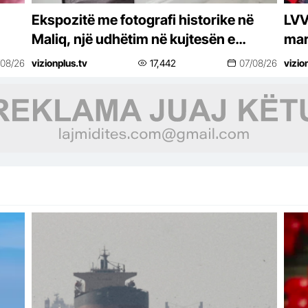
Ekspozitë me fotografi historike në
LVV
Maliq, një udhëtim në kujtesën e
mar
Luftës Italo-Greke
mba
/08/26
vizionplus.tv
17,442
07/08/26
vizio
kon