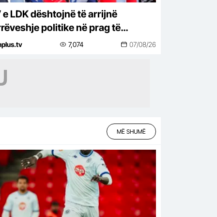
 e LDK dështojnë të arrijnë
rëveshje politike në prag të
rimit të afatit kushtetues për
nplus.tv
7,074
07/08/26
stituimin e Kuvendit
MË SHUMË