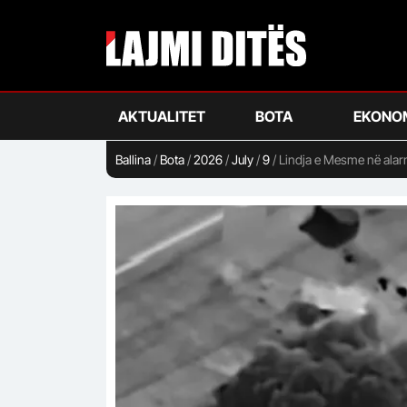
Skip
to
main
content
AKTUALITET
BOTA
EKONO
Ballina
/
Bota
/
2026
/
July
/
9
/
Lindja e Mesme në alar