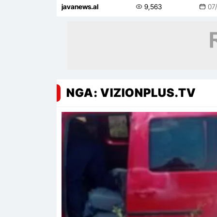
në botë për energjinë e erës me
javanews.al
9,563
07
kapacitet 16 MW
NGA: VIZIONPLUS.TV