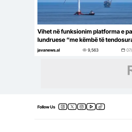
Vihet në funksionim platforma e pa
lundruese “me këmbë të tendosur
në botë për energjinë e erës me
javanews.al
9,563
07
kapacitet 16 MW
Follow Us