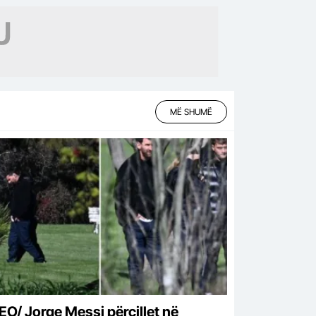
uar!
MË SHUMË
EO/ Jorge Messi përcillet në