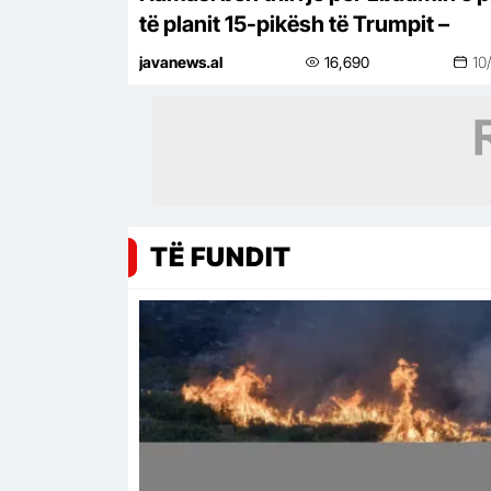
të planit 15-pikësh të Trumpit –
javanews.al
16,690
10
TË FUNDIT