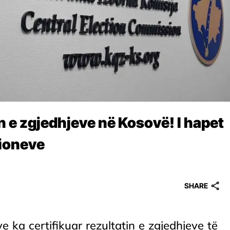
n e zgjedhjeve në Kosovë! I hapet
cioneve
SHARE
e ka certifikuar rezultatin e zgjedhjeve të