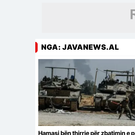
NGA: JAVANEWS.AL
Hamasi bën thirrje për zbatimin e p