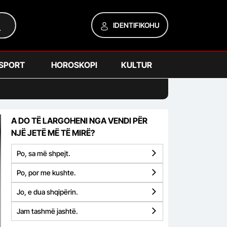
IDENTIFIKOHU
SPORT
HOROSKOPI
KULTUR
A DO TË LARGOHENI NGA VENDI PËR
NJË JETË MË TË MIRË?
Po, sa më shpejt.
Po, por me kushte.
Jo, e dua shqipërin.
Jam tashmë jashtë.