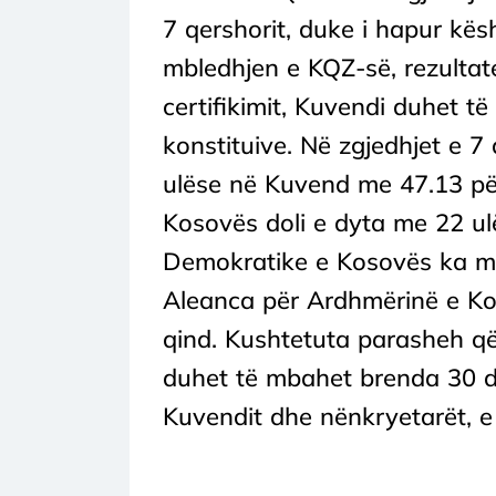
7 qershorit, duke i hapur kës
mbledhjen e KQZ-së, rezultat
certifikimit, Kuvendi duhet t
konstituive. Në zgjedhjet e 7 
ulëse në Kuvend me 47.13 për
Kosovës doli e dyta me 22 ul
Demokratike e Kosovës ka ma
Aleanca për Ardhmërinë e Ko
qind. Kushtetuta parasheh që 
duhet të mbahet brenda 30 dit
Kuvendit dhe nënkryetarët, e 