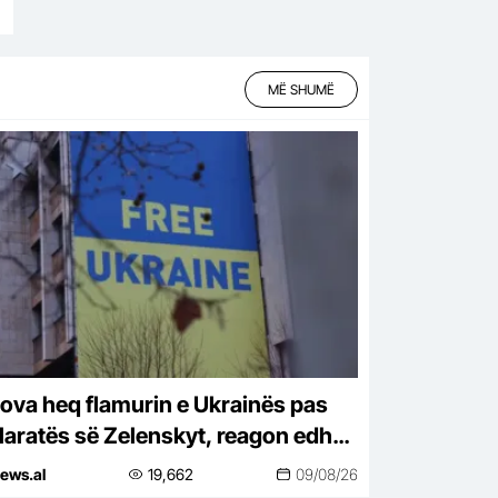
MË SHUMË
ova heq flamurin e Ukrainës pas
laratës së Zelenskyt, reagon edhe
ipëria: Heqja e paraleleve, e
ews.al
19,662
09/08/26