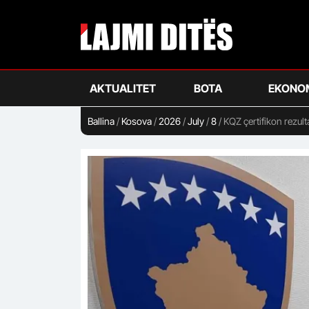
Skip
to
main
content
AKTUALITET
BOTA
EKONO
Ballina
/
Kosova
/
2026
/
July
/
8
/
KQZ çertifikon rezult