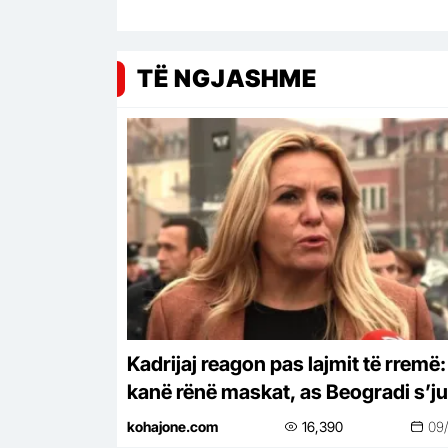
TË NGJASHME
Kadrijaj reagon pas lajmit të rremë:
kanë rënë maskat, as Beogradi s’ju
shpëton
kohajone.com
16,390
09