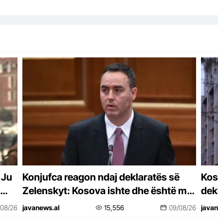
 Ju
Konjufca reagon ndaj deklaratës së
Kos
Zelenskyt: Kosova ishte dhe është me
dek
Ukrainën, kurse Serbia jo!
Shq
/08/26
javanews.al
15,556
09/08/26
javan