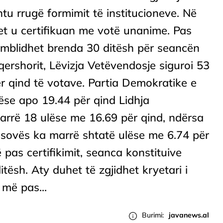
htu rrugë formimit të institucioneve. Në
et u certifikuan me votë unanime. Pas
ë mblidhet brenda 30 ditësh për seancën
qershorit, Lëvizja Vetëvendosje siguroi 53
 qind të votave. Partia Demokratike e
ëse apo 19.44 për qind Lidhja
rrë 18 ulëse me 16.69 për qind, ndërsa
sovës ka marrë shtatë ulëse me 6.74 për
pas certifikimit, seanca konstituive
ësh. Aty duhet të zgjidhet kryetari i
më pas...
Burimi:
javanews.al