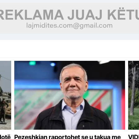
gab
lotë
Pezeshkian raportohet se u takua me
VID