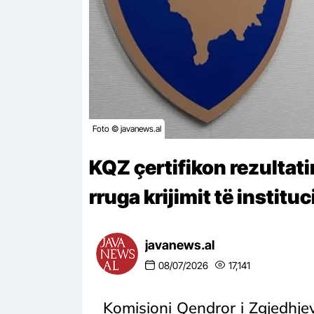
Foto © javanews.al
KQZ çertifikon rezultati
rruga krijimit të institu
javanews.al
08/07/2026
17,141
Komisioni Qendror i Zgjedhjev