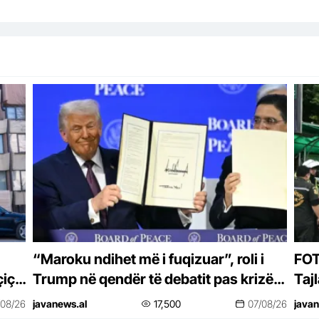
“Maroku ndihet më i fuqizuar”, roli i
FOT
içit
Trump në qendër të debatit pas krizës
Tajl
së Ceutës
/08/26
javanews.al
17,500
07/08/26
javan