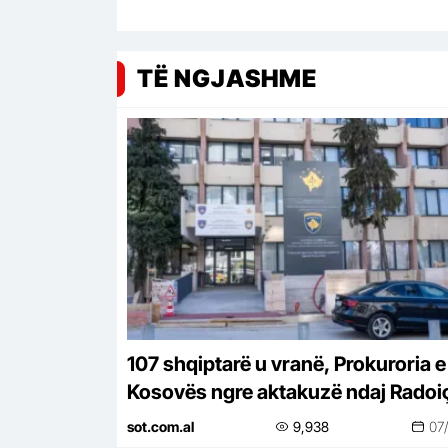
TË NGJASHME
107 shqiptarë u vranë, Prokuroria e
Kosovës ngre aktakuzë ndaj Radoiç
dhe 19 serbëve të tjerëve për krime
sot.com.al
9,938
07