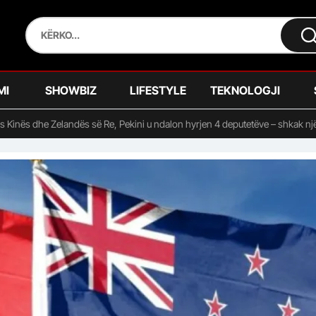
MI
SHOWBIZ
LIFESTYLE
TEKNOLOGJI
s Kinës dhe Zelandës së Re, Pekini u ndalon hyrjen 4 deputetëve – shkak një