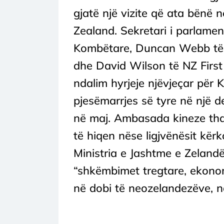
gjatë një vizite që ata bënë 
Zealand. Sekretari i parlamen
Kombëtare, Duncan Webb të P
dhe David Wilson të NZ First
ndalim hyrjeje njëvjeçar pë
pjesëmarrjes së tyre në një d
në maj. Ambasada kineze tha
të hiqen nëse ligjvënësit kërk
Ministria e Jashtme e Zeland
“shkëmbimet tregtare, ekonom
në dobi të neozelandezëve, nd