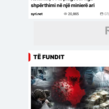
shpërthimi në një minierë ari
syri.net
20,865
07
TË FUNDIT