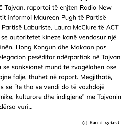
në Tajvan, raportoi të enjten Radio New
tit informoi Maureen Pugh të Partisë
artisë Laburiste, Laura McClure të ACT
 se autoritetet kineze kanë vendosur një
r Kinën, Hong Kongun dhe Makaon pas
elegacion pesëditor ndërpartiak në Tajvan
 se sanksionet mund të zvogëlohen ose
ojnë falje, thuhet në raport. Megjithatë,
ës së Re tha se vendi do të vazhdojë
ike, kulturore dhe indigjene” me Tajvanin
ërsa vuri...
Burimi:
syri.net