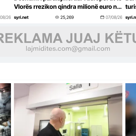
Vlorës rrezikon qindra milionë euro në
tur
arbitrazh
Vide
/08/26
syri.net
25,269
07/08/26
syri.