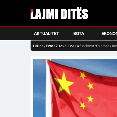
Skip
to
main
content
AKTUALITET
BOTA
EKONO
Ballina
/
Bota
/
2026
/
June
/
4
/
Incident diplomatik me