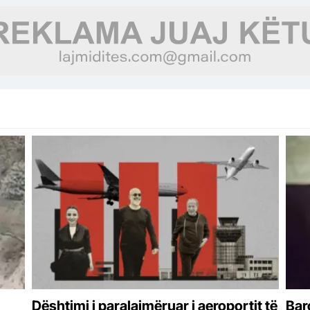
Dështimi i paralajmëruar i aeroportit të
Bar