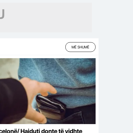
MË SHUMË
celonë/ Hajduti donte të vidhte