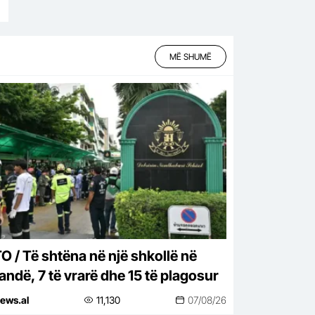
MË SHUMË
O / Të shtëna në një shkollë në
andë, 7 të vrarë dhe 15 të plagosur
ews.al
11,130
07/08/26