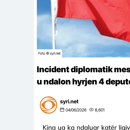
Foto © syri.net
Incident diplomatik mes
u ndalon hyrjen 4 depute
syri.net
04/06/2026
8,601
Kina ua ka ndaluar katër lig