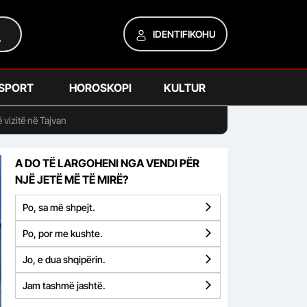
IDENTIFIKOHU
SPORT
HOROSKOPI
KULTUR
 vizitë në Tajvan
A DO TË LARGOHENI NGA VENDI PËR
NJË JETË MË TË MIRË?
Po, sa më shpejt.
Po, por me kushte.
Jo, e dua shqipërin.
Jam tashmë jashtë.