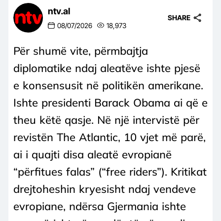
ntv.al
SHARE
08/07/2026
18,973
Për shumë vite, përmbajtja
diplomatike ndaj aleatëve ishte pjesë
e konsensusit në politikën amerikane.
Ishte presidenti Barack Obama ai që e
theu këtë qasje. Në një intervistë për
revistën The Atlantic, 10 vjet më parë,
ai i quajti disa aleatë evropianë
“përfitues falas” (“free riders”). Kritikat
drejtoheshin kryesisht ndaj vendeve
evropiane, ndërsa Gjermania ishte