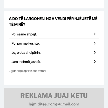
A DO TË LARGOHENI NGA VENDI PËR NJË JETË MË
TË MIRË?
Po, sa më shpejt.
Po, por me kushte.
Jo, e dua shqipërin.
Jam tashmë jashtë.
Zgjidhni një opsion dhe votoni.