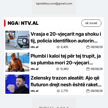
NGA: NTV.AL
MË SHUMË
Vrasja e 20-vjeçarit nga shoku i
tij, policia identifikon autorin
dhe rrethon zonën
ntv.al
9,405
08/08/26
Plumbi i kaloi tej për tej trupit, ja
sa plumba mori 20-vjeçari
Johan Zuko
ntv.al
12,962
08/08/26
Zelensky trazon aleatët: Ajo që
fluturon drejt nesh është raketë
që vret
ntv.al
2,770
08/08/26