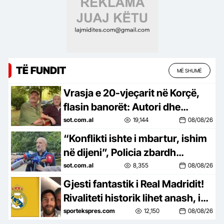
TË FUNDIT
MË SHUMË
Vrasja e 20-vjeçarit në Korçë,
flasin banorët: Autori dhe
viktima s’janë të lagjes, nuk i
sot.com.al
19,144
08/08/26
njohim
“Konflikti ishte i mbartur, ishim
në dijeni”, Policia zbardh
dinamikën: Ja ku u pa autori për
sot.com.al
8,355
08/08/26
herë të fundit
Gjesti fantastik i Real Madridit!
Rivaliteti historik lihet anash, i
shkruajnë mesazhin Lionel
sportekspres.com
12,150
08/08/26