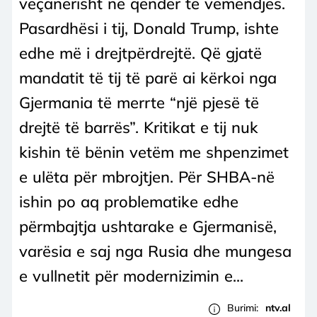
veçanërisht në qendër të vëmendjes.
Pasardhësi i tij, Donald Trump, ishte
edhe më i drejtpërdrejtë. Që gjatë
mandatit të tij të parë ai kërkoi nga
Gjermania të merrte “një pjesë të
drejtë të barrës”. Kritikat e tij nuk
kishin të bënin vetëm me shpenzimet
e ulëta për mbrojtjen. Për SHBA-në
ishin po aq problematike edhe
përmbajtja ushtarake e Gjermanisë,
varësia e saj nga Rusia dhe mungesa
e vullnetit për modernizimin e...
Burimi:
ntv.al