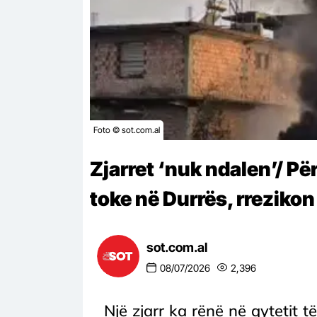
Foto © sot.com.al
Zjarret ‘nuk ndalen’/ Pë
toke në Durrës, rreziko
sot.com.al
08/07/2026
2,396
Një zjarr ka rënë në qytetit t