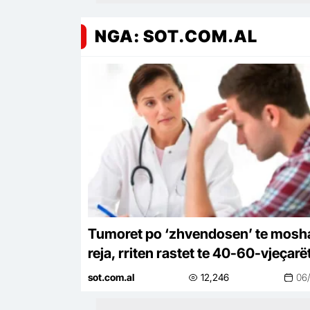
NGA: SOT.COM.AL
Tumoret po ‘zhvendosen’ te mosha
reja, rriten rastet te 40-60-vjeçarët
çfarë dyshojnë shkencëtarët
sot.com.al
12,246
06