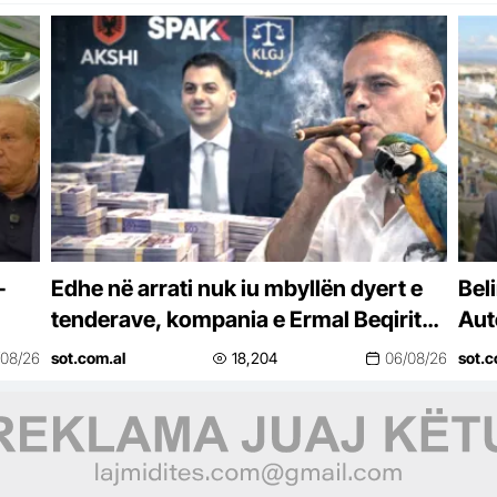
-
Edhe në arrati nuk iu mbyllën dyert e
Beli
tenderave, kompania e Ermal Beqirit
Auto
fitoi kontratë në KESH, procedura u…
Ali
/08/26
sot.com.al
18,204
06/08/26
sot.c
Spe