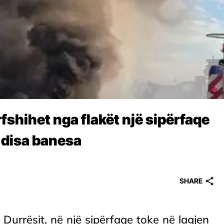
rfshihet nga flakët një sipërfaqe
n disa banesa
SHARE
ë Durrësit, në një sipërfaqe toke në lagjen