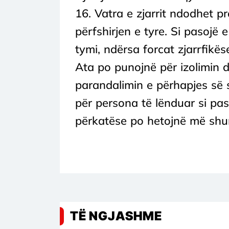
16. Vatra e zjarrit ndodhet pr
përfshirjen e tyre. Si pasojë
tymi, ndërsa forcat zjarrfikë
Ata po punojnë për izolimin d
parandalimin e përhapjes së 
për persona të lënduar si paso
përkatëse po hetojnë më shumë
TË NGJASHME