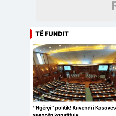
TË FUNDIT
“Ngërçi” politik! Kuvendi i Kosovës
seancën konstituiv