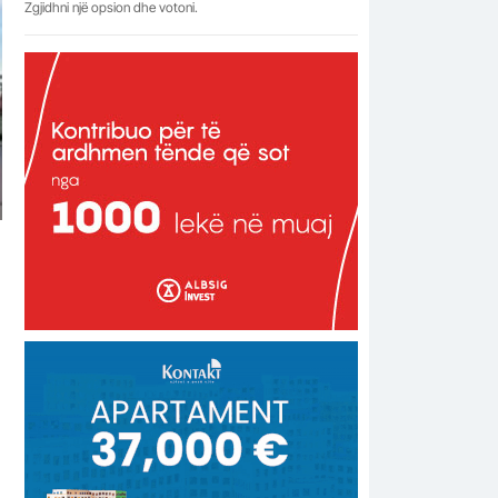
Zgjidhni një opsion dhe votoni.