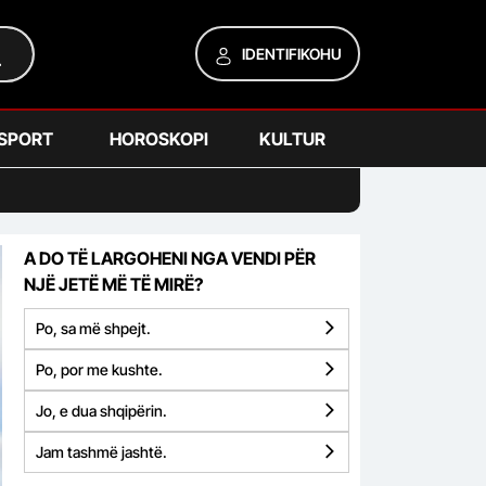
IDENTIFIKOHU
SPORT
HOROSKOPI
KULTUR
A DO TË LARGOHENI NGA VENDI PËR
NJË JETË MË TË MIRË?
Po, sa më shpejt.
Po, por me kushte.
Jo, e dua shqipërin.
Jam tashmë jashtë.