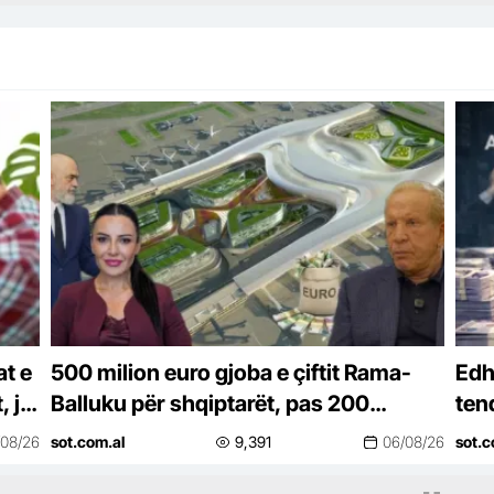
t e
500 milion euro gjoba e çiftit Rama-
Edh
, ja
Balluku për shqiptarët, pas 200
ten
milionëve të Becchettit gati fatura
fit
/08/26
sot.com.al
9,391
06/08/26
sot.c
tjetër e…