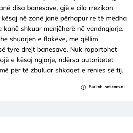
anë disa banesave, gjë e cila rrezikon
 e kësaj në zonë janë përhapur re të mëdha
se kanë shkuar menjëherë në vendngjarje.
he shuarjen e flakëve, me qëllim
së tyre drejt banesave. Nuk raportohet
jë e kësaj ngjarje, ndërsa autoritetet
 për të zbuluar shkaqet e rënies së tij.
Burimi:
sot.com.al