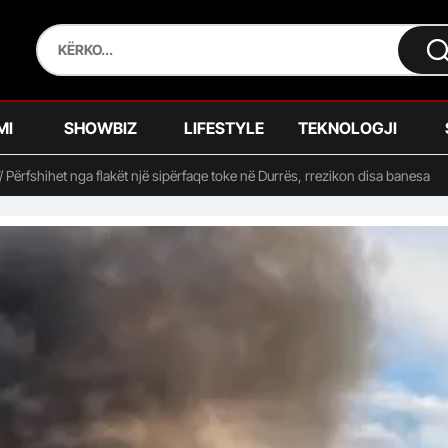
MI
SHOWBIZ
LIFESTYLE
TEKNOLOGJI
’/ Përfshihet nga flakët një sipërfaqe toke në Durrës, rrezikon disa banesa