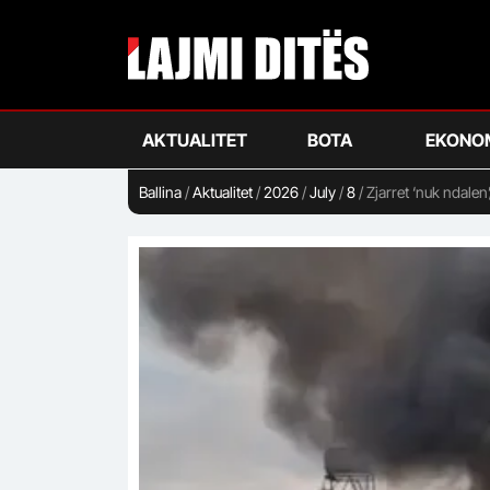
Skip
to
main
content
AKTUALITET
BOTA
EKONO
Ballina
/
Aktualitet
/
2026
/
July
/
8
/
Zjarret ‘nuk ndalen