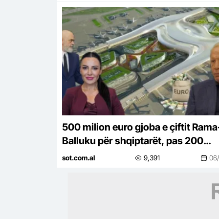
500 milion euro gjoba e çiftit Rama
Balluku për shqiptarët, pas 200
milionëve të Becchettit gati fatura
sot.com.al
9,391
06
tjetër e…