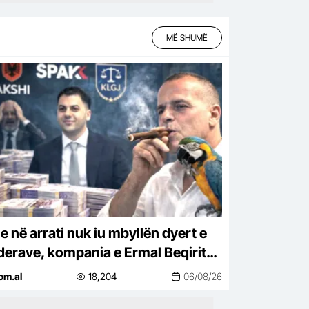
MË SHUMË
e në arrati nuk iu mbyllën dyert e
derave, kompania e Ermal Beqirit
oi kontratë në KESH, procedura u…
om.al
18,204
06/08/26