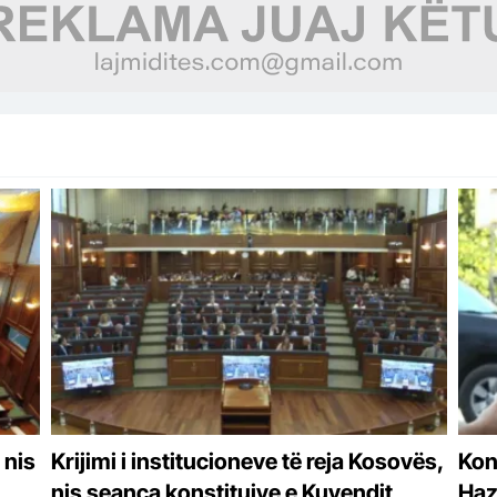
 nis
Krijimi i institucioneve të reja Kosovës,
Kon
nis seanca konstituive e Kuvendit
Haz