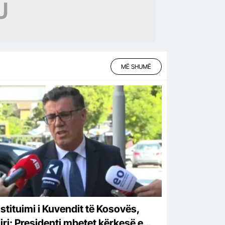
MË SHUMË
stituimi i Kuvendit të Kosovës,
iri: Presidenti mbetet kërkesë e