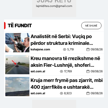
TË FUNDIT
MË SHUMË
Analistët në Serbi: Vuçiq po
përdor struktura kriminale
parapolicore për të frikësuar
kohajone.com
5,719
09/08/26
kundërshtarët
Kreu manovra të rrezikshme në
aksin Fier-Lushnjë, shoferi
gjobitet me 60 mijë lekë pas
sot.com.al
17,769
09/08/26
videos së publikuar në rrjet
Kruja merr frymë pas zjarrit, mbi
400 zjarrfikës e ushtarakë
mbrojtën qytetin, banorët
sot.com.al
8,923
09/08/26
kthehen në shtëpi