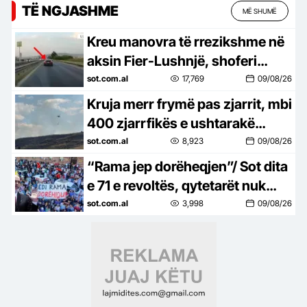
TË NGJASHME
MË SHUMË
Kreu manovra të rrezikshme në
aksin Fier-Lushnjë, shoferi
gjobitet me 60 mijë lekë pas
sot.com.al
17,769
09/08/26
videos së publikuar në rrjet
Kruja merr frymë pas zjarrit, mbi
400 zjarrfikës e ushtarakë
mbrojtën qytetin, banorët
sot.com.al
8,923
09/08/26
kthehen në shtëpi
“Rama jep dorëheqjen”/ Sot dita
e 71 e revoltës, qytetarët nuk
heqin dorë, kërkojnë ndryshim
sot.com.al
3,998
09/08/26
të klasës politike