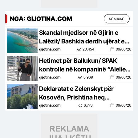
NGA: GIJOTINA.COM
MË SHUMË
Skandal mjedisor në Gjirin e
Lalëzit/ Bashkia derdh ujërat e
zeza në zonën elitare të
gijotina.com
20,454
09/08/26
Adriatikut
Hetimet për Ballukun/ SPAK
kontrolle në kompaninë “Alelier
4”, sekuestrohet projekti i vilës
gijotina.com
8,969
09/08/26
luksoze
Deklaratat e Zelenskyt për
Kosovën, Prishtina heq
banderolën gjigande me
gijotina.com
6,778
09/08/26
mbishkrimin ‘Free Ukraine’