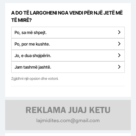
A DO TË LARGOHENI NGA VENDI PËR NJË JETË MË
TË MIRË?
Po, sa më shpejt.
Po, por me kushte.
Jo, e dua shqipërin.
Jam tashmë jashtë.
Zgjidhni një opsion dhe votoni.