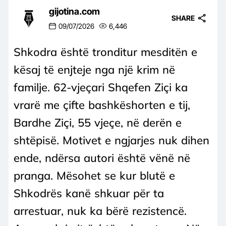
gijotina.com
SHARE
09/07/2026
6,446
Shkodra është tronditur mesditën e
kësaj të enjteje nga një krim në
familje. 62-vjeçari Shqefen Ziçi ka
vrarë me çifte bashkëshorten e tij,
Bardhe Ziçi, 55 vjeçe, në derën e
shtëpisë. Motivet e ngjarjes nuk dihen
ende, ndërsa autori është vënë në
pranga. Mësohet se kur blutë e
Shkodrës kanë shkuar për ta
arrestuar, nuk ka bërë rezistencë.