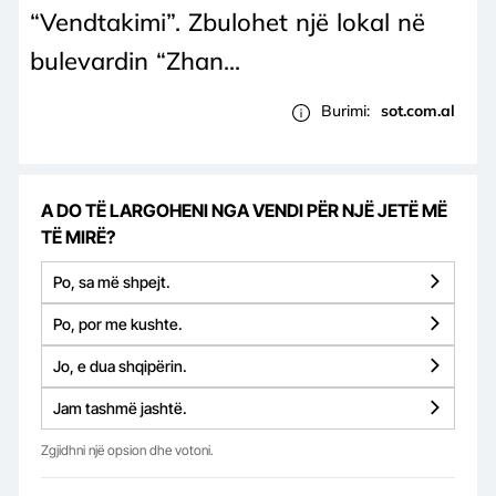
“Vendtakimi”. Zbulohet një lokal në
bulevardin “Zhan...
Burimi:
sot.com.al
A DO TË LARGOHENI NGA VENDI PËR NJË JETË MË
TË MIRË?
Po, sa më shpejt.
Po, por me kushte.
Jo, e dua shqipërin.
Jam tashmë jashtë.
Zgjidhni një opsion dhe votoni.