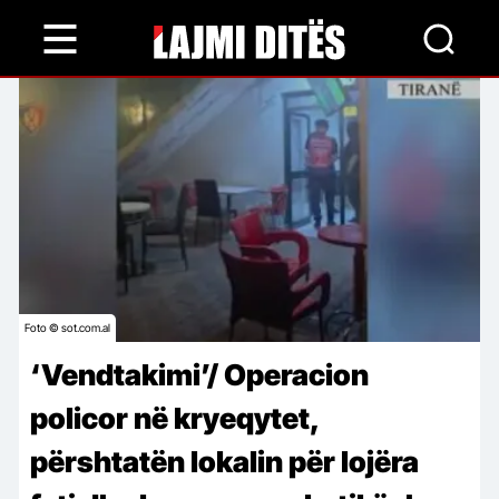
Skip
to
main
content
Foto © sot.com.al
‘Vendtakimi’/ Operacion
policor në kryeqytet,
përshtatën lokalin për lojëra