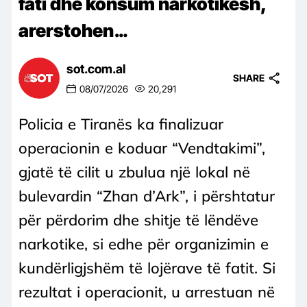
fati dhe konsum narkotikësh,
arerstohen…
sot.com.al
SHARE
08/07/2026
20,291
Policia e Tiranës ka finalizuar
operacionin e koduar “Vendtakimi”,
gjatë të cilit u zbulua një lokal në
bulevardin “Zhan d’Ark”, i përshtatur
për përdorim dhe shitje të lëndëve
narkotike, si edhe për organizimin e
kundërligjshëm të lojërave të fatit. Si
rezultat i operacionit, u arrestuan në