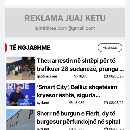
TË NGJASHME
MË SHUMË
Theu arrestin në shtëpi për të
trafikuar 28 sudanezë, pranga 2
personave gjatë operacionit në
gijotina.com
18,178
08/08/26
Korçë
‘Smart City’, Balliu: shqetësim
kryesor është, siguria
kombëtare, të dhënat e
syri.net
18,086
08/08/26
qytetarëve dhe paratë e
Sherr në burgun e Fierit, dy të
shqiptarëve…
burgosur përfundojnë në spital
syri.net
18,225
08/08/26