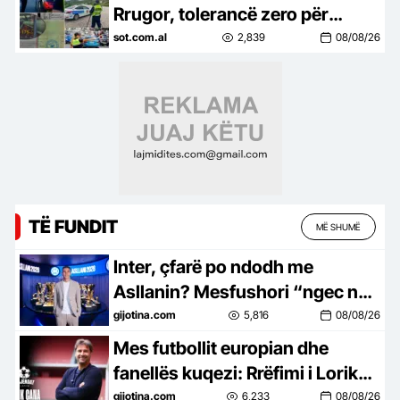
Rrugor, tolerancë zero për
celularin dhe shpejtësinë,
sot.com.al
2,839
08/08/26
shoferët e dehur humbasin…
TË FUNDIT
MË SHUMË
Inter, çfarë po ndodh me
Asllanin? Mesfushori “ngec në
Milano, mungojnë ofertat
gijotina.com
5,816
08/08/26
Mes futbollit europian dhe
fanellës kuqezi: Rrëfimi i Lorik
Canës në “Legjendat flasin”
gijotina.com
6,233
08/08/26