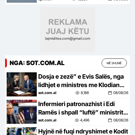
NGA: SOT.COM.AL
MË SHUMË
Dosja e zezë” e Evis Salës, nga
lidhjet e ministres me Klodian
Allajbeun, te emërimi i dyshimtë
sot.com.al
8,188
08/08/26
i Edi Ramës për…
Infermieri patronazhist i Edi
Ramës i shpall “luftë” ministrit
të Trump, Skënder Brataj
sot.com.al
4,496
08/08/26
akuzon Kenedin si politikan…
Hyjnë në fuqi ndryshimet e Kodit