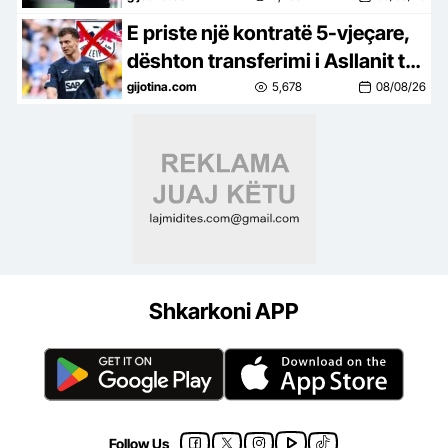
E priste një kontratë 5-vjeçare,
dështon transferimi i Asllanit te
Leipzig, zbulohet arsyeja
gijotina.com
5,678
08/08/26
Shkarkoni APP
Follow Us