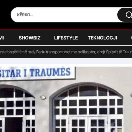
MI
SHOWBIZ
LIFESTYLE
TEKNOLOGJI
oste bagëtitë në mal/ Bariu transportohet me helikopter, drejt Spitalit të Tra