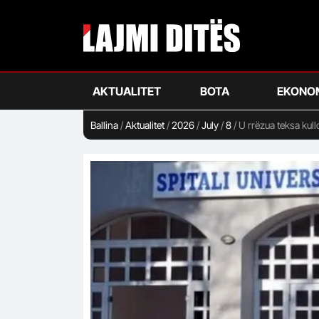
Skip
to
main
content
AKTUALITET
BOTA
EKONO
Ballina
/
Aktualitet
/
2026
/
July
/
8
/
U rrëzua teksa kull