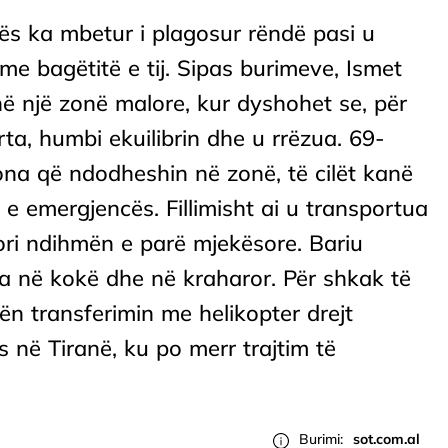
lës ka mbetur i plagosur rëndë pasi u
e bagëtitë e tij. Sipas burimeve, Ismet
në një zonë malore, kur dyshohet se, për
ta, humbi ekuilibrin dhe u rrëzua. 69-
ona që ndodheshin në zonë, të cilët kanë
e emergjencës. Fillimisht ai u transportua
ori ndihmën e parë mjekësore. Bariu
a në kokë dhe në kraharor. Për shkak të
sën transferimin me helikopter drejt
s në Tiranë, ku po merr trajtim të
Burimi:
sot.com.al