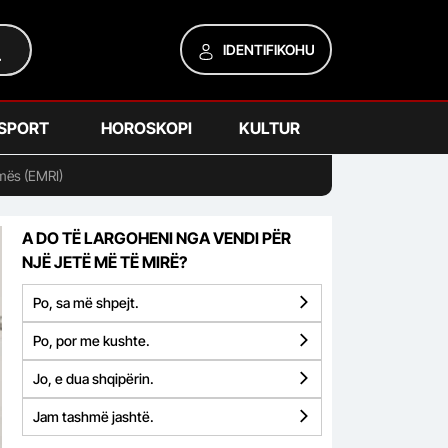
IDENTIFIKOHU
SPORT
HOROSKOPI
KULTUR
umës (EMRI)
A DO TË LARGOHENI NGA VENDI PËR
NJË JETË MË TË MIRË?
Po, sa më shpejt.
Po, por me kushte.
Jo, e dua shqipërin.
Jam tashmë jashtë.