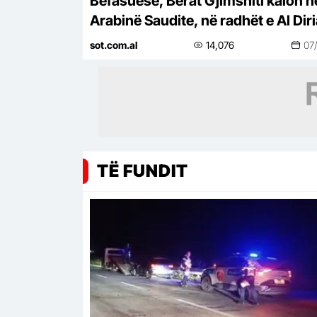
Befasuese, Berat Gjimshiti kalon n
Arabinë Saudite, në radhët e Al Dir
sot.com.al
14,076
07
TË FUNDIT