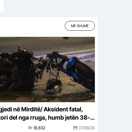
MË SHUMË
jedi në Mirditë/ Aksident fatal,
ori del nga rruga, humb jetën 38-
çari-detaje
18,832
07/08/26