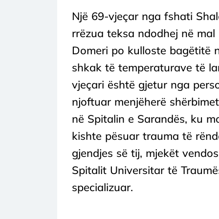
Një 69-vjeçar nga fshati Sha
rrëzua teksa ndodhej në mal m
Domeri po kulloste bagëtitë 
shkak të temperaturave të lar
vjeçari është gjetur nga pers
njoftuar menjëherë shërbimet 
në Spitalin e Sarandës, ku m
kishte pësuar trauma të rënd
gjendjes së tij, mjekët vendo
Spitalit Universitar të Traumë
specializuar.