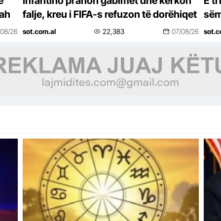
ë
Infantino pranon gabimet dhe kërkon
E t
iah
falje, kreu i FIFA-s refuzon të dorëhiqet
sëm
ish-
/08/26
sot.com.al
22,383
07/08/26
sot.c