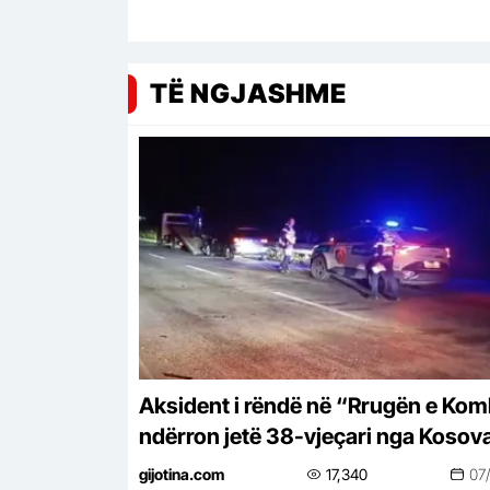
TË NGJASHME
Aksident i rëndë në “Rrugën e Komb
ndërron jetë 38-vjeçari nga Kosov
gijotina.com
17,340
07