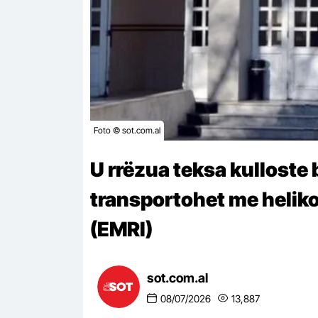
Foto © sot.com.al
U rrëzua teksa kulloste 
transportohet me helikop
(EMRI)
sot.com.al
08/07/2026
13,887