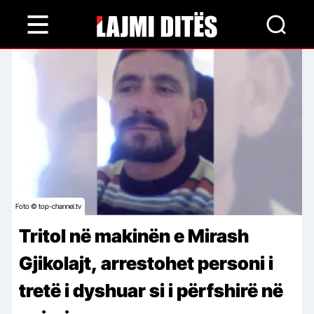
Skip
to
main
content
Foto © top-channel.tv
Tritol në makinën e Mirash
Gjikolajt, arrestohet personi i
tretë i dyshuar si i përfshirë në