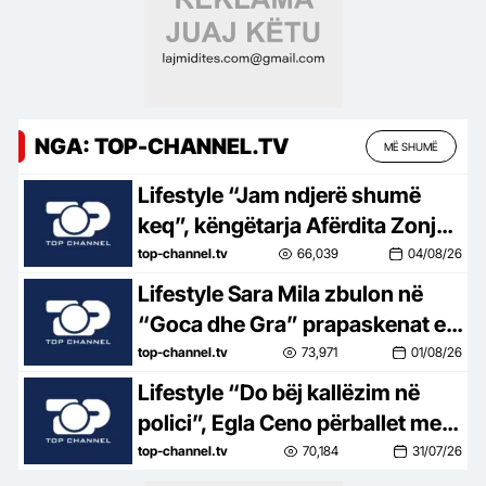
NGA: TOP-CHANNEL.TV
MË SHUMË
Lifestyle “Jam ndjerë shumë
keq”, këngëtarja Afërdita Zonja:
Parashqevinë nuk e kam takuar
top-channel.tv
66,039
04/08/26
në Amerikë. Po të ishte në
Lifestyle Sara Mila zbulon në
Shqipëri…
“Goca dhe Gra” prapaskenat e
jetës së saj politike: Teatër jo i
top-channel.tv
73,971
01/08/26
bukur, nuk është aq tragjike sa
Lifestyle “Do bëj kallëzim në
duket
polici”, Egla Ceno përballet me
një situatë të vështirë rreziku:
top-channel.tv
70,184
31/07/26
Mos më prek damarin se nuk