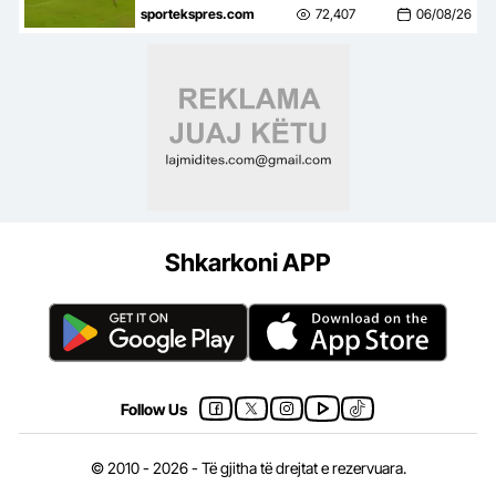
mbyll me një ndeshje takimin
sportekspres.com
72,407
06/08/26
kundër Tre Fiorit
Shkarkoni APP
Follow Us
© 2010 - 2026 - Të gjitha të drejtat e rezervuara.