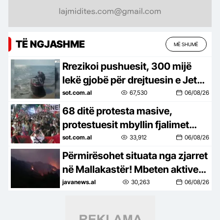
TË NGJASHME
MË SHUMË
Rrezikoi pushuesit, 300 mijë
lekë gjobë për drejtuesin e Jet
Ski në Zvërnec
sot.com.al
67,530
06/08/26
68 ditë protesta masive,
protestuesit mbyllin fjalimet
para Kryeministrisë, marshojnë
sot.com.al
33,912
06/08/26
drejt Korpusit: Ju erdhi fundi!
Përmirësohet situata nga zjarret
në Mallakastër! Mbeten aktive
10 vatra nga veriu në jug
javanews.al
30,263
06/08/26