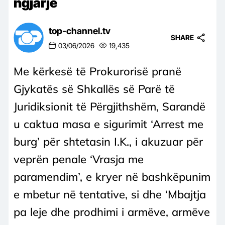
ngjarje
top-channel.tv
SHARE
03/06/2026
19,435
Me kërkesë të Prokurorisë pranë
Gjykatës së Shkallës së Parë të
Juridiksionit të Përgjithshëm, Sarandë
u caktua masa e sigurimit ‘Arrest me
burg’ për shtetasin I.K., i akuzuar për
veprën penale ‘Vrasja me
paramendim’, e kryer në bashkëpunim
e mbetur në tentative, si dhe ‘Mbajtja
pa leje dhe prodhimi i armëve, armëve