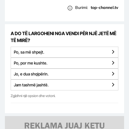
Burimi:
top-channel.tv
A DO TË LARGOHENI NGA VENDI PËR NJË JETË MË
TË MIRË?
Po, sa më shpejt.
Po, por me kushte.
Jo, e dua shqipërin.
Jam tashmë jashtë.
Zgjidhni një opsion dhe votoni.