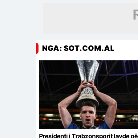
shpopullimin (VIDEO)
NGA: SOT.COM.AL
Presidenti i Trabzonsporit lavde pë