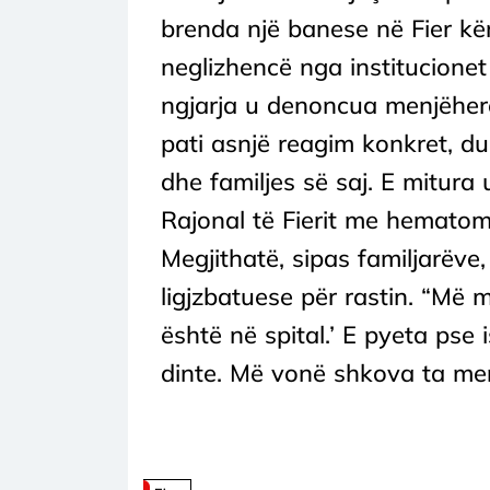
brenda një banese në Fier kë
neglizhencë nga institucionet
ngjarja u denoncua menjëherë
pati asnjë reagim konkret, d
dhe familjes së saj. E mitura u
Rajonal të Fierit me hemato
Megjithatë, sipas familjarëve
ligjzbatuese për rastin. “Më 
është në spital.’ E pyeta pse 
dinte. Më vonë shkova ta merr