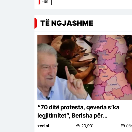
Fier
TË NGJASHME
“70 ditë protesta, qeveria s’ka
legjitimitet”, Berisha për
“Territorialen”: Projekti i Ramës pë
zeri.ai
20,901
08