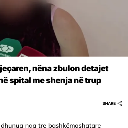
jeçaren, nëna zbulon detajet
në spital me shenja në trup
SHARE
 u dhunua nga tre bashkëmoshatare