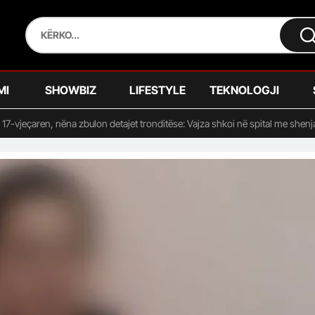
MI
SHOWBIZ
LIFESTYLE
TEKNOLOGJI
17-vjeçaren, nëna zbulon detajet tronditëse: Vajza shkoi në spital me shenj