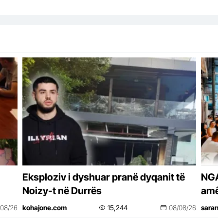
Eksploziv i dyshuar pranë dyqanit të
NGA
Noizy-t në Durrës
amêl
r
bah
/08/26
kohajone.com
15,244
08/08/26
sara