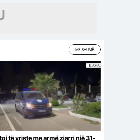
zilleku
MË SHUMË
oi të vriste me armë zjarri një 31-