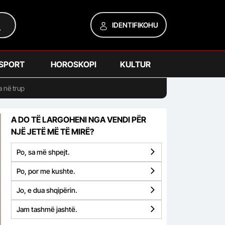
IDENTIFIKOHU
SPORT
HOROSKOPI
KULTUR
a në trup
A DO TË LARGOHENI NGA VENDI PËR
NJË JETË MË TË MIRË?
Po, sa më shpejt.
Po, por me kushte.
Jo, e dua shqipërin.
Jam tashmë jashtë.