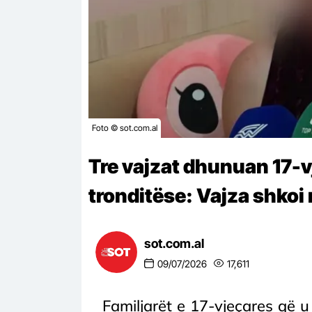
Foto © sot.com.al
Tre vajzat dhunuan 17-v
tronditëse: Vajza shkoi 
sot.com.al
09/07/2026
17,611
Familjarët e 17-vjeçares që