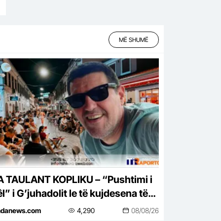
MË SHUMË
 TAULANT KOPLIKU – “Pushtimi i
” i G’juhadolit le të kujdesena të
et pa zhduk arkitektura dhe
ndanews.com
4,290
08/08/26