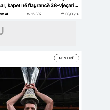
çar, kapet në flagrancë 38-vjeçari
Kavajë
om.al
15,802
08/08/26
MË SHUMË