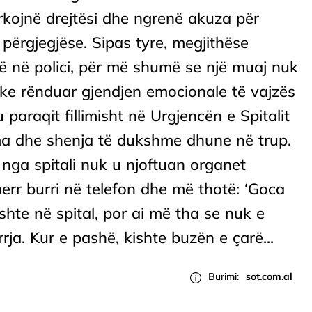
rkojnë drejtësi dhe ngrenë akuza për
 përgjegjëse. Sipas tyre, megjithëse
 në polici, për më shumë se një muaj nuk
uke rënduar gjendjen emocionale të vajzës
 paraqit fillimisht në Urgjencën e Spitalit
ma dhe shenja të dukshme dhune në trup.
, nga spitali nuk u njoftuan organet
merr burri në telefon dhe më thotë: ‘Goca
ishte në spital, por ai më tha se nuk e
ja. Kur e pashë, kishte buzën e çarë...
Burimi:
sot.com.al