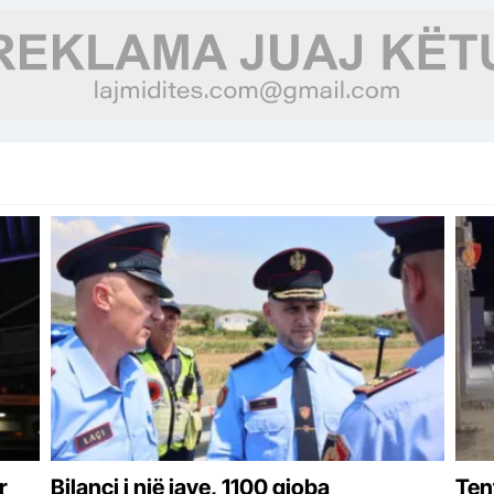
njer
r
Bilanci i një jave, 1100 gjoba
Tent