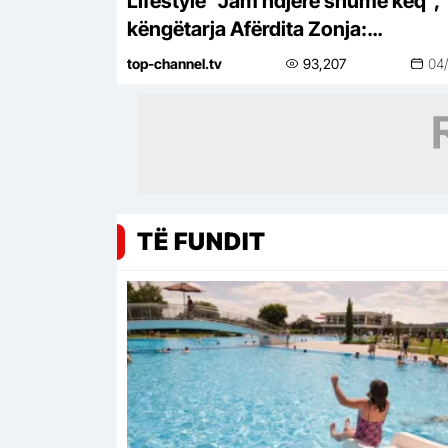
Lifestyle “Jam ndjerë shumë keq”,
këngëtarja Afërdita Zonja:
Parashqevinë nuk e kam takuar në
top-channel.tv
93,207
04
Amerikë. Po të ishte në Shqipëri…
TË FUNDIT