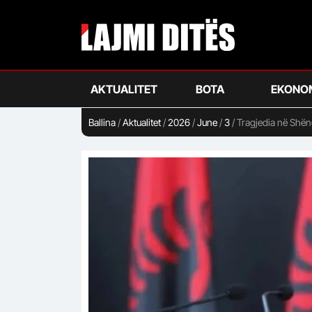
Skip
to
main
content
AKTUALITET
BOTA
EKONO
Ballina
/
Aktualitet
/
2026
/
June
/
3
/
Tragjedia në Shëng
turistik