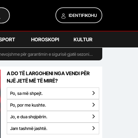
IDENTIFIKOHU
SPORT
HOROSKOPI
KULTUR
 nevojshme për garantimin e sigurisë gjatë sezoni
A DO TË LARGOHENI NGA VENDI PËR
NJË JETË MË TË MIRË?
Po, sa më shpejt.
Po, por me kushte.
Jo, e dua shqipërin.
Jam tashmë jashtë.