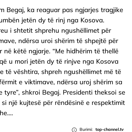
am Begaj, ka reaguar pas ngjarjes tragjike
umbën jetën dy të rinj nga Kosova.
eu i shtetit shprehu ngushëllimet për
imave, ndërsa uroi shërim të shpejtë për
r në këtë ngjarje. “Me hidhërim të thellë
që u mori jetën dy të rinjve nga Kosova
e të vështira, shpreh ngushëllimet më të
afërmit e viktimave, ndërsa uroj shërim sa
 tyre”, shkroi Begaj. Presidenti theksoi se
 si një kujtesë për rëndësinë e respektimit
e....
Burimi:
top-channel.tv