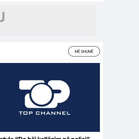
MË SHUMË