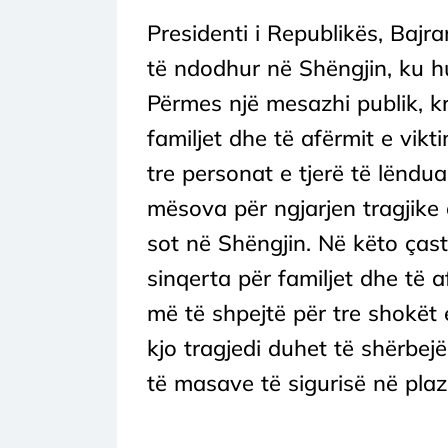
Presidenti i Republikës, Bajr
të ndodhur në Shëngjin, ku h
Përmes një mesazhi publik, kr
familjet dhe të afërmit e vikt
tre personat e tjerë të lëndua
mësova për ngjarjen tragjike 
sot në Shëngjin. Në këto çast
sinqerta për familjet dhe të 
më të shpejtë për tre shokët e
kjo tragjedi duhet të shërbejë
të masave të sigurisë në plazh