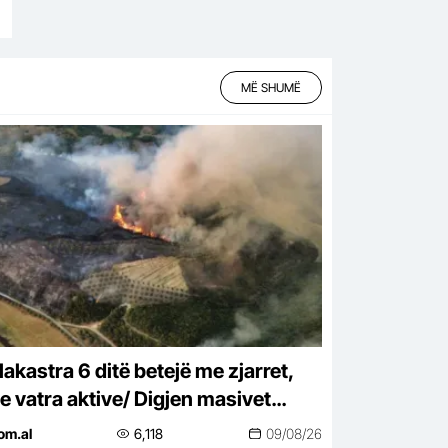
MË SHUMË
lakastra 6 ditë betejë me zjarret,
e vatra aktive/ Digjen masivet
ore në 4 fshatra
om.al
6,118
09/08/26