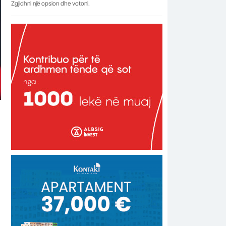
Zgjidhni një opsion dhe votoni.