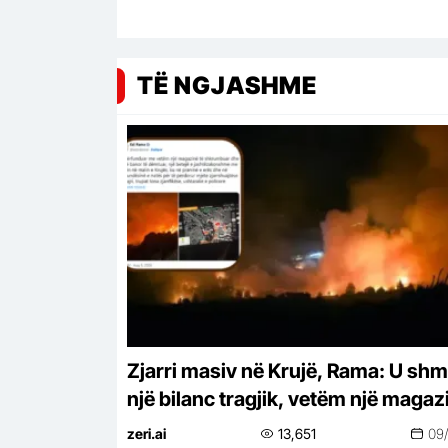
TË NGJASHME
Zjarri masiv në Krujë, Rama: U sh
një bilanc tragjik, vetëm një magaz
e shkrumbuar
zeri.ai
13,651
09