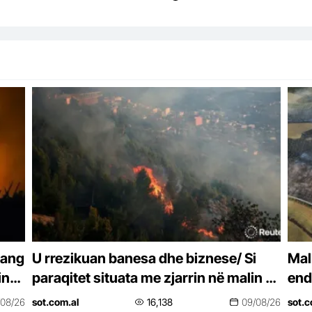
mang
U rrezikuan banesa dhe biznese/ Si
Mal
inë
paraqitet situata me zjarrin në malin e
end
Krujës?
pyj
/08/26
sot.com.al
16,138
09/08/26
sot.c