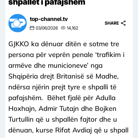
shpallet i pafajshëm
top-channel.tv
SHARE
03/06/2026
14,162
GJKKO ka dënuar ditën e sotme tre
persona për veprën penale ‘trafikim i
armëve dhe municioneve’ nga
Shqipëria drejt Britanisë së Madhe,
ndërsa njërin prejt tyre e shpalli të
pafajshëm. Bëhet fjalë për Adulla
Hoxhajn, Admir Tutajn dhe Bojken
Turtullin që u shpallën fajtor dhe u
dënuan, kurse Rifat Avdiaj që u shpall