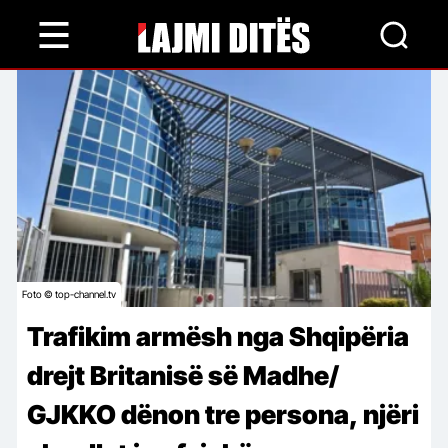
Skip
to
main
content
Foto © top-channel.tv
Trafikim armësh nga Shqipëria
drejt Britanisë së Madhe/
GJKKO dënon tre persona, njëri