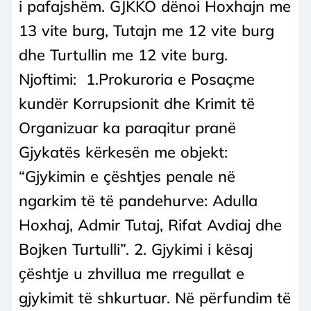
i pafajshëm. GJKKO dënoi Hoxhajn me
13 vite burg, Tutajn me 12 vite burg
dhe Turtullin me 12 vite burg.
Njoftimi: 1.Prokuroria e Posaçme
kundër Korrupsionit dhe Krimit të
Organizuar ka paraqitur pranë
Gjykatës kërkesën me objekt:
“Gjykimin e çështjes penale në
ngarkim të të pandehurve: Adulla
Hoxhaj, Admir Tutaj, Rifat Avdiaj dhe
Bojken Turtulli”. 2. Gjykimi i kësaj
ҫështje u zhvillua me rregullat e
gjykimit të shkurtuar. Në përfundim të