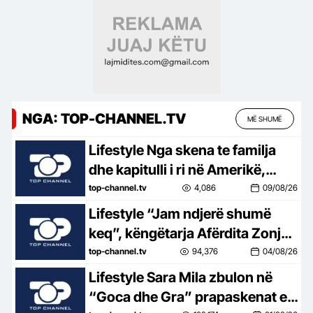
NGA: TOP-CHANNEL.TV
MË SHUMË
Lifestyle Nga skena te familja
dhe kapitulli i ri në Amerikë,
Afërdita Zonja rrëfen jetën dhe
top-channel.tv
4,086
09/08/26
njohjen me gazetarin e njohur:
Lifestyle “Jam ndjerë shumë
Me Arturin kemi qenë shokë të
keq”, këngëtarja Afërdita Zonja:
ngushtë, s’e kuptuam kur…
Parashqevinë nuk e kam takuar
top-channel.tv
94,376
04/08/26
në Amerikë. Po të ishte në
Lifestyle Sara Mila zbulon në
Shqipëri…
“Goca dhe Gra” prapaskenat e