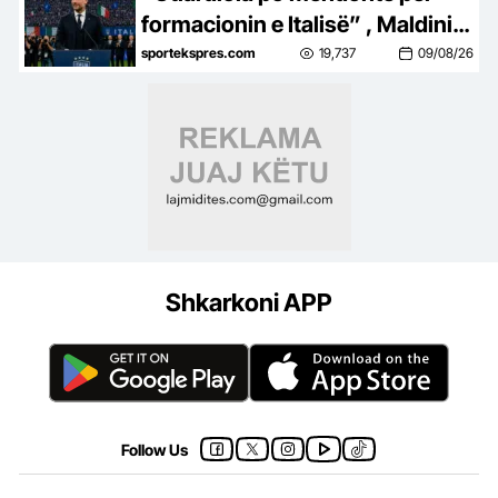
formacionin e Italisë” , Maldini
tregon prapaskenat: Ishim
sportekspres.com
19,737
09/08/26
shumë afër emërimit të
Guardiolës trajner
Shkarkoni APP
Follow Us