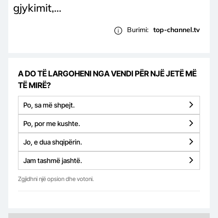
gjykimit,...
Burimi:
top-channel.tv
A DO TË LARGOHENI NGA VENDI PËR NJË JETË MË
TË MIRË?
Po, sa më shpejt.
Po, por me kushte.
Jo, e dua shqipërin.
Jam tashmë jashtë.
Zgjidhni një opsion dhe votoni.