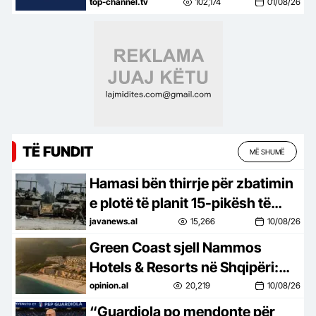
jetës së saj politike: Teatër jo i
top-channel.tv
102,174
01/08/26
bukur, nuk është aq tragjike sa
duket
TË FUNDIT
MË SHUMË
Hamasi bën thirrje për zbatimin
e plotë të planit 15-pikësh të
Trumpit –
javanews.al
15,266
10/08/26
Green Coast sjell Nammos
Hotels & Resorts në Shqipëri:
Destinacion i ri lifestyle
opinion.al
20,219
10/08/26
“Guardiola po mendonte për